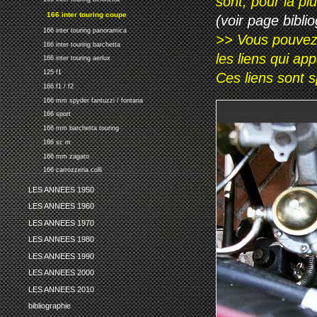
sont, pour la p
166 inter touring coupe
(voir page biblio
166 inter touring panoramica
>> Vous pouvez a
166 inter touring barchetta
les liens qui ap
166 inter touring aerlux
125 f1
Ces liens sont 
166 f1 / f2
166 mm spyder fantuzzi / fontana
166 sport
166 mm barchetta touring
166 sc m
166 mm zagato
166 carrozzeria colli
LES ANNEES 1950
LES ANNEES 1960
LES ANNEES 1970
LES ANNEES 1980
LES ANNEES 1990
LES ANNEES 2000
LES ANNEES 2010
bibliographie