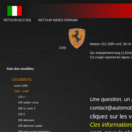
RETOUR ACCUEIL
-
RETOUR INDEX FERRARI
Moteur V12 1995 cm3, 90 ch 
1948
Sur empatement long (2,62m) 
Ce coupé reprend les lignes d
liste des modèles
LES DEBUTS
avant 1940
1940 - 1949
125 s
Une question, un 
166 spider corsa
contact@automob
166 sc serie 2
159 S
cliquez sur les 
166 allemano
Ces information
166 allemano spider
166 inter touring berlinetta