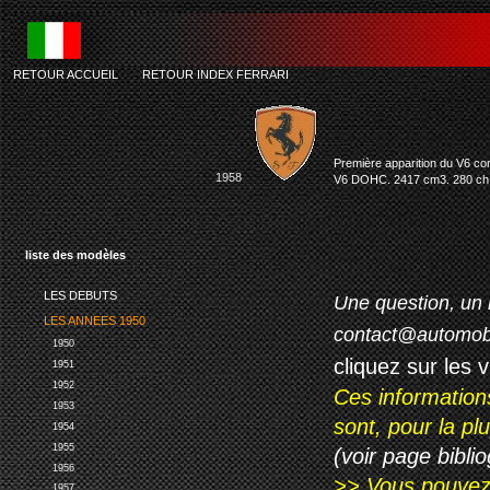
RETOUR ACCUEIL
-
RETOUR INDEX FERRARI
Première apparition du V6 conç
1958
V6 DOHC. 2417 cm3. 280 ch à 
liste des modèles
LES DEBUTS
Une question, un 
LES ANNEES 1950
contact@automob
1950
cliquez sur les 
1951
1952
Ces information
1953
sont, pour la p
1954
1955
(voir page biblio
1956
>> Vous pouvez a
1957