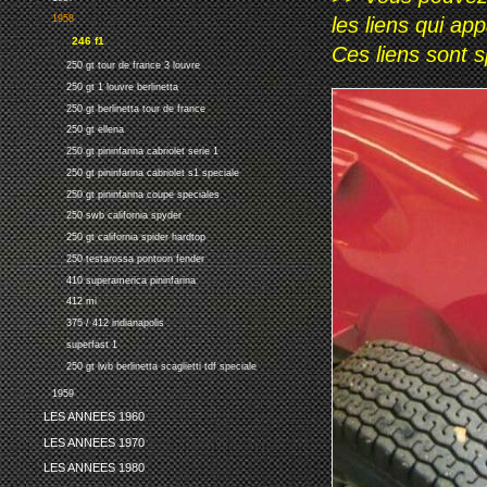
les liens qui ap
1958
246 f1
Ces liens sont 
250 gt tour de france 3 louvre
250 gt 1 louvre berlinetta
250 gt berlinetta tour de france
250 gt ellena
250 gt pininfarina cabriolet serie 1
250 gt pininfarina cabriolet s1 speciale
250 gt pininfarina coupe speciales
250 swb california spyder
250 gt california spider hardtop
250 testarossa pontoon fender
410 superamerica pininfarina
412 mi
375 / 412 indianapolis
superfast 1
250 gt lwb berlinetta scaglietti tdf speciale
1959
LES ANNEES 1960
LES ANNEES 1970
LES ANNEES 1980