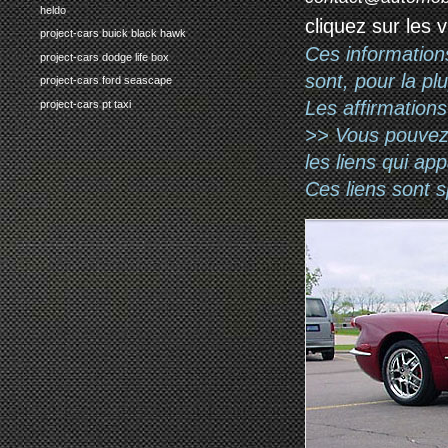
heldo
cliquez sur les 
project-cars buick black hawk
Ces information
project-cars dodge life box
sont, pour la pl
project-cars ford seascape
Les affirmations
project-cars pt taxi
>> Vous pouvez a
les liens qui ap
Ces liens sont 