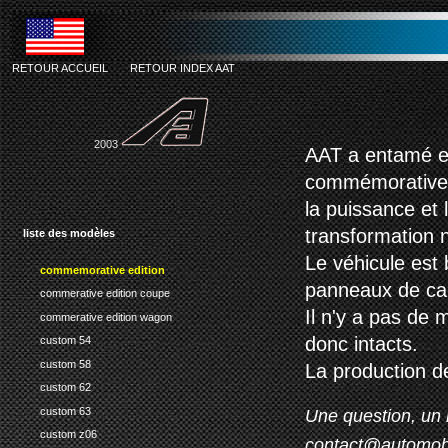
string(58) "Smarty er
RETOUR ACCUEIL
-
RETOUR INDEX AAT
commemorativ
2003
AAT a entamé en
commémorative q
la puissance et 
transformation 
liste des modèles
Le véhicule est
commemorative edition
panneaux de carr
commerative edition coupe
Il n'y a pas de 
commerative edition wagon
donc intacts.
custom 54
custom 58
La production d
custom 62
custom 63
Une question, un 
custom z06
contact@automob