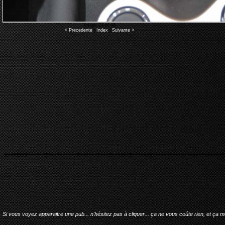
Image 23 of 48
< Precedente
|
Index
|
Suivante >
Si vous voyez apparaitre une pub... n'hésitez pas à cliquer... ça ne vous coûte rien, et ça 