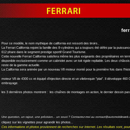
ferrari california
Pour ce modèle, le nom mythique de california est ressorti des tiroirs..
La Ferrari California rejoint la famille des 8-cylindres qui a toujours été défini par la puissan
612 phare dans le segment prestige sportif Grand Tourisme.
Cette nouvelle Ferrari California satisfera même les plus exigeants des propriétaires en ter
disponible exclusivement comme un cabriolet avec un toit rigide repliable. Les deux châssis
reste de la gamme actuelle.
La California sera animée par un nouveau V8 moteur monté pour la première fois dans l'histo
moteur V8 de 4300 cc et équipé d'injection directe et un vilebrequin "plat". Il développe 460 C
embrayage.
les 3 dernières photos montrent : les chaînes de montages en action, le dernier dessin paru 
Une question, un rajout, une précision... un souci ? Contactez-moi au
contact@automobileweb.
cliquez sur les vignettes pour agrandir les photos...
Ces informations et photos proviennent de recherches sur Internet. Les résultats sont, pou