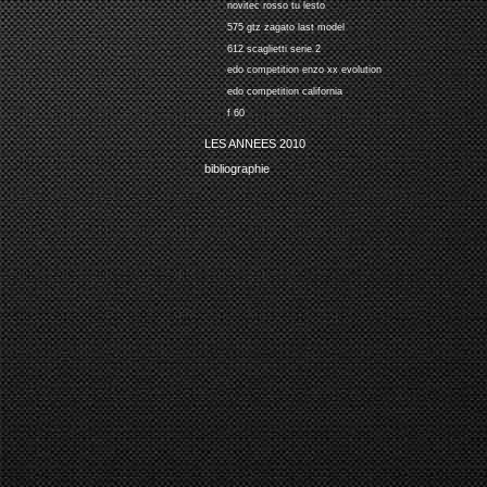
novitec rosso tu lesto
575 gtz zagato last model
612 scaglietti serie 2
edo competition enzo xx evolution
edo competition california
f 60
LES ANNEES 2010
bibliographie