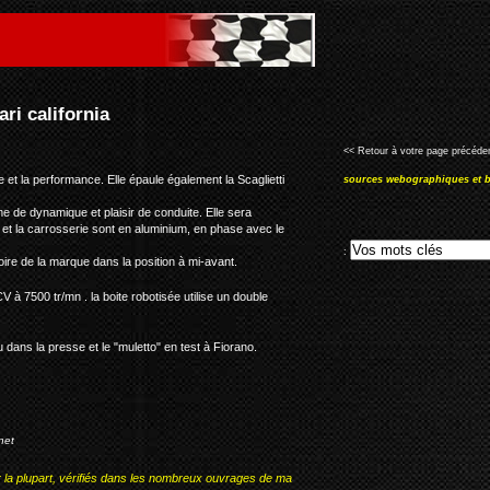
<< Retour à votre page précéden
ce et la performance. Elle épaule également la Scaglietti
sources webographiques et b
me de dynamique et plaisir de conduite. Elle sera
 et la carrosserie sont en aluminium, en phase avec le
:
ire de la marque dans la position à mi-avant.
V à 7500 tr/mn . la boite robotisée utilise un double
dans la presse et le "muletto" en test à Fiorano.
net
r la plupart, vérifiés dans les nombreux ouvrages de ma