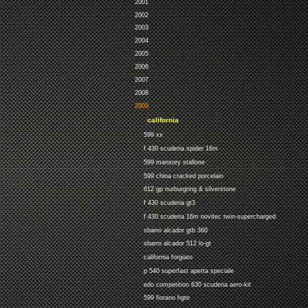
2001
2002
2003
2004
2005
2006
2007
2008
2009
california
599 xx
f 430 scuderia spider 16m
599 mansory stallone
599 china cracked porcelain
612 gp nurburgring & silverstone
f 430 scuderia gt3
f 430 scuderia 16m novitec twin-supercharged
sbarro alcador gtb 360
sbarro alcador 512 lo-gt
california forgiato
p 540 superfast aperta speciale
edo competition 630 scuderia aero-kit
599 fiorano hgte