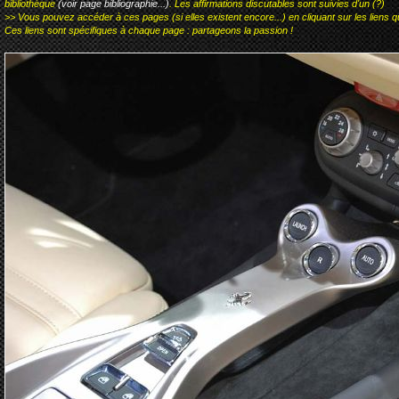
bibliothèque
(voir page bibliographie...)
. Les affirmations discutables sont suivies d'un (?)
>> Vous pouvez accéder à ces pages (si elles existent encore...) en cliquant sur les liens qu
Ces liens sont spécifiques à chaque page : partageons la passion !