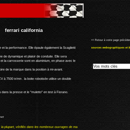
<< Retour à votre page précéden
ce et la performance. Elle épaule également la Scaglietti
sources webographiques et b
me de dynamique et plaisir de conduite. Elle sera
 et la carrosserie sont en aluminium, en phase avec le
:
ire de la marque dans la position à mi-avant.
V à 7500 tr/mn . la boite robotisée utilise un double
dans la presse et le "muletto" en test à Fiorano.
net
r la plupart, vérifiés dans les nombreux ouvrages de ma