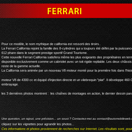
ferrari california
Pour ce modèle, le nom mythique de california est ressorti des tiroirs..
La Ferrari California rejoint la famille des 8-cylindres qui a toujours été défini par la puissan
612 phare dans le segment prestige sportif Grand Tourisme.
Cette nouvelle Ferrari California satisfera même les plus exigeants des propriétaires en ter
disponible exclusivement comme un cabriolet avec un toit rigide repliable. Les deux châssis
reste de la gamme actuelle.
La California sera animée par un nouveau V8 moteur monté pour la première fois dans l'histo
moteur V8 de 4300 cc et équipé d'injection directe et un vilebrequin "plat". Il développe 460 C
embrayage.
les 3 dernières photos montrent : les chaînes de montages en action, le dernier dessin paru 
Une question, un rajout, une précision... un souci ? Contactez-moi au
contact@automobileweb.
cliquez sur les vignettes pour agrandir les photos...
Ces informations et photos proviennent de recherches sur Internet. Les résultats sont, pou