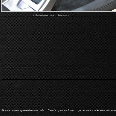
Image 26 of 48
< Precedente
|
Index
|
Suivante >
Si vous voyez apparaitre une pub... n'hésitez pas à cliquer... ça ne vous coûte rien, et ça 