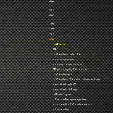
2001
2002
2003
2004
2005
2006
2007
2008
2009
california
599 xx
f 430 scuderia spider 16m
599 mansory stallone
599 china cracked porcelain
612 gp nurburgring & silverstone
f 430 scuderia gt3
f 430 scuderia 16m novitec twin-supercharged
sbarro alcador gtb 360
sbarro alcador 512 lo-gt
california forgiato
p 540 superfast aperta speciale
edo competition 630 scuderia aero-kit
599 fiorano hgte