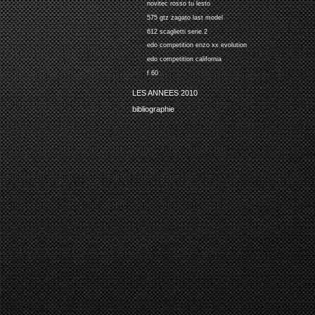
novitec rosso tu lesto
575 gtz zagato last model
612 scaglietti serie 2
edo competition enzo xx evolution
edo competition california
f 60
LES ANNEES 2010
bibliographie