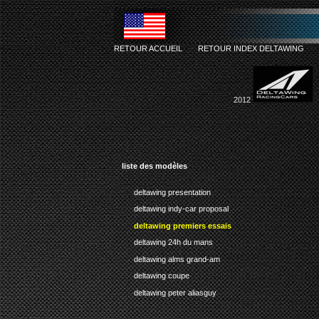
RETOUR ACCUEIL
-
RETOUR INDEX DELTAWING
2012
liste des modèles
deltawing presentation
deltawing indy-car proposal
deltawing premiers essais
deltawing 24h du mans
deltawing alms grand-am
deltawing coupe
deltawing peter aliasguy