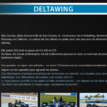
deltawing premiers essais
Alex Gurney, pilote d'essai et fils de Dan Gurney, le constructeur de la DeltaWing, devient 
Raceway en Californie. La voiture fait ses débuts en public avec des parcours de démonst
Sebring.
Elle atteint 315 km/h et passe de 0 à 100 en 3"3.
Au Mans, les essais préliminaires ont été entièrement parcourrus avec un seul train de pneu
facilement réalisé...
Une question, un rajout, une précision... un souci ? Contactez-moi au
contact@automobileweb.
cliquez sur les vignettes pour agrandir les photos...
Ces informations et photos proviennent de recherches sur Internet. Les résultats sont, pou
bibliothèque. Les affirmations discutables sont suivies d'un (?)
>> Vous pouvez accéder à ces pages (si elles existent encore...) en cliquant sur les liens qu
Ces liens sont spécifiques à chaque page : partageons la passion !