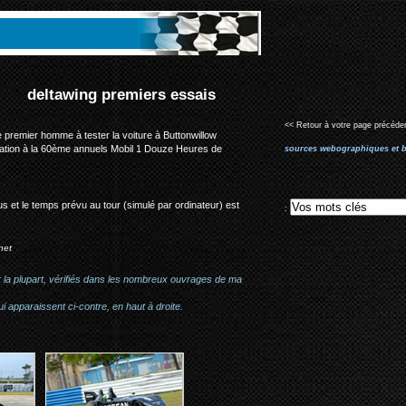
<< Retour à votre page précéden
le premier homme à tester la voiture à Buttonwillow
ration à la 60ème annuels Mobil 1 Douze Heures de
sources webographiques et b
s et le temps prévu au tour (simulé par ordinateur) est
:
net
r la plupart, vérifiés dans les nombreux ouvrages de ma
i apparaissent ci-contre, en haut à droite.