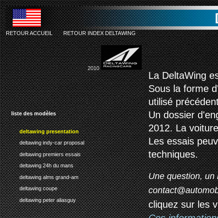
RETOUR ACCUEIL
-
RETOUR INDEX DELTAWING
de
2010
La DeltaWing est
Sous la forme d
utilisé précéden
Un dossier d'en
liste des modèles
2012. La voiture
deltawing presentation
Les essais peu
deltawing indy-car proposal
techniques.
deltawing premiers essais
deltawing 24h du mans
Une question, un 
deltawing alms grand-am
contact@automob
deltawing coupe
deltawing peter aliasguy
cliquez sur les 
Ces information