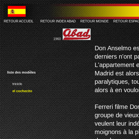
RETOUR ACCUEIL
-
RETOUR INDEX ABAD
RETOUR MONDE
RETOUR ESPA
1960
Don Anselmo est
derniers n'ont p
L'appartement e
Madrid est alors
liste des modèles
paralytiques, to
triciclo
alors à en voulo
el cochecito
Ferreri filme D
groupe de vieux 
veulent leur in
moignons à la p