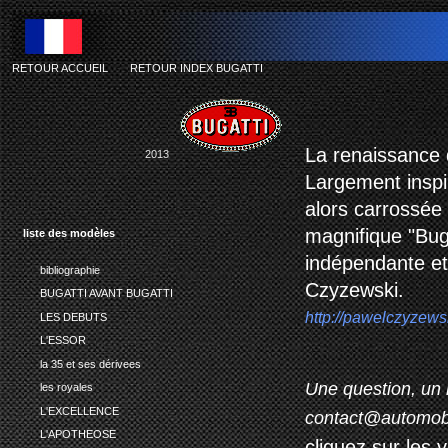
RETOUR ACCUEIL
-
RETOUR INDEX BUGATTI
bug
La renaissance 
2013
Largement inspi
alors carrossée
magnifique "Bug
liste des modèles
indépendante et 
bibliographie
Czyzewski.
BUGATTI AVANT BUGATTI
http://pawelczyzew
LES DEBUTS
L'ESSOR
la 35 et ses dérivees
Une question, un 
les royales
L'EXCELLENCE
contact@automob
L'APOTHEOSE
cliquez sur les 