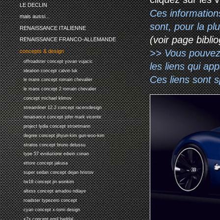
LE DECLIN
Ces information
mais aussi...
sont, pour la p
RENAISSANCE ITALIENNE
(voir page biblio
RENAISSANCE FRANCO-ALLEMANDE
>> Vous pouvez a
concepts & design
offroadster concept yovan vujacic
les liens qui ap
ideation concept calvin luk
Ces liens sont 
le mans concept romain chevalier
le mans concept 2 romain chevalier
concept michael klimov
streamliner 12.2 concept racerxdesign
renaisance concept john mark vicente
project lydia concept stroetmann
degree concept jihyun-kim gun-woo-kim
stratos concept bruno delussu
type 57 evoluzione edwin conan
ettore concept jakusa
super sedan concept dejan hristov
tw18 concept jin wonkim
altess concept amadou ndiaye
roadster typezero concept
cyan concept x-tomi design
x7s concept emil baddal