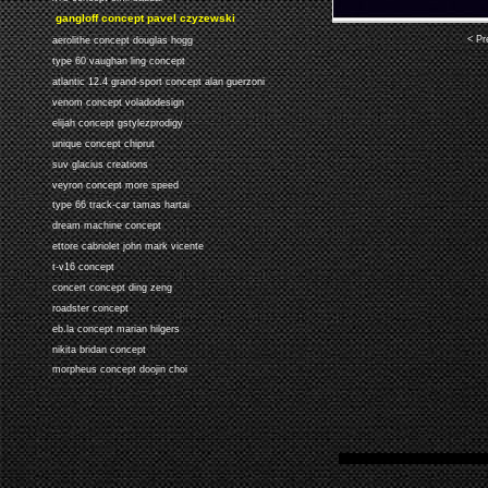
gangloff concept pavel czyzewski
< Pr
aerolithe concept douglas hogg
type 60 vaughan ling concept
atlantic 12.4 grand-sport concept alan guerzoni
venom concept voladodesign
elijah concept gstylezprodigy
unique concept chiprut
suv glacius creations
veyron concept more speed
type 66 track-car tamas hartai
dream machine concept
ettore cabriolet john mark vicente
t-v16 concept
concert concept ding zeng
roadster concept
eb.la concept marian hilgers
nikita bridan concept
morpheus concept doojin choi