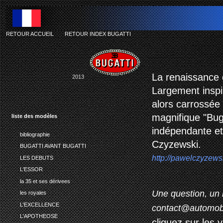
RETOUR ACCUEIL
-
RETOUR INDEX BUGATTI
La renaissance 
2013
Largement inspi
alors carrossée
magnifique "Bug
liste des modèles
indépendante et 
bibliographie
Czyzewski.
BUGATTI AVANT BUGATTI
http://pawelczyzew
LES DEBUTS
L'ESSOR
la 35 et ses dérivees
Une question, un 
les royales
L'EXCELLENCE
contact@automob
L'APOTHEOSE
cliquez sur les 