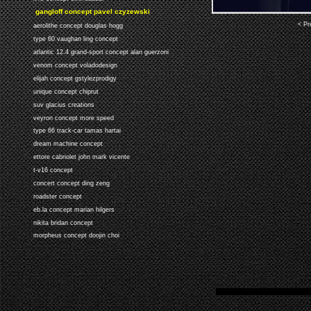
gangloff concept pavel czyzewski
< Pr
aerolithe concept douglas hogg
type 60 vaughan ling concept
atlantic 12.4 grand-sport concept alan guerzoni
venom concept voladodesign
elijah concept gstylezprodigy
unique concept chiprut
suv glacius creations
veyron concept more speed
type 66 track-car tamas hartai
dream machine concept
ettore cabriolet john mark vicente
t-v16 concept
concert concept ding zeng
roadster concept
eb.la concept marian hilgers
nikita bridan concept
morpheus concept doojin choi