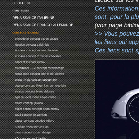
LE DECLIN
Ces information
mais aussi...
sont, pour la p
RENAISSANCE ITALIENNE
(voir page biblio
RENAISSANCE FRANCO-ALLEMANDE
>> Vous pouvez a
concepts & design
offroadster concept yovan vujacic
les liens qui ap
ideation concept calvin luk
Ces liens sont 
le mans concept romain chevalier
le mans concept 2 romain chevalier
concept michael klimov
streamliner 12.2 concept racerxdesign
renaisance concept john mark vicente
project lydia concept stroetmann
degree concept jihyun-kim gun-woo-kim
stratos concept bruno delussu
type 57 evoluzione edwin conan
ettore concept jakusa
super sedan concept dejan hristov
tw18 concept jin wonkim
altess concept amadou ndiaye
roadster typezero concept
cyan concept x-tomi design
x7s concept emil baddal