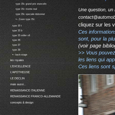
type 35c grand prix etancelin
Une question, un 
type 35c monte real
type 35c speciale dubonnet
contact@automob
•-- Zoom type 35c
cliquez sur les 
type 35 t
Ces information
type 35 b
type 35 miller v8
sont, pour la p
type 36
(voir page biblio
type 37
type 39
>> Vous pouvez a
•-- back-stage
les liens qui ap
les royales
Ces liens sont 
L'EXCELLENCE
L'APOTHEOSE
LE DECLIN
mais aussi...
RENAISSANCE ITALIENNE
RENAISSANCE FRANCO-ALLEMANDE
concepts & design