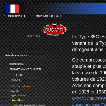
RETOUR ACCUEIL
-
RETOUR INDEX BUGATTI
Le Type 35C est
1926 / 1931
venant de la Typ
dérogeant ainsi
liste des modèles
Ce compresseur 
bibliographie
souple et plus u
BUGATTI AVANT BUGATTI
la vitesse de 1
LES DEBUTS
voitures de 192
L'ESSOR
Avec son compre
la 35 et ses dérivees
en 1928 et 1930
type 35
type 35 a tecla
extrait :
http://ww
type 35 c
anciennes/sujet1
type 35c speciale tazio nuvolari