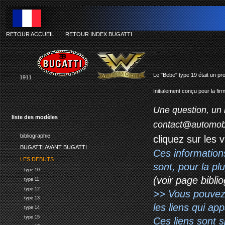
RETOUR ACCUEIL
-
RETOUR INDEX BUGATTI
b
Le "Bebe" type 19 était un pr
1911
Initialement conçu pour la fir
Une question, un 
liste des modèles
contact@automob
bibliographie
cliquez sur les 
BUGATTI AVANT BUGATTI
Ces information
LES DEBUTS
sont, pour la p
type 10
(voir page biblio
type 11
type 12
>> Vous pouvez a
type 13
les liens qui ap
type 14
type 15
Ces liens sont 