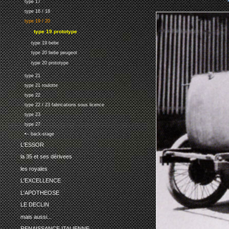
type 17
type 16 / 18
type 19 / 20
type 19 prototype
type 19 bebe
type 20 bebe peugeot
type 20 prototype
type 21
type 21 roulotte
type 22
type 22 / 23 fabrications sous licence
type 23
type 27
•-- back-stage
L'ESSOR
la 35 et ses dérivees
les royales
L'EXCELLENCE
L'APOTHEOSE
LE DECLIN
mais aussi...
RENAISSANCE ITALIENNE