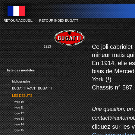
RETOUR ACCUEIL
-
RETOUR INDEX BUGATTI
bu
Ce joli cabriole
1913
mineur
mais
qui
En 1914, elle e
biais de
Mercede
liste des modèles
York (!)
bibliographie
Chassis n° 587.
BUGATTI AVANT BUGATTI
LES DEBUTS
type 10
Une question, un 
type 11
type 12
contact@automob
type 13
type 14
cliquez sur les 
type 15
Ces information