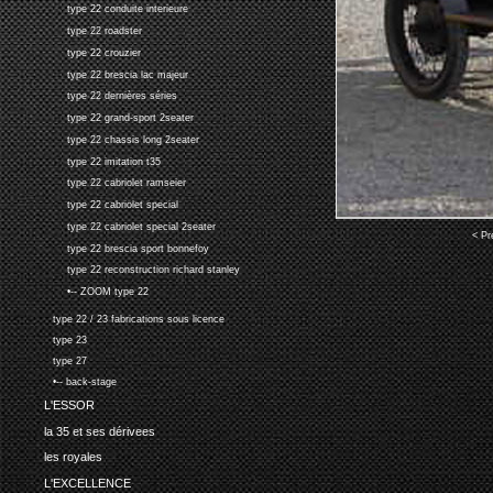
type 22 conduite interieure
type 22 roadster
type 22 crouzier
type 22 brescia lac majeur
type 22 dernières séries
type 22 grand-sport 2seater
type 22 chassis long 2seater
type 22 imitation t35
type 22 cabriolet ramseier
type 22 cabriolet special
type 22 cabriolet special 2seater
< Pr
type 22 brescia sport bonnefoy
type 22 reconstruction richard stanley
•-- ZOOM type 22
type 22 / 23 fabrications sous licence
type 23
type 27
•-- back-stage
L'ESSOR
la 35 et ses dérivees
les royales
L'EXCELLENCE