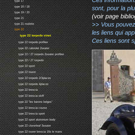
type 17
sont, pour la p
type 16 / 18
type 19 / 20
(voir page biblio
type 21
>> Vous pouvez a
type 21 roulotte
type 22
les liens qui ap
type 22 torpedo vinet
Ces liens sont 
type 22 torpedo profilee
type 22 cabriolet 2seater
type 22 / 27 torpedo 2seater profilee
type 22 / 27 torpedo
type 22 sport
type 22 tourer
type 22 torpedo 2/3places
type 22 torpedo 4places
type 22 brescia
type 22 brescia skiff
type 22 "les barons belges"
type 22 brescia course
type 22 brescia sport
type 22 sport aluminium body
type 22 cloverleaf 3seater
type 22 tourer brescia 16s le mans