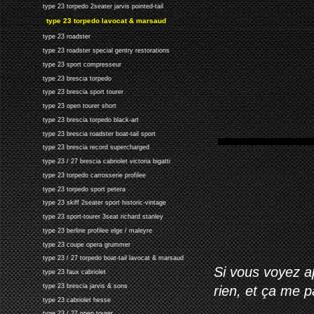
type 23 torpedo 2seater jarvis pointed-tail
type 23 torpedo lavocat & marsaud
type 23 roadster
type 23 roadster special gentry restorations
type 23 sport compresseur
type 23 brescia torpedo
type 23 brescia sport tourer
type 23 open tourer short
type 23 brescia torpedo black-art
type 23 brescia roadster boat-tail sport
type 23 brescia record supercharged
type 23 / 27 brescia cabriolet victoria bigatti
type 23 torpedo carrosserie profilee
type 23 torpedo sport petera
type 23 skiff 2seater sport historic-vintage
type 23 sport-tourer 3seat richard stanley
type 23 berline profilee elge / maleyre
type 23 coupe opera grummer
type 23 / 27 torpedo boat-tail lavocat & marsaud
Si vous voyez ap
type 23 faux cabriolet
type 23 brescia jarvis & sons
rien, et ça me 
type 23 cabriolet hesse
type 23 / 27 open tourer