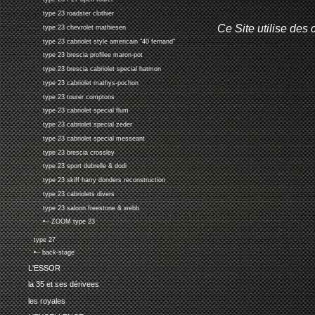
type 23 roadster clothier
Ce Site utilise des 
type 23 chevrolet mathiesen
type 23 cabriolet style americain "40 fernand"
type 23 brescia profilee maron-pot
type 23 brescia cabriolet special hatmon
type 23 cabriolet mathys-pochon
type 23 tourer comptons
type 23 cabriolet special flum
type 23 cabriolet special zeder
type 23 cabriolet special messeant
type 23 brescia crossley
type 23 sport dubrelle & dodi
type 23 skiff harry donders reconstruction
type 23 cabriolets divers
type 23 saloon freestone & webb
•-- ZOOM type 23
type 27
•-- back-stage
L'ESSOR
la 35 et ses dérivees
les royales