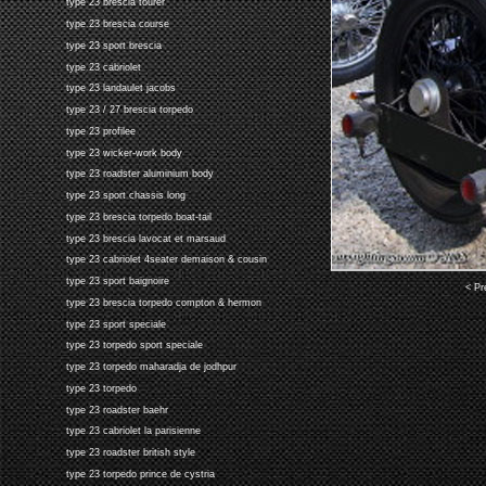
type 23 brescia tourer
type 23 brescia course
type 23 sport brescia
type 23 cabriolet
type 23 landaulet jacobs
type 23 / 27 brescia torpedo
type 23 profilee
type 23 wicker-work body
type 23 roadster aluminium body
type 23 sport chassis long
type 23 brescia torpedo boat-tail
type 23 brescia lavocat et marsaud
type 23 cabriolet 4seater demaison & cousin
type 23 sport baignoire
< Pr
type 23 brescia torpedo compton & hermon
type 23 sport speciale
type 23 torpedo sport speciale
type 23 torpedo maharadja de jodhpur
type 23 torpedo
type 23 roadster baehr
type 23 cabriolet la parisienne
type 23 roadster british style
type 23 torpedo prince de cystria