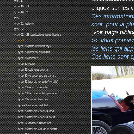
type 17
cliquez sur les 
type 16 / 18
type 19 / 20
Ces information
type 21
sont, pour la p
type 21 roulotte
type 22
(voir page biblio
type 22 / 23 fabrications sous licence
>> Vous pouvez a
type 23
type 23 prinz heinrich style
les liens qui ap
type 23 torpedo wilkinson
Ces liens sont 
type 23 3seater
type 23 tourer
type 23 cabriolet special
type 23 torpedo bec de canard
type 23 brescia torpedo "torpille"
type 23 morch massola
type 23 faux-cabriolet grummer
type 23 coupe chauffeur
type23 torpedo boat tail
type 23 brescia chassis long
type 23 brescia chassis court
type23 roadster maron-pot
type 23 brescia aile-de-mouette