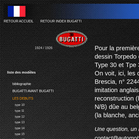
RETOUR ACCUEIL
-
RETOUR INDEX BUGATTI
bu
Pour la premièr
1924 / 1926
dessin Torpedo 
Type 30 et Tpe 
On voit, ici, les
liste des modèles
Brescia, n° 224
bibliographie
imitation anglai
BUGATTI AVANT BUGATTI
reconstruction (
LES DEBUTS
type 10
N/B) dûe au bel
type 11
(la blanche, an
type 12
type 13
Une question, un 
type 14
type 15
contact@automob