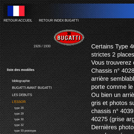
RETOUR ACCUEIL
-
RETOUR INDEX BUGATTI
b
Certains Type 4
1926 / 1930
strictes 2 places
Vous trouverez 
Chassis n° 4028
liste des modèles
arrière semblab
bibliographie
porte comme le 
BUGATTI AVANT BUGATTI
Ou bien un arri
LES DEBUTS
gris et photos s
L'ESSOR
type 28
chassis n° 40391
type 29
40275 (grise ar
type 30
type 32
Dernières photos
type 33 prototype