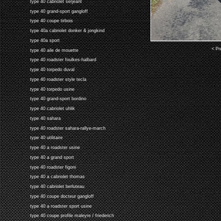
type 40 cabriolet serjeant
type 40 grand-sport gangloff
type 40 coupe tirbois
type 40a cabriolet donker & jongkind
type 40a sport
< Pr
type 40 aile de mouette
type 40 roadster foulkes-halbard
type 40 torpedo duval
type 40 roadster style tecla
type 40 torpedo usine
type 40 grand-sport bordino
type 40 cabriolet uhlik
type 40 sahara
type 40 roadster sahara-rallye-march
type 40 utilitaire
type 40 a roadster usine
type 40 a grand sport
type 40 roadster figoni
type 40 a cabriolet thomas
type 40 cabriolet berluteau
type 40 coupe docteur gangloff
type 40 a roadster sport usine
type 40 coupe profile maleyre / friederich