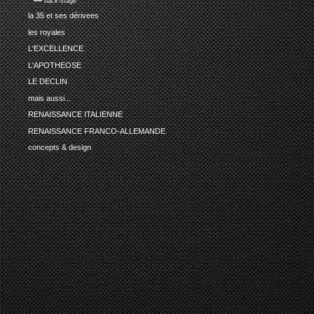
•••• back-stage
la 35 et ses dérivees
les royales
L'EXCELLENCE
L'APOTHEOSE
LE DECLIN
mais aussi...
RENAISSANCE ITALIENNE
RENAISSANCE FRANCO-ALLEMANDE
concepts & design