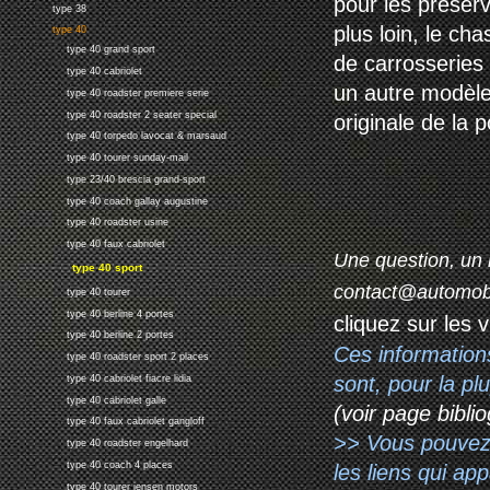
pour les préserv
type 38
plus loin, le ch
type 40
type 40 grand sport
de carrosseries 
type 40 cabriolet
un autre modèle
type 40 roadster premiere serie
type 40 roadster 2 seater special
originale de la p
type 40 torpedo lavocat & marsaud
type 40 tourer sunday-mail
type 23/40 brescia grand-sport
type 40 coach gallay augustine
type 40 roadster usine
type 40 faux cabriolet
Une question, un 
type 40 sport
contact@automob
type 40 tourer
type 40 berline 4 portes
cliquez sur les 
type 40 berline 2 portes
Ces information
type 40 roadster sport 2 places
sont, pour la p
type 40 cabriolet fiacre lidia
type 40 cabriolet galle
(voir page biblio
type 40 faux cabriolet gangloff
>> Vous pouvez a
type 40 roadster engelhard
type 40 coach 4 places
les liens qui ap
type 40 tourer jensen motors