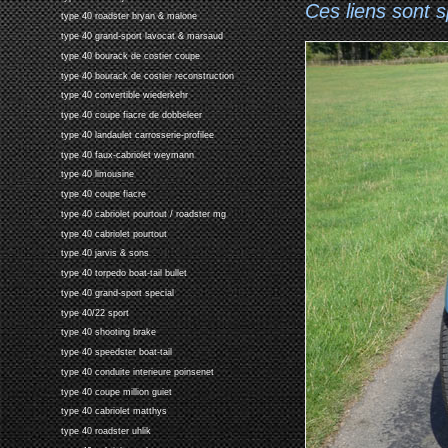
Ces liens sont 
type 40 roadster bryan & malone
type 40 grand-sport lavocat & marsaud
type 40 bourack de costier coupe
type 40 bourack de costier reconstruction
type 40 convertible wiederkehr
type 40 coupe fiacre de dobbeleer
type 40 landaulet carrosserie-profilee
type 40 faux-cabriolet weymann
type 40 limousine
type 40 coupe fiacre
type 40 cabriolet pourtout / roadster mg
type 40 cabriolet pourtout
type 40 jarvis & sons
type 40 torpedo boat-tail bullet
type 40 grand-sport special
type 40/22 sport
type 40 shooting brake
type 40 speedster boat-tail
type 40 conduite interieure poinsenet
type 40 coupe million guiet
type 40 cabriolet matthys
type 40 roadster uhlik