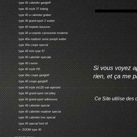
type 40 cabriolet gangloff
type 40 style 37 lodwig
type 40 a cabriolet graber
type 40 grand-sport 2 seater
type 40 torpedo bousson
type 40 a torpedo carrosserie moderne
type 40a roadster usine joseph walter
type 40a coupe special
type 40 mini type 57
type 40 cabriolet speciale
type 40 course
Si vous voyez ap
type 40 style t55
rien, et ça me 
type 40a coupe gangloff
type 40 coupe gangloff
type 40 style xk120 van egmond
type 40 grand-sport rod jolley
Ce Site utilise des 
type 40 grand-sport wilkinsons
type 40 cabriolet special
type 40 cabriolet roadster special
type 40 cabriolet tres special
type 40 special ford v8
•-- ZOOM type 40