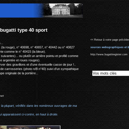
<< Retour à votre page précéden
...
 (la rouge), n° 40698, n° 40657, n° 40442 ou n° 40827
sources webographiques et b
te comme le n° 40415 (la bleue).
http://www.bugattiregister.com
suivantes)... ou plutôt un arrière pointu et profilé comme
ise argentée et roues rouges).
ver des gravillons et d'une éventuelle casse de jour !..
e de carrosseries (photo n/B n°40) suivi d'un sympathique
e originale de la portière...
:
net
r la plupart, vérifiés dans les nombreux ouvrages de ma
i apparaissent ci-contre, en haut à droite.