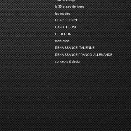
•••• back-stage
la 35 et ses dérivees
les royales
L'EXCELLENCE
L'APOTHEOSE
LE DECLIN
mais aussi...
RENAISSANCE ITALIENNE
RENAISSANCE FRANCO-ALLEMANDE
concepts & design