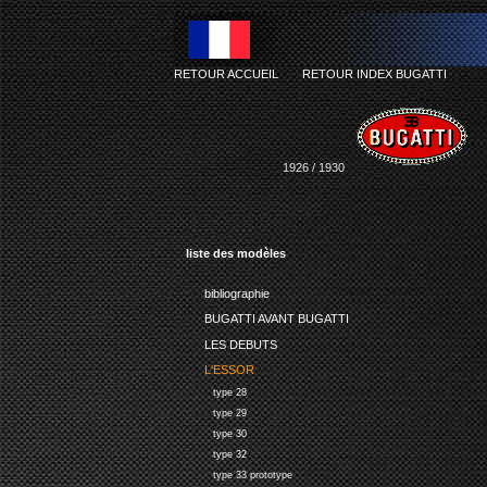
RETOUR ACCUEIL
-
RETOUR INDEX BUGATTI
1926 / 1930
liste des modèles
bibliographie
BUGATTI AVANT BUGATTI
LES DEBUTS
L'ESSOR
type 28
type 29
type 30
type 32
type 33 prototype