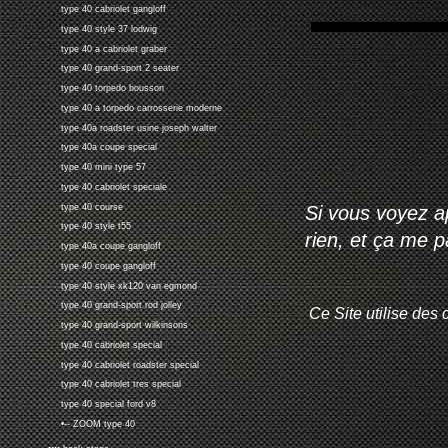
type 40 cabriolet gangloff
type 40 style 37 lodwig
type 40 a cabriolet graber
type 40 grand-sport 2 seater
type 40 torpedo bousson
type 40 a torpedo carrosserie moderne
type 40a roadster usine joseph walter
type 40a coupe special
type 40 mini type 57
type 40 cabriolet speciale
type 40 course
Si vous voyez ap
type 40 style t55
rien, et ça me 
type 40a coupe gangloff
type 40 coupe gangloff
type 40 style xk120 van egmond
type 40 grand-sport rod jolley
Ce Site utilise des 
type 40 grand-sport wilkinsons
type 40 cabriolet special
type 40 cabriolet roadster special
type 40 cabriolet tres special
type 40 special ford v8
•-- ZOOM type 40