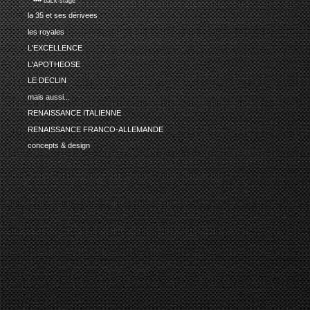
•••• back-stage
la 35 et ses dérivees
les royales
L'EXCELLENCE
L'APOTHEOSE
LE DECLIN
mais aussi...
RENAISSANCE ITALIENNE
RENAISSANCE FRANCO-ALLEMANDE
concepts & design