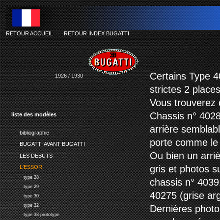
RETOUR ACCUEIL
-
RETOUR INDEX BUGATTI
b
Certains Type 4
1926 / 1930
strictes 2 places
Vous trouverez 
Chassis n° 4028
liste des modèles
arrière semblab
bibliographie
porte comme le 
BUGATTI AVANT BUGATTI
Ou bien un arri
LES DEBUTS
gris et photos s
L'ESSOR
type 28
chassis n° 40391
type 29
40275 (grise ar
type 30
type 32
Dernières photos
type 33 prototype