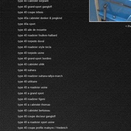
type 40 cabriolet serjeant
type 40 grand-sport gangloff
type 40 coupe tirbois
type 40a cabriolet donker & jongkind
type 40a sport
< Pr
type 40 aile de mouette
type 40 roadster foulkes-halbard
type 40 torpedo duval
type 40 roadster style tecla
type 40 torpedo usine
type 40 grand-sport bordino
type 40 cabriolet uhlik
type 40 sahara
type 40 roadster sahara-rallye-march
type 40 utilitaire
type 40 a roadster usine
type 40 a grand sport
type 40 roadster figoni
type 40 a cabriolet thomas
type 40 cabriolet berluteau
type 40 coupe docteur gangloff
type 40 a roadster sport usine
type 40 coupe profile maleyre / friederich