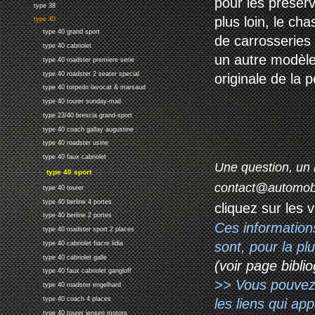
pour les préserv
type 38
plus loin, le ch
type 40
type 40 grand sport
de carrosseries 
type 40 cabriolet
un autre modèle
type 40 roadster premiere serie
type 40 roadster 2 seater special
originale de la p
type 40 torpedo lavocat & marsaud
type 40 tourer sunday-mail
type 23/40 brescia grand-sport
type 40 coach gallay augustine
type 40 roadster usine
type 40 faux cabriolet
Une question, un 
type 40 sport
contact@automob
type 40 tourer
type 40 berline 4 portes
cliquez sur les 
type 40 berline 2 portes
Ces information
type 40 roadster sport 2 places
sont, pour la p
type 40 cabriolet fiacre lidia
type 40 cabriolet galle
(voir page biblio
type 40 faux cabriolet gangloff
>> Vous pouvez a
type 40 roadster engelhard
type 40 coach 4 places
les liens qui ap
type 40 tourer jensen motors