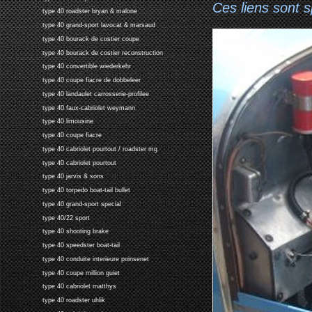
Ces liens sont 
type 40 roadster bryan & malone
type 40 grand-sport lavocat & marsaud
type 40 bourack de costier coupe
type 40 bourack de costier reconstruction
type 40 convertible wiederkehr
type 40 coupe fiacre de dobbeleer
type 40 landaulet carrosserie-profilee
type 40 faux-cabriolet weymann
type 40 limousine
type 40 coupe fiacre
type 40 cabriolet pourtout / roadster mg
type 40 cabriolet pourtout
type 40 jarvis & sons
type 40 torpedo boat-tail bullet
type 40 grand-sport special
type 40/22 sport
type 40 shooting brake
type 40 speedster boat-tail
type 40 conduite interieure poinsenet
type 40 coupe million guiet
type 40 cabriolet matthys
type 40 roadster uhlik