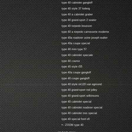
type 40 cabriolet gangloff
type 40 style 37 lodwig
type 40 a cabriolet graber
type 40 grand-sport 2 seater
type 40 torpedo bousson
type 40 a torpedo carrosserie moderne
type 40a roadster usine joseph walter
type 40a coupe special
type 40 mini type 57
type 40 cabriolet speciale
type 40 course
type 40 style t55
type 40a coupe gangloff
type 40 coupe gangloff
type 40 style xk120 van egmond
type 40 grand-sport rod jolley
type 40 grand-sport wilkinsons
type 40 cabriolet special
type 40 cabriolet roadster special
type 40 cabriolet tres special
type 40 special ford v8
•-- ZOOM type 40