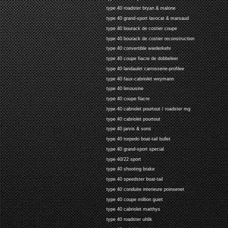
type 40 roadster bryan & malone
type 40 grand-sport lavocat & marsaud
type 40 bourack de costier coupe
type 40 bourack de costier reconstruction
type 40 convertible wiederkehr
type 40 coupe fiacre de dobbeleer
type 40 landaulet carrosserie-profilee
type 40 faux-cabriolet weymann
type 40 limousine
type 40 coupe fiacre
type 40 cabriolet pourtout / roadster mg
type 40 cabriolet pourtout
type 40 jarvis & sons
type 40 torpedo boat-tail bullet
type 40 grand-sport special
type 40/22 sport
type 40 shooting brake
type 40 speedster boat-tail
type 40 conduite interieure poinsenet
type 40 coupe million guiet
type 40 cabriolet matthys
type 40 roadster uhlik