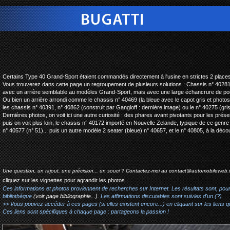
bugatti type 40 sport
Certains Type 40 Grand-Sport étaient commandés directement à l'usine en strictes 2 places
Vous trouverez dans cette page un regroupement de plusieurs solutions : Chassis n° 40281
avec un arrière semblable au modèles Grand-Sport, mais avec une large échancrure de por
Ou bien un arrière arrondi comme le chassis n° 40469 (la bleue avec le capot gris et photos 
les chassis n° 40391, n° 40862 (construit par Gangloff : dernière image) ou le n° 40275 (gr
Dernières photos, on voit ici une autre curiosité : des phares avant pivotants pour les préser
puis on voit plus loin, le chassis n° 40172 importé en Nouvelle Zelande, typique de ce genr
n° 40577 (n° 51)... puis un autre modèle 2 seater (bleue) n° 40657, et le n° 40805, à la découp
Une question, un rajout, une précision... un souci ? Contactez-moi au
contact@automobileweb.
cliquez sur les vignettes pour agrandir les photos...
Ces informations et photos proviennent de recherches sur Internet. Les résultats sont, pou
bibliothèque
(voir page bibliographie...)
. Les affirmations discutables sont suivies d'un (?)
>> Vous pouvez accéder à ces pages (si elles existent encore...) en cliquant sur les liens qu
Ces liens sont spécifiques à chaque page : partageons la passion !