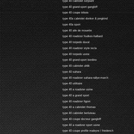
type 40 cabriolet serjeant
type 40 grand-sport gangloff
type 40 coupe tirbois
type 40a cabriolet donker & jongkind
type 40a sport
type 40 aile de mouette
type 40 roadster foulkes-halbard
type 40 torpedo duval
type 40 roadster style tecla
type 40 torpedo usine
type 40 grand-sport bordino
type 40 cabriolet uhlik
type 40 sahara
type 40 roadster sahara-rallye-march
type 40 utilitaire
type 40 a roadster usine
type 40 a grand sport
type 40 roadster figoni
type 40 a cabriolet thomas
type 40 cabriolet berluteau
type 40 coupe docteur gangloff
type 40 a roadster sport usine
type 40 coupe profile maleyre / friederich