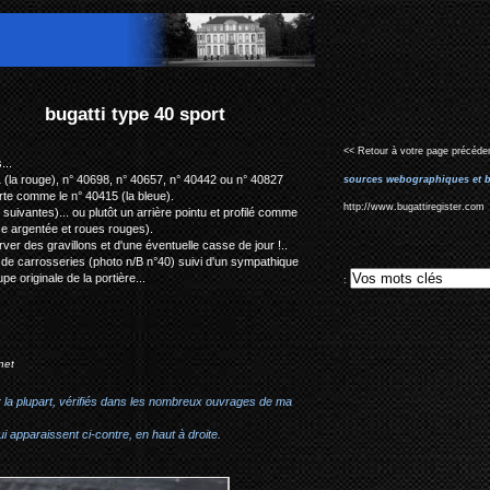
<< Retour à votre page précéden
...
 (la rouge), n° 40698, n° 40657, n° 40442 ou n° 40827
sources webographiques et b
te comme le n° 40415 (la bleue).
http://www.bugattiregister.com
suivantes)... ou plutôt un arrière pointu et profilé comme
ise argentée et roues rouges).
ver des gravillons et d'une éventuelle casse de jour !..
e de carrosseries (photo n/B n°40) suivi d'un sympathique
e originale de la portière...
:
net
r la plupart, vérifiés dans les nombreux ouvrages de ma
i apparaissent ci-contre, en haut à droite.