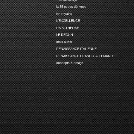
•••• back-stage
la 35 et ses dérivees
les royales
L'EXCELLENCE
L'APOTHEOSE
LE DECLIN
mais aussi...
RENAISSANCE ITALIENNE
RENAISSANCE FRANCO-ALLEMANDE
concepts & design