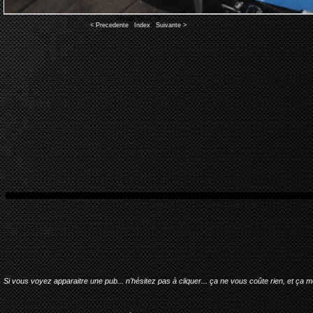
Image 68 of 79
< Precedente
|
Index
|
Suivante >
Si vous voyez apparaitre une pub... n'hésitez pas à cliquer... ça ne vous coûte rien, et ça 