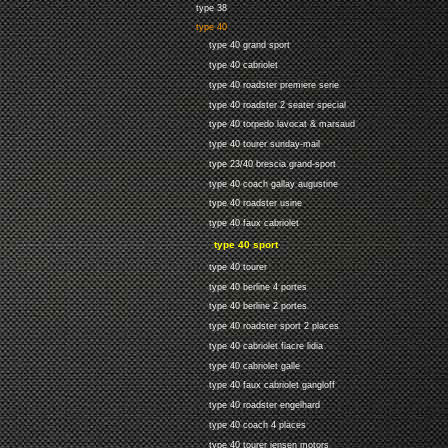
type 38
type 40
type 40 grand sport
type 40 cabriolet
type 40 roadster premiere serie
type 40 roadster 2 seater special
type 40 torpedo lavocat & marsaud
type 40 tourer sunday-mail
type 23/40 brescia grand-sport
type 40 coach gallay augustine
type 40 roadster usine
type 40 faux cabriolet
type 40 sport
type 40 tourer
type 40 berline 4 portes
type 40 berline 2 portes
type 40 roadster sport 2 places
type 40 cabriolet fiacre lidia
type 40 cabriolet galle
type 40 faux cabriolet gangloff
type 40 roadster engelhard
type 40 coach 4 places
type 40 tourer jensen motors