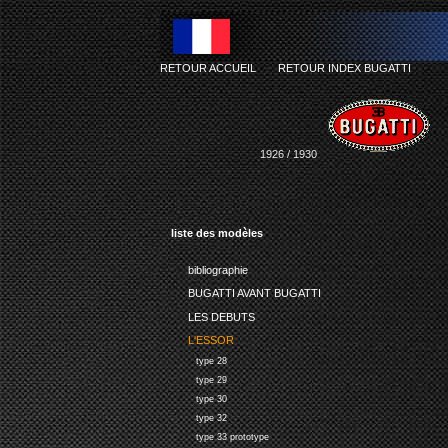
RETOUR ACCUEIL
-
RETOUR INDEX BUGATTI
1926 / 1930
liste des modèles
bibliographie
BUGATTI AVANT BUGATTI
LES DEBUTS
L'ESSOR
type 28
type 29
type 30
type 32
type 33 prototype