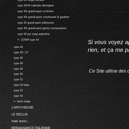
type 43/44 cabriolet derrington
type 43r grand-sport schemke
type 43r grand-sport crosthwaite & gardiner
type 43 grand-sport wilkinsons
type 43r grand-sport gentry restaurations
type 43 pur sang argentina
•-- ZOOM type 43
Si vous voyez ap
type 44
rien, et ça me 
type 45 / 47
type 46
type 48
type 49
Ce Site utilise des 
type 50
type 51
type 52 baby
type 53
type 54
•-- back-stage
L'APOTHEOSE
LE DECLIN
mais aussi...
RENAISSANCE ITALIENNE