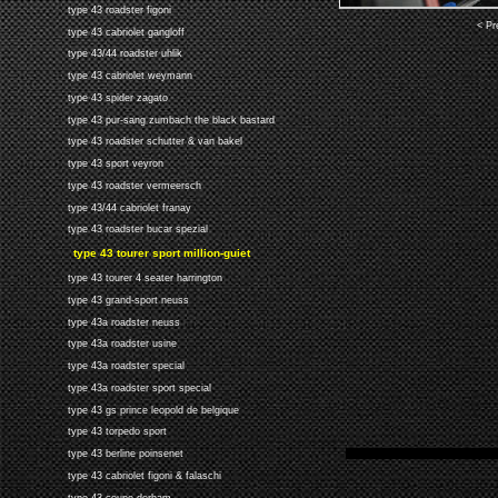
type 43 roadster figoni
< Pr
type 43 cabriolet gangloff
type 43/44 roadster uhlik
type 43 cabriolet weymann
type 43 spider zagato
type 43 pur-sang zumbach the black bastard
type 43 roadster schutter & van bakel
type 43 sport veyron
type 43 roadster vermeersch
type 43/44 cabriolet franay
type 43 roadster bucar spezial
type 43 tourer sport million-guiet
type 43 tourer 4 seater harrington
type 43 grand-sport neuss
type 43a roadster neuss
type 43a roadster usine
type 43a roadster special
type 43a roadster sport special
type 43 gs prince leopold de belgique
type 43 torpedo sport
type 43 berline poinsenet
type 43 cabriolet figoni & falaschi
type 43 coupe derham