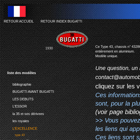
RETOUR ACCUEIL
-
RETOUR INDEX BUGATTI
bu
Ce Type 43, chassis n° 43286, 
1930
entièrement en aluminium.
Modèle unique.
Une question, un 
liste des modèles
contact@automob
bibliographie
cliquez sur les 
BUGATTI AVANT BUGATTI
Ces information
LES DEBUTS
sont, pour la p
L'ESSOR
(voir page biblio
la 35 et ses dérivees
>> Vous pouvez a
les royales
les liens qui ap
L'EXCELLENCE
type 43
Ces liens sont 