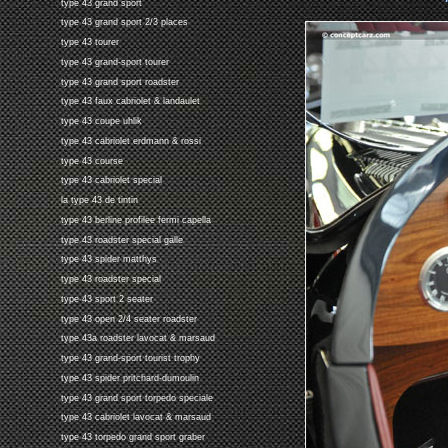
type 43 grand sport
type 43 grand sport 2/3 places
type 43 tourer
type 43 grand-sport tourer
type 43 grand sport roadster
type 43 faux cabriolet & landaulet
type 43 coupe uhlik
type 43 cabriolet erdmann & rossi
type 43 course
type 43 cabriolet special
la type 43 de tintin
type 43 berline profilee fermi capella
type 43 roadster special galle
type 43 spider matthys
type 43 roadster special
type 43 sport 2 seater
type 43 open 2/4 seater roadster
type 43a roadster lavocat & marsaud
type 43 grand-sport tourist trophy
type 43 spider pritchard-dumoulin
type 43 grand sport torpedo speciale
type 43 cabriolet lavocat & marsaud
type 43 torpedo grand sport graber