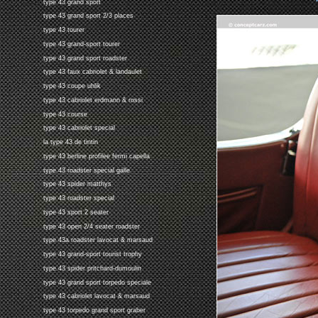
type 43 grand sport
type 43 grand sport 2/3 places
type 43 tourer
type 43 grand-sport tourer
type 43 grand sport roadster
type 43 faux cabriolet & landaulet
type 43 coupe uhlik
type 43 cabriolet erdmann & rossi
type 43 course
type 43 cabriolet special
la type 43 de tintin
type 43 berline profilee fermi capella
type 43 roadster special galle
type 43 spider matthys
type 43 roadster special
type 43 sport 2 seater
type 43 open 2/4 seater roadster
type 43a roadster lavocat & marsaud
type 43 grand-sport tourist trophy
type 43 spider pritchard-dumoulin
type 43 grand sport torpedo speciale
type 43 cabriolet lavocat & marsaud
type 43 torpedo grand sport graber