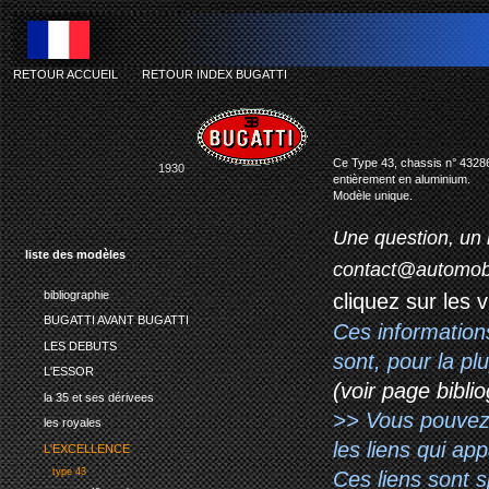
RETOUR ACCUEIL
-
RETOUR INDEX BUGATTI
bugatti type
Ce Type 43, chassis n° 43286, 
1930
entièrement en aluminium.
Modèle unique.
Une question, un 
liste des modèles
contact@automob
bibliographie
cliquez sur les 
BUGATTI AVANT BUGATTI
Ces information
LES DEBUTS
sont, pour la p
L'ESSOR
(voir page biblio
la 35 et ses dérivees
>> Vous pouvez a
les royales
les liens qui ap
L'EXCELLENCE
type 43
Ces liens sont 