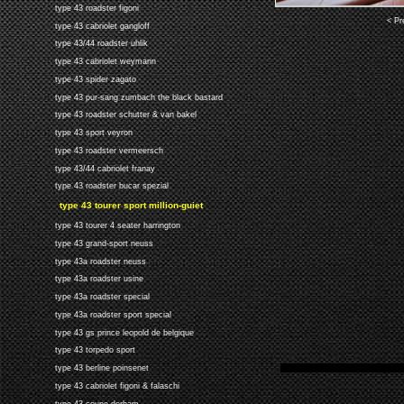
type 43 roadster figoni
< Pr
type 43 cabriolet gangloff
type 43/44 roadster uhlik
type 43 cabriolet weymann
type 43 spider zagato
type 43 pur-sang zumbach the black bastard
type 43 roadster schutter & van bakel
type 43 sport veyron
type 43 roadster vermeersch
type 43/44 cabriolet franay
type 43 roadster bucar spezial
type 43 tourer sport million-guiet
type 43 tourer 4 seater harrington
type 43 grand-sport neuss
type 43a roadster neuss
type 43a roadster usine
type 43a roadster special
type 43a roadster sport special
type 43 gs prince leopold de belgique
type 43 torpedo sport
type 43 berline poinsenet
type 43 cabriolet figoni & falaschi
type 43 coupe derham