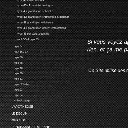
type 43/44 cabriolet derrington
type 43r grand-sport schemke
type 43r grand-sport crosthwaite & gardiner
type 43 grand-sport wilkinsons
type 43r grand-sport gentry restaurations
type 43 pur sang argentina
•-- ZOOM type 43
Si vous voyez ap
type 44
rien, et ça me 
type 45 / 47
type 46
type 48
type 49
Ce Site utilise des 
type 50
type 51
type 52 baby
type 53
type 54
•-- back-stage
L'APOTHEOSE
LE DECLIN
mais aussi...
RENAISSANCE ITALIENNE