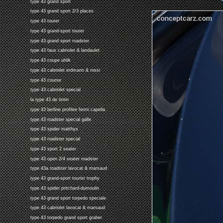
type 43 grand sport
type 43 grand sport 2/3 places
type 43 tourer
type 43 grand-sport tourer
type 43 grand sport roadster
type 43 faux cabriolet & landaulet
type 43 coupe uhlik
type 43 cabriolet erdmann & rossi
type 43 course
type 43 cabriolet special
la type 43 de tintin
type 43 berline profilee fermi capella
type 43 roadster special galle
type 43 spider matthys
type 43 roadster special
type 43 sport 2 seater
type 43 open 2/4 seater roadster
type 43a roadster lavocat & marsaud
type 43 grand-sport tourist trophy
type 43 spider pritchard-dumoulin
type 43 grand sport torpedo speciale
type 43 cabriolet lavocat & marsaud
type 43 torpedo grand sport graber