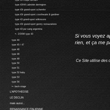
type 43/44 cabriolet derrington
type 43r grand-sport schemke
type 43r grand-sport crosthwaite & gardiner
type 43 grand-sport wilkinsons
type 43r grand-sport gentry restaurations
type 43 pur sang argentina
•-- ZOOM type 43
Si vous voyez ap
type 44
rien, et ça me 
type 45 / 47
type 46
type 48
type 49
Ce Site utilise des 
type 50
type 51
type 52 baby
type 53
type 54
•-- back-stage
L'APOTHEOSE
LE DECLIN
mais aussi...
RENAISSANCE ITALIENNE