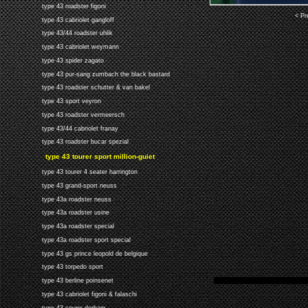
type 43 roadster figoni
< Pr
type 43 cabriolet gangloff
type 43/44 roadster uhlik
type 43 cabriolet weymann
type 43 spider zagato
type 43 pur-sang zumbach the black bastard
type 43 roadster schutter & van bakel
type 43 sport veyron
type 43 roadster vermeersch
type 43/44 cabriolet franay
type 43 roadster bucar spezial
type 43 tourer sport million-guiet
type 43 tourer 4 seater harrington
type 43 grand-sport neuss
type 43a roadster neuss
type 43a roadster usine
type 43a roadster special
type 43a roadster sport special
type 43 gs prince leopold de belgique
type 43 torpedo sport
type 43 berline poinsenet
type 43 cabriolet figoni & falaschi
type 43 coupe derham