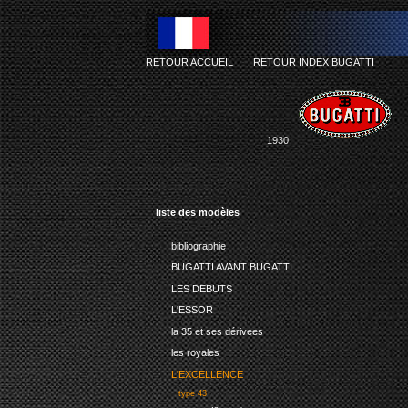
RETOUR ACCUEIL
-
RETOUR INDEX BUGATTI
1930
liste des modèles
bibliographie
BUGATTI AVANT BUGATTI
LES DEBUTS
L'ESSOR
la 35 et ses dérivees
les royales
L'EXCELLENCE
type 43