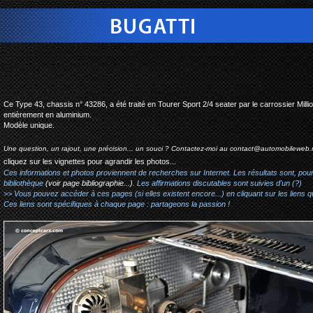
bugatti type 43 tourer sp
Ce Type 43, chassis n° 43286, a été traité en Tourer Sport 2/4 seater par le carrossier Million
entièrement en aluminium.
Modèle unique.
Une question, un rajout, une précision... un souci ? Contactez-moi au
contact@automobileweb.
cliquez sur les vignettes pour agrandir les photos...
Ces informations et photos proviennent de recherches sur Internet. Les résultats sont, pou
bibliothèque
(voir page bibliographie...)
. Les affirmations discutables sont suivies d'un (?)
>> Vous pouvez accéder à ces pages (si elles existent encore...) en cliquant sur les liens qu
Ces liens sont spécifiques à chaque page : partageons la passion !