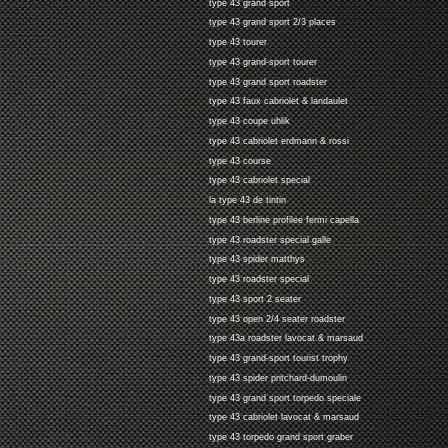
type 43 grand sport
type 43 grand sport 2/3 places
type 43 tourer
type 43 grand-sport tourer
type 43 grand sport roadster
type 43 faux cabriolet & landaulet
type 43 coupe uhlik
type 43 cabriolet erdmann & rossi
type 43 course
type 43 cabriolet special
la type 43 de tintin
type 43 berline profilee fermi capella
type 43 roadster special galle
type 43 spider matthys
type 43 roadster special
type 43 sport 2 seater
type 43 open 2/4 seater roadster
type 43a roadster lavocat & marsaud
type 43 grand-sport tourist trophy
type 43 spider pritchard-dumoulin
type 43 grand sport torpedo speciale
type 43 cabriolet lavocat & marsaud
type 43 torpedo grand sport graber