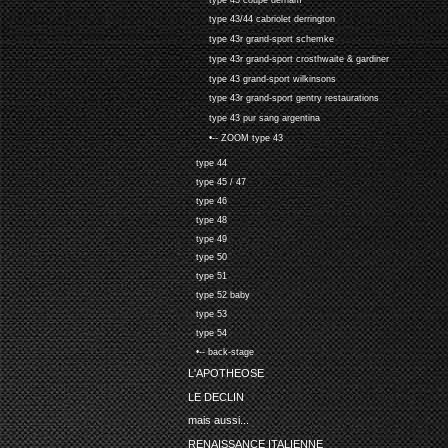
type 43/44 cabriolet derrington
type 43r grand-sport schemke
type 43r grand-sport crosthwaite & gardiner
type 43 grand-sport wilkinsons
type 43r grand-sport gentry restaurations
type 43 pur sang argentina
•-- ZOOM type 43
type 44
type 45 / 47
type 46
type 48
type 49
type 50
type 51
type 52 baby
type 53
type 54
•-- back-stage
L'APOTHEOSE
LE DECLIN
mais aussi...
RENAISSANCE ITALIENNE