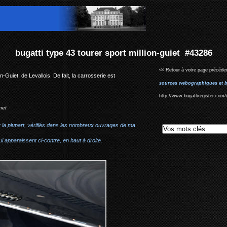
ort million-guiet #43286
<< Retour à votre page précéden
-Guiet, de Levallois. De fait, la carrosserie est
sources webographiques et b
http://www.bugattiregister.com/
net
r la plupart, vérifiés dans les nombreux ouvrages de ma
:
i apparaissent ci-contre, en haut à droite.