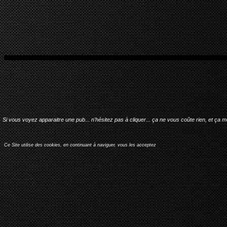
Si vous voyez apparaitre une pub... n'hésitez pas à cliquer... ça ne vous coûte rien, et ça 
Ce Site utilise des cookies, en continuant à naviguer, vous les acceptez