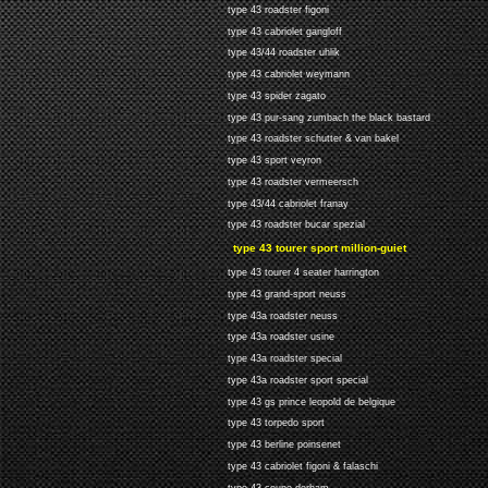
type 43 roadster figoni
type 43 cabriolet gangloff
type 43/44 roadster uhlik
type 43 cabriolet weymann
type 43 spider zagato
type 43 pur-sang zumbach the black bastard
type 43 roadster schutter & van bakel
type 43 sport veyron
type 43 roadster vermeersch
type 43/44 cabriolet franay
type 43 roadster bucar spezial
type 43 tourer sport million-guiet
type 43 tourer 4 seater harrington
type 43 grand-sport neuss
type 43a roadster neuss
type 43a roadster usine
type 43a roadster special
type 43a roadster sport special
type 43 gs prince leopold de belgique
type 43 torpedo sport
type 43 berline poinsenet
type 43 cabriolet figoni & falaschi
type 43 coupe derham