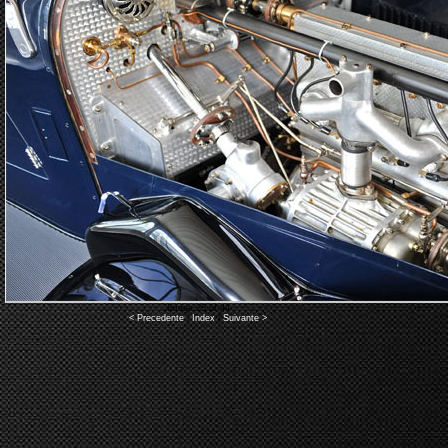
Image 25 of 44
< Precedente
|
Index
|
Suivante >