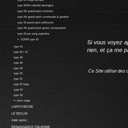
type 43/44 cabriolet derrington
type 43r grand-sport schemke
type 43r grand-sport crosthwaite & gardiner
type 43 grand-sport wilkinsons
type 43r grand-sport gentry restaurations
type 43 pur sang argentina
•-- ZOOM type 43
Si vous voyez ap
type 44
rien, et ça me 
type 45 / 47
type 46
type 48
type 49
Ce Site utilise des 
type 50
type 51
type 52 baby
type 53
type 54
•-- back-stage
L'APOTHEOSE
LE DECLIN
mais aussi...
RENAISSANCE ITALIENNE