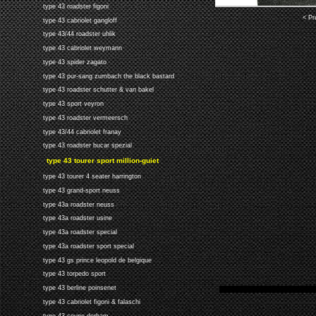
type 43 roadster figoni
< Pr
type 43 cabriolet gangloff
type 43/44 roadster uhlik
type 43 cabriolet weymann
type 43 spider zagato
type 43 pur-sang zumbach the black bastard
type 43 roadster schutter & van bakel
type 43 sport veyron
type 43 roadster vermeersch
type 43/44 cabriolet franay
type 43 roadster bucar spezial
type 43 tourer sport million-guiet
type 43 tourer 4 seater harrington
type 43 grand-sport neuss
type 43a roadster neuss
type 43a roadster usine
type 43a roadster special
type 43a roadster sport special
type 43 gs prince leopold de belgique
type 43 torpedo sport
type 43 berline poinsenet
type 43 cabriolet figoni & falaschi
type 43 coupe derham