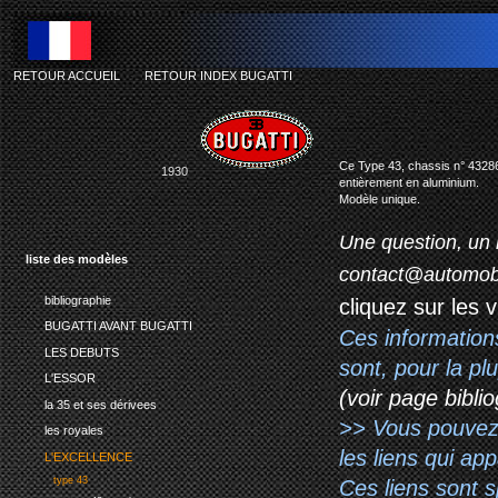
RETOUR ACCUEIL
-
RETOUR INDEX BUGATTI
Ce Type 43, chassis n° 43286, 
1930
entièrement en aluminium.
Modèle unique.
Une question, un 
liste des modèles
contact@automob
bibliographie
cliquez sur les 
BUGATTI AVANT BUGATTI
Ces information
LES DEBUTS
sont, pour la p
L'ESSOR
(voir page biblio
la 35 et ses dérivees
>> Vous pouvez a
les royales
les liens qui ap
L'EXCELLENCE
type 43
Ces liens sont 