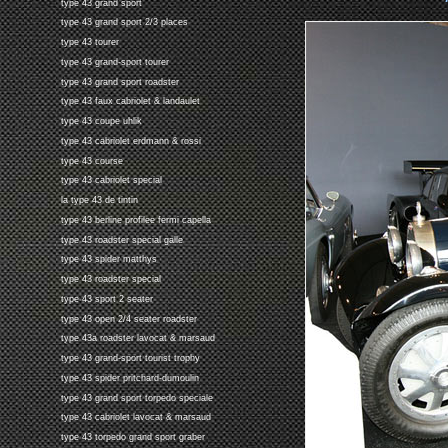
type 43 grand sport
type 43 grand sport 2/3 places
type 43 tourer
type 43 grand-sport tourer
type 43 grand sport roadster
type 43 faux cabriolet & landaulet
type 43 coupe uhlik
type 43 cabriolet erdmann & rossi
type 43 course
type 43 cabriolet special
la type 43 de tintin
type 43 berline profilee fermi capella
type 43 roadster special galle
type 43 spider matthys
type 43 roadster special
type 43 sport 2 seater
type 43 open 2/4 seater roadster
type 43a roadster lavocat & marsaud
type 43 grand-sport tourist trophy
type 43 spider pritchard-dumoulin
type 43 grand sport torpedo speciale
type 43 cabriolet lavocat & marsaud
type 43 torpedo grand sport graber