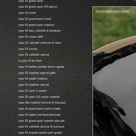
type 43 grand sport
type 43 grand sport 2/3 places
type 43 tourer
type 43 grand-sport tourer
type 43 grand sport roadster
type 43 faux cabriolet & landaulet
type 43 coupe uhlik
type 43 cabriolet erdmann & rossi
type 43 course
type 43 cabriolet special
la type 43 de tintin
type 43 berline profilee fermi capella
type 43 roadster special galle
type 43 spider matthys
type 43 roadster special
type 43 sport 2 seater
type 43 open 2/4 seater roadster
type 43a roadster lavocat & marsaud
type 43 grand-sport tourist trophy
type 43 spider pritchard-dumoulin
type 43 grand sport torpedo speciale
type 43 cabriolet lavocat & marsaud
type 43 torpedo grand sport graber