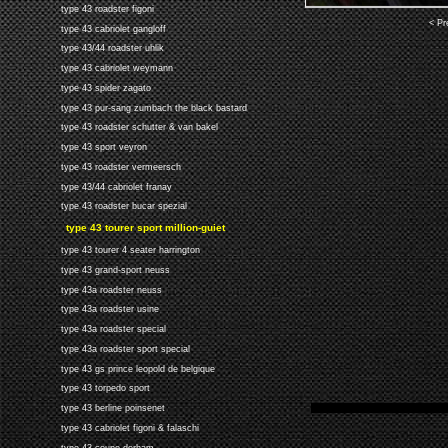
type 43 roadster figoni
< Pr
type 43 cabriolet gangloff
type 43/44 roadster uhlik
type 43 cabriolet weymann
type 43 spider zagato
type 43 pur-sang zumbach the black bastard
type 43 roadster schutter & van bakel
type 43 sport veyron
type 43 roadster vermeersch
type 43/44 cabriolet franay
type 43 roadster bucar spezial
type 43 tourer sport million-guiet
type 43 tourer 4 seater harrington
type 43 grand-sport neuss
type 43a roadster neuss
type 43a roadster usine
type 43a roadster special
type 43a roadster sport special
type 43 gs prince leopold de belgique
type 43 torpedo sport
type 43 berline poinsenet
type 43 cabriolet figoni & falaschi
type 43 coupe derham