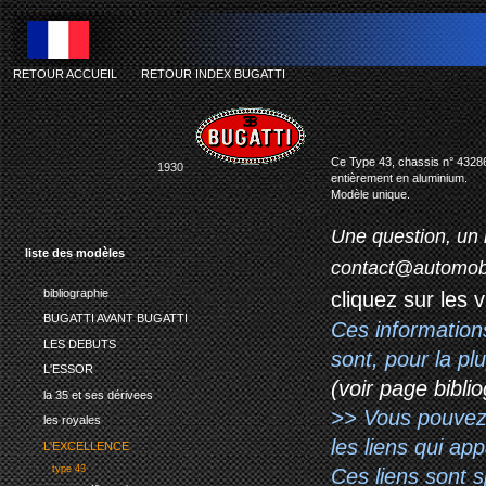
RETOUR ACCUEIL
-
RETOUR INDEX BUGATTI
Ce Type 43, chassis n° 43286, 
1930
entièrement en aluminium.
Modèle unique.
Une question, un 
liste des modèles
contact@automob
bibliographie
cliquez sur les 
BUGATTI AVANT BUGATTI
Ces information
LES DEBUTS
sont, pour la p
L'ESSOR
(voir page biblio
la 35 et ses dérivees
>> Vous pouvez a
les royales
les liens qui ap
L'EXCELLENCE
type 43
Ces liens sont 