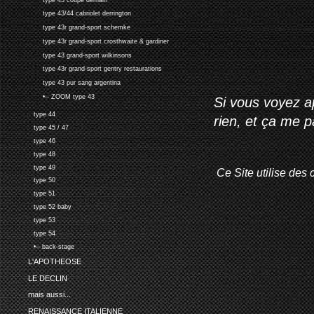
type 43/44 cabriolet derrington
type 43r grand-sport schemke
type 43r grand-sport crosthwaite & gardiner
type 43 grand-sport wilkinsons
type 43r grand-sport gentry restaurations
type 43 pur sang argentina
•-- ZOOM type 43
Si vous voyez ap
type 44
rien, et ça me 
type 45 / 47
type 46
type 48
type 49
Ce Site utilise des 
type 50
type 51
type 52 baby
type 53
type 54
•-- back-stage
L'APOTHEOSE
LE DECLIN
mais aussi...
RENAISSANCE ITALIENNE