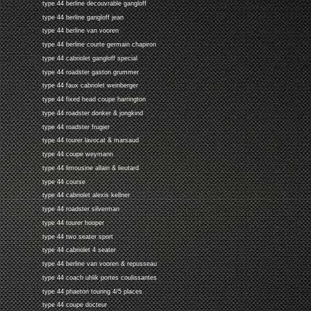
type 44 berline decouvrable gangloff
type 44 berline gangloff jean
type 44 berline van vooren
type 44 berline courte germain chapiron
type 44 cabriolet gangloff special
type 44 roadster gaston grummer
type 44 faux cabriolet weinberger
type 44 fixed head coupe harrington
type 44 roadster donker & jongkind
type 44 roadster frugier
type 44 tourer lavocat & marsaud
type 44 coupe weymann
type 44 limousine allain & lieutard
type 44 course
type 44 cabriolet alexis kellner
type 44 roadster silverman
type 44 tourer hooper
type 44 two seater sport
type 44 cabriolet 4 seater
type 44 berline van vooren & repusseau
type 44 coach uhlik portes coulissantes
type 44 phaeton touring 4/5 places
type 44 coupe docteur