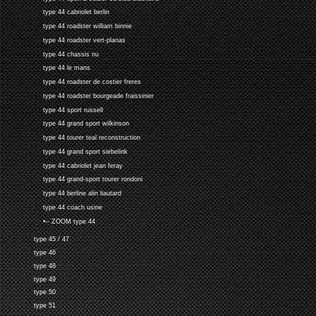
type 44 cabriolet berlin
type 44 roadster william binnie
type 44 roadster vert-planas
type 44 chassis nu
type 44 le mans
type 44 roadster de costier freres
type 44 roadster bourgeade fraissinier
type 44 sport russell
type 44 grand sport wilkinson
type 44 tourer teal reconstruction
type 44 grand sport siebelink
type 44 cabriolet jean feray
type 44 grand-sport tourer rondoni
type 44 berline alin liautard
type 44 coach usine
•-- ZOOM type 44
type 45 / 47
type 46
type 48
type 49
type 50
type 51