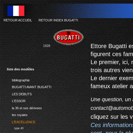
RETOUR ACCUEIL
-
RETOUR INDEX BUGATTI
Ettore Bugatti e
1928
figurent ces fa
Le premier, ici,
trois autres vie
liste des modèles
Le dernier exemp
bibliographie
fameux atelier
a
BUGATTI AVANT BUGATTI
LES DEBUTS
Une question, un 
L'ESSOR
contact@automob
la 35 et ses dérivees
les royales
cliquez sur les 
L'EXCELLENCE
Ces information
type 43
sont, pour la p