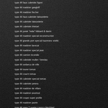
type 44 faux cabriolet figoni
type 44 roadster gangloff
type 44 roadster fischer
type 44 faux-cabriolet labourdette
type 44 cabriolet labourdette
type 44 cabriolet thietart
type 44 junek "india" hibbard & darrin
type 44 roadster special reconstruction
type 44 grands port special kazimierz wielki
type 44 roadster lavocat
type 44 roadster special jean
type 44 camion incendie
type 44 cabriolet muller / breslau
type 44 sedanca de ville
type 44 tourer tomas
type 44 coach tomas
type 44 cabriolet special tomas
type 44 cabriolet petera
type 44 roadster de villars
type 44 roadster pourtout
type 44 coupe super profile
type 44 roadster jaunin
type 44 open 2 seater corsica blackbird