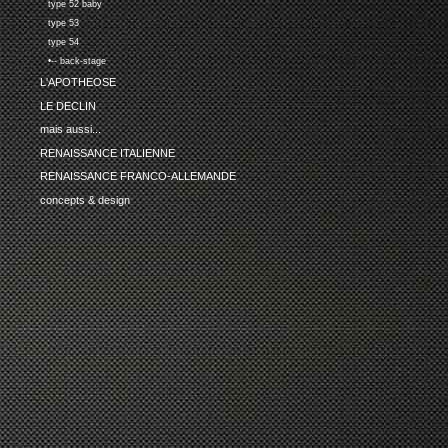
type 52 baby
type 53
type 54
•-- back-stage
L'APOTHEOSE
LE DECLIN
mais aussi...
RENAISSANCE ITALIENNE
RENAISSANCE FRANCO-ALLEMANDE
concepts & design