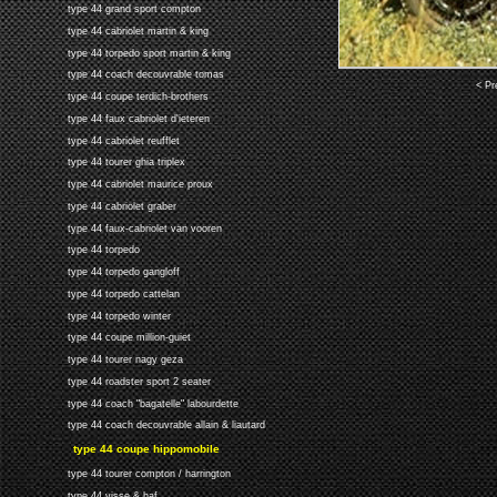
type 44 grand sport compton
type 44 cabriolet martin & king
type 44 torpedo sport martin & king
type 44 coach decouvrable tomas
< Pr
type 44 coupe terdich-brothers
type 44 faux cabriolet d'ieteren
type 44 cabriolet reufflet
type 44 tourer ghia triplex
type 44 cabriolet maurice proux
type 44 cabriolet graber
type 44 faux-cabriolet van vooren
type 44 torpedo
type 44 torpedo gangloff
type 44 torpedo cattelan
type 44 torpedo winter
type 44 coupe million-guiet
type 44 tourer nagy geza
type 44 roadster sport 2 seater
type 44 coach "bagatelle" labourdette
type 44 coach decouvrable allain & liautard
type 44 coupe hippomobile
type 44 tourer compton / harrington
type 44 visse & haf