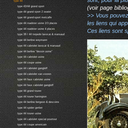
type 44
(voir page biblio
type 43/44 grand sport
type 44 grand sport 2 seater
>> Vous pouvez a
type 44 grand-sport metcalfe
les liens qui ap
type 44 roadster usine 2/3 places
type 44 roadster usine 4 places
Ces liens sont 
type 38 / 44 torpedo lavocat & marsaud
type 44 berline weymann
type 44 cabriolet lavocat & marsaud
type 44 berline "dessin usine"
type 44 cabriolet usine
type 44 coupe usine
type 44 cabriolet gangloff
type 44 cabriolet van vooren
type 44 faux cabriolet usine
type 44 faux cabriolet gangloff
type 44 grand tourer
type 44 tourer harrington
type 44 berline bergeon & descoins
type 44 spider gerber
type 44 tourer usine
type 44 cabriolet special pourtout
type 44 coupe americain