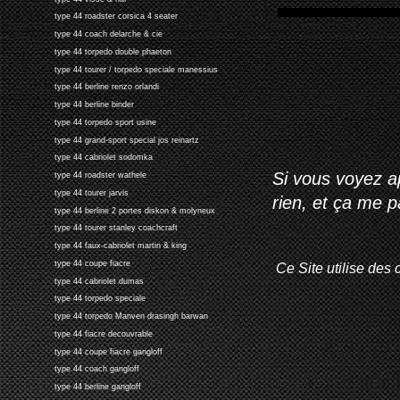
type 44 roadster corsica 4 seater
type 44 coach delarche & cie
type 44 torpedo double phaeton
type 44 tourer / torpedo speciale manessius
type 44 berline renzo orlandi
type 44 berline binder
type 44 torpedo sport usine
type 44 grand-sport special jos reinartz
type 44 cabriolet sodomka
Si vous voyez ap
type 44 roadster wathele
type 44 tourer jarvis
rien, et ça me 
type 44 berline 2 portes diskon & molyneux
type 44 tourer stanley coachcraft
type 44 faux-cabriolet martin & king
type 44 coupe fiacre
Ce Site utilise des 
type 44 cabriolet dumas
type 44 torpedo speciale
type 44 torpedo Manven drasingh barwan
type 44 fiacre decouvrable
type 44 coupe fiacre gangloff
type 44 coach gangloff
type 44 berline gangloff