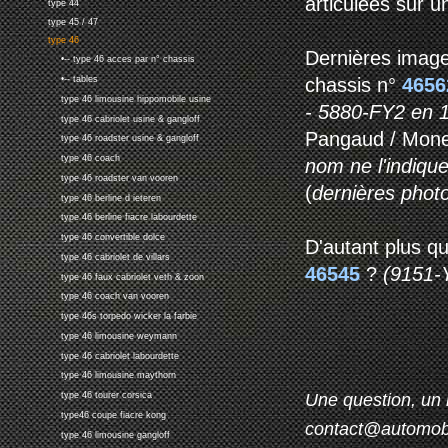
articulées sur u
type 44
type 45 / 47
type 46
Dernières images
•-- type 46 acces par n° chassis
chassis n°
465
•-- tables
type 46 limousine hippomobile usine
- 5880-FY2 en 
type 46 cabriolet usine & gangloff
Pangaud / Mones
type 46 roadster usine & gangloff
type 46 coach
nom ne l'indiqu
type 46 roadster van vooren
(
dernières photos
type 46 berline d ieteren
type 46 berline fiacre labourdette
type 46 convertible dolce
D'autant plus qu
type 46 cabriolet de villars
46545
?
(9151-
type 46 faux cabriolet veth & zoon
type 46 coach van vooren
type 46s torpedo wicker la farbie
type 46 limousine weymann
type 46 cabriolet labourdette
type 46 limousine maythorn
Une question, un 
type 46 tourer corsica
type46 coupe fiacre kong
contact@automob
type 46 limousine gangloff