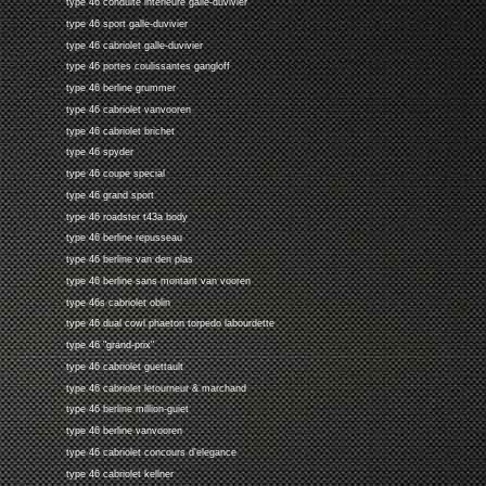
type 46 conduite interieure galle-duvivier
type 46 sport galle-duvivier
type 46 cabriolet galle-duvivier
type 46 portes coulissantes gangloff
type 46 berline grummer
type 46 cabriolet vanvooren
type 46 cabriolet brichet
type 46 spyder
type 46 coupe special
type 46 grand sport
type 46 roadster t43a body
type 46 berline repusseau
type 46 berline van den plas
type 46 berline sans montant van vooren
type 46s cabriolet oblin
type 46 dual cowl phaeton torpedo labourdette
type 46 "grand-prix"
type 46 cabriolet guettault
type 46 cabriolet letourneur & marchand
type 46 berline million-guiet
type 46 berline vanvooren
type 46 cabriolet concours d'elegance
type 46 cabriolet kellner