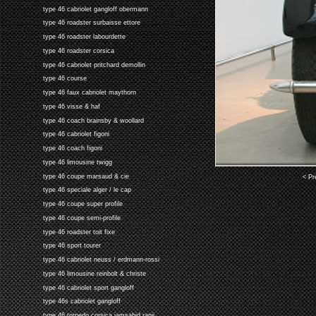
type 46 cabriolet gangloff obermann
type 46 roadster surbaisse ettore
type 46 roadster labourdette
type 46 roadster corsica
type 46 cabriolet pritchard demollin
type 46 course
type 46 faux cabriolet maythorn
type 46 visse & haf
type 46 coach brainsby & woollard
type 46 cabriolet figoni
type 46 coach figoni
type 46 limousine twigg
type 46 coupe marsaud & cie
< Pr
type 46 speciale alger / le cap
type 46 coupe super profile
type 46 coupe semi-profile
type 46 roadster toit fixe
type 46 sport tourer
type 46 cabriolet neuss / erdmann-rossi
type 46 limousine reinbolt & christe
type 46 cabriolet sport gangloff
type 46s cabriolet gangloff
type 46 torpedo corsica jamsahid ranji