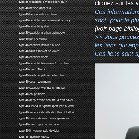
cliquez sur les 
type 46 freestone & webb sport salon
type 46 berline lancefield
Ces information
type 46 berline arthur mulliner
sont, pour la p
type 46 cabriolet van vooren talbot body
type 46 cabriolet graber
(voir page biblio
type 46 cabriolet mathon spinnewyn
>> Vous pouvez a
type 46 berline kellner
les liens qui ap
type 46 cabriolet heinrich buhne
type 46 faux-cabriolet de villars
Ces liens sont 
type 46 cabriolet fiacre
type 46 cabriolet letourneur & marchand
type 46 coach fiacre
type 46 roadster pritchard-demollin
type 46 coach weymann
type 46 cabriolet weymann / mcnair
type 46 coupe fiacre
type 46 decouvrable schutter & van bakel
type 46s landaulet grand sport jean bugatti
type 46 sedanca de ville de villars & kellner
type 46 faux cabriolet gaston grummer
type 46 coach gaston grummer
type 46 limousine galle duvivier
type 46 cabriolet franay