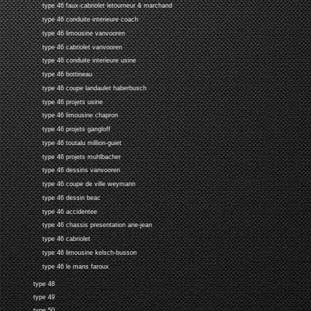
type 46 faux-cabriolet letourneur & marchand
type 46 conduite interieure coach
type 46 limousine vanvooren
type 46 cabriolet vanvooren
type 46 conduite interieure usine
type 46 bottineau
type 46 coupe landaulet haberbusch
type 46 projets usine
type 46 limousine chapron
type 46 projets gangloff
type 46 toutalu million-guiet
type 46 projets muhlbacher
type 46 dessins vanvooren
type 46 coupe de ville weymann
type 46 dessin beac
type 46 accidentee
type 46 chassis presentation arie-jean
type 46 cabriolet
type 46 limousine kelsch-busson
type 46 le mans faroux
type 48
type 49
type 50