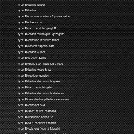
type 46 berline binder
type 46 berline
type 46 conduite interieure 2 portes usine
type 46 chassis nu
type 46 faux cabriolet gangloff
type 46 coach million-guiet gazogene
type 46 conduite interieure felber
type 46 roadster special hata
type 46 coach kellner
type 46 s supermarine
type 46 grand-sport liege-rome-liege
type 46 berline visse & haf
type 46 roadster gangloff
type 46 berline decouvrable glaser
type 46 faux cabriolet galle
type 46 berline decouvrable d'ieteren
type 46 semi-berline pillarless vanvooren
type 46 cabriolet sala
type 46 sport berline castagna
type 46 limousine belvalette
type 46 faux-cabriolet chapron
type 46 cabriolet figoni & falaschi