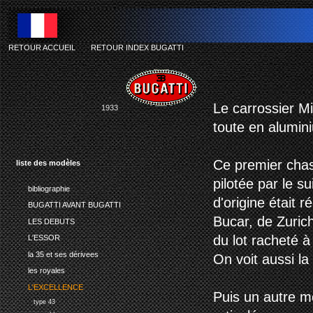
RETOUR ACCUEIL
-
RETOUR INDEX BUGATTI
Le carrossier Mi
1933
toute en alumini
Ce premier cha
liste des modèles
pilotée par le su
bibliographie
d'origine était r
BUGATTI AVANT BUGATTI
Bucar, de Zurich
LES DEBUTS
du lot racheté 
L'ESSOR
la 35 et ses dérivees
On voit aussi la
les royales
L'EXCELLENCE
Puis un autre m
type 43