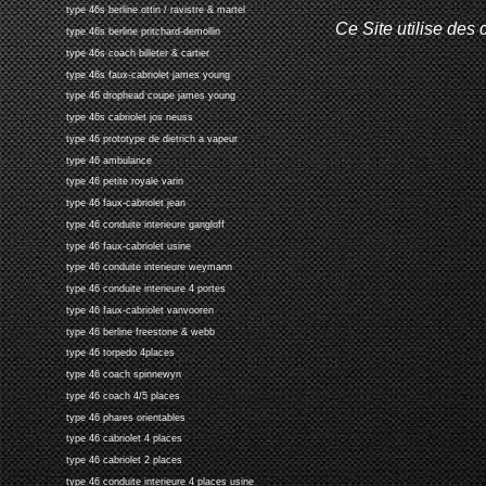
type 46s berline ottin / ravistre & martel
Ce Site utilise des 
type 46s berline pritchard-demollin
type 46s coach billeter & cartier
type 46s faux-cabriolet james young
type 46 drophead coupe james young
type 46s cabriolet jos neuss
type 46 prototype de dietrich a vapeur
type 46 ambulance
type 46 petite royale varin
type 46 faux-cabriolet jean
type 46 conduite interieure gangloff
type 46 faux-cabriolet usine
type 46 conduite interieure weymann
type 46 conduite interieure 4 portes
type 46 faux-cabriolet vanvooren
type 46 berline freestone & webb
type 46 torpedo 4places
type 46 coach spinnewyn
type 46 coach 4/5 places
type 46 phares orientables
type 46 cabriolet 4 places
type 46 cabriolet 2 places
type 46 conduite interieure 4 places usine