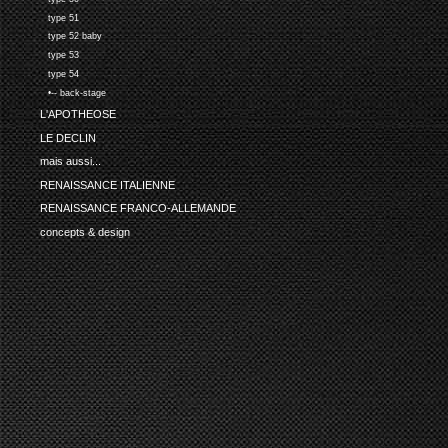
type 51
type 52 baby
type 53
type 54
•-- back-stage
L'APOTHEOSE
LE DECLIN
mais aussi...
RENAISSANCE ITALIENNE
RENAISSANCE FRANCO-ALLEMANDE
concepts & design