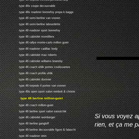
type 46s coupe decouvrable
type 46s roadster bonnefoy prepa k.baggs
type 46 semi-berline van vooren
type 46 semi-berline labourdette
type 46 roadster sport bonnefoy
type 46 cabriolet montilliers
type 46 rallye monte-carlo million guiet
type 46 roadster cadillac body
type 46 cabriolet max roberts
type 46 cabriolet williams bransby
type 46 coach uhlik portes coulissantes
type 46 coach profile uhlik
type 46 cabriolet duvivier
type 46 torpedo 4 portes van vooren
type 46s open sport salon reinbolt & christe
type 46 berline million-guiet
type 46 coach million-guiet
type 46 berline sport salon saoutchik
Si vous voyez ap
type 46 cabriolet weinberger
rien, et ça me 
type 46 berline gangloff
type 46 berline decouvrable figoni & falaschi
type 46 roadster ottin