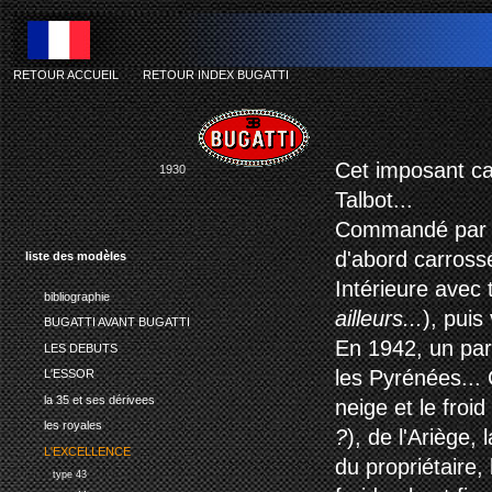
RETOUR ACCUEIL
-
RETOUR INDEX BUGATTI
Cet imposant ca
1930
Talbot...
Commandé par l'
d'abord carrossé
liste des modèles
Intérieure avec
bibliographie
ailleurs...
), puis
BUGATTI AVANT BUGATTI
En 1942, un pari
LES DEBUTS
les Pyrénées...
L'ESSOR
la 35 et ses dérivees
neige et le froi
les royales
?
), de l'Ariège,
L'EXCELLENCE
du propriétaire,
type 43