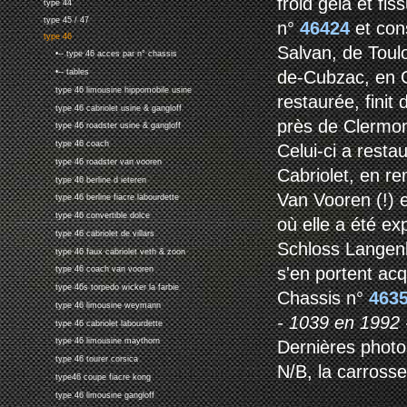
froid gela et fi
type 44
type 45 / 47
n°
46424
et con
type 46
Salvan, de Toul
•-- type 46 acces par n° chassis
de-Cubzac, en G
•-- tables
type 46 limousine hippomobile usine
restaurée, fini
type 46 cabriolet usine & gangloff
près de Clermon
type 46 roadster usine & gangloff
type 46 coach
Celui-ci a resta
type 46 roadster van vooren
Cabriolet, en re
type 46 berline d ieteren
Van Vooren (!) 
type 46 berline fiacre labourdette
type 46 convertible dolce
où elle a été 
type 46 cabriolet de villars
Schloss Langenb
type 46 faux cabriolet veth & zoon
s'en portent acq
type 46 coach van vooren
type 46s torpedo wicker la farbie
Chassis n°
463
type 46 limousine weymann
- 1039 en 1992
type 46 cabriolet labourdette
type 46 limousine maythorn
Dernières photo
type 46 tourer corsica
N/B, la carross
type46 coupe fiacre kong
type 46 limousine gangloff