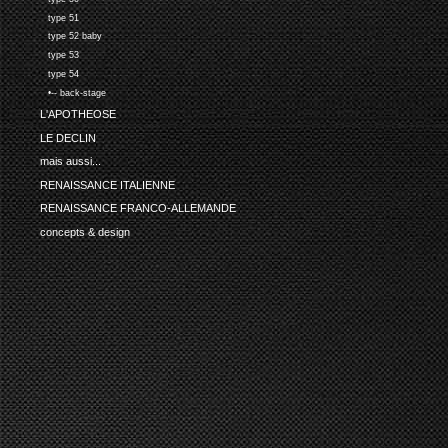
type 51
type 52 baby
type 53
type 54
•-- back-stage
L'APOTHEOSE
LE DECLIN
mais aussi...
RENAISSANCE ITALIENNE
RENAISSANCE FRANCO-ALLEMANDE
concepts & design