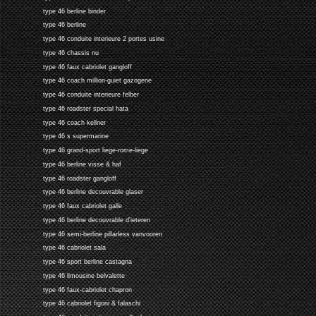
type 46 berline binder
type 46 berline
type 46 conduite interieure 2 portes usine
type 46 chassis nu
type 46 faux cabriolet gangloff
type 46 coach million-guiet gazogene
type 46 conduite interieure felber
type 46 roadster special hata
type 46 coach kellner
type 46 s supermarine
type 46 grand-sport liege-rome-liege
type 46 berline visse & haf
type 46 roadster gangloff
type 46 berline decouvrable glaser
type 46 faux cabriolet galle
type 46 berline decouvrable d'ieteren
type 46 semi-berline pillarless vanvooren
type 46 cabriolet sala
type 46 sport berline castagna
type 46 limousine belvalette
type 46 faux-cabriolet chapron
type 46 cabriolet figoni & falaschi