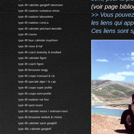
(voir page biblio
type 46 cabriolet gangloff obermann
type 46 roadster surbaisse ettore
>> Vous pouvez a
type 46 roadster labourdette
les liens qui ap
type 46 roadster corsica
type 46 cabriolet pritchard demollin
Ces liens sont 
type 46 course
type 46 faux cabriolet maythorn
type 46 visse & haf
type 46 coach brainsby & woollard
type 46 cabriolet figoni
type 46 coach figoni
type 46 limousine twigg
type 46 coupe marsaud & cie
type 46 speciale alger / le cap
type 46 coupe super profile
type 46 coupe semi-profile
type 46 roadster toit fixe
type 46 sport tourer
type 46 cabriolet neuss / erdmann-rossi
type 46 limousine reinbolt & christe
type 46 cabriolet sport gangloff
type 46s cabriolet gangloff