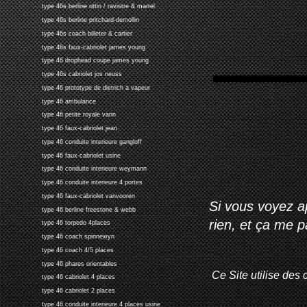
type 46s berline ottin / ravistre & martel
type 46s berline pritchard-demollin
type 46s coach billeter & cartier
type 46s faux-cabriolet james young
type 46 drophead coupe james young
type 46s cabriolet jos neuss
type 46 prototype de dietrich a vapeur
type 46 ambulance
type 46 petite royale varin
type 46 faux-cabriolet jean
type 46 conduite interieure gangloff
type 46 faux-cabriolet usine
type 46 conduite interieure weymann
type 46 conduite interieure 4 portes
type 46 faux-cabriolet vanvooren
Si vous voyez ap
type 46 berline freestone & webb
rien, et ça me 
type 46 torpedo 4places
type 46 coach spinnewyn
type 46 coach 4/5 places
type 46 phares orientables
Ce Site utilise des 
type 46 cabriolet 4 places
type 46 cabriolet 2 places
type 46 conduite interieure 4 places usine