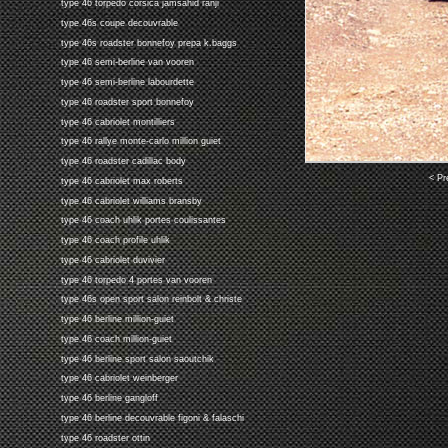
type 46 torpedo corsica jamsahid ranji
type 46s coupe decouvrable
type 46s roadster bonnefoy prepa k.baggs
type 46 semi-berline van vooren
type 46 semi-berline labourdette
type 46 roadster sport bonnefoy
type 46 cabriolet montilliers
type 46 rallye monte-carlo million guiet
type 46 roadster cadillac body
< Pr
type 46 cabriolet max roberts
type 46 cabriolet williams bransby
type 46 coach uhlik portes coulissantes
type 46 coach profile uhlik
type 46 cabriolet duvivier
type 46 torpedo 4 portes van vooren
type 46s open sport salon reinbolt & christe
type 46 berline million-guiet
type 46 coach million-guiet
type 46 berline sport salon saoutchik
type 46 cabriolet weinberger
type 46 berline gangloff
type 46 berline decouvrable figoni & falaschi
type 46 roadster ottin