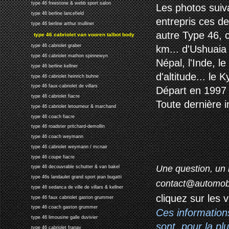
type 46 freestone & webb sport salon
Les photos suiv
type 46 berline lancefield
entrepris ces d
type 46 berline arthur mulliner
autre Type 46, 
type 46 cabriolet van vooren talbot body
type 46 cabriolet graber
km... d'Ushuaia 
type 46 cabriolet mathon spinnewyn
Népal, l'Inde, 
type 46 berline kellner
d'altitude... le 
type 46 cabriolet heinrich buhne
type 46 faux-cabriolet de villars
Départ en 1997 
type 46 cabriolet fiacre
Toute dernière i
type 46 cabriolet letourneur & marchand
type 46 coach fiacre
type 46 roadster pritchard-demollin
type 46 coach weymann
type 46 cabriolet weymann / mcnair
type 46 coupe fiacre
Une question, un 
type 46 decouvrable schutter & van bakel
type 46s landaulet grand sport jean bugatti
contact@automob
type 46 sedanca de ville de villars & kellner
cliquez sur les 
type 46 faux cabriolet gaston grummer
type 46 coach gaston grummer
Ces information
type 46 limousine galle duvivier
sont, pour la p
type 46 cabriolet franay