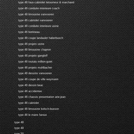
type 46 faux-cabriolet letourneur & marchand
type 46 conduite interieure coach
type 46 limousine vanvooren
type 46 cabriolet vanvooren
type 46 conduite interieure usine
type 46 bottineau
type 46 coupe landaulet haberbusch
type 46 projets usine
type 46 limousine chapron
type 46 projets gangloff
type 46 toutalu million-guiet
type 46 projets muhlbacher
type 46 dessins vanvooren
type 46 coupe de ville weymann
type 46 dessin beac
type 46 accidentee
type 46 chassis presentation arie-jean
type 46 cabriolet
type 46 limousine kelsch-busson
type 46 le mans faroux
type 48
type 49
type 50