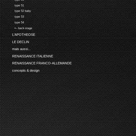
type 51
type 52 baby
type 53
type 54
•-- back-stage
L'APOTHEOSE
LE DECLIN
mais aussi...
RENAISSANCE ITALIENNE
RENAISSANCE FRANCO-ALLEMANDE
concepts & design