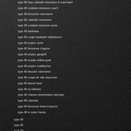
type 46 faux-cabriolet letourneur & marchand
type 46 conduite interieure coach
type 46 limousine vanvooren
type 46 cabriolet vanvooren
type 46 conduite interieure usine
type 46 bottineau
type 46 coupe landaulet haberbusch
type 46 projets usine
type 46 limousine chapron
type 46 projets gangloff
type 46 toutalu million-guiet
type 46 projets muhlbacher
type 46 dessins vanvooren
type 46 coupe de ville weymann
type 46 dessin beac
type 46 accidentee
type 46 chassis presentation arie-jean
type 46 cabriolet
type 46 limousine kelsch-busson
type 46 le mans faroux
type 48
type 49
type 50