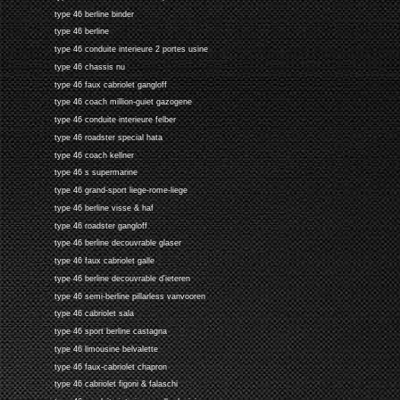
type 46 berline binder
type 46 berline
type 46 conduite interieure 2 portes usine
type 46 chassis nu
type 46 faux cabriolet gangloff
type 46 coach million-guiet gazogene
type 46 conduite interieure felber
type 46 roadster special hata
type 46 coach kellner
type 46 s supermarine
type 46 grand-sport liege-rome-liege
type 46 berline visse & haf
type 46 roadster gangloff
type 46 berline decouvrable glaser
type 46 faux cabriolet galle
type 46 berline decouvrable d'ieteren
type 46 semi-berline pillarless vanvooren
type 46 cabriolet sala
type 46 sport berline castagna
type 46 limousine belvalette
type 46 faux-cabriolet chapron
type 46 cabriolet figoni & falaschi