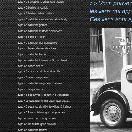
>> Vous pouvez a
type 46 freestone & webb sport salon
type 46 berline lancefield
les liens qui ap
type 46 berline arthur mulliner
Ces liens sont 
type 46 cabriolet van vooren talbot body
type 46 cabriolet graber
type 46 cabriolet mathon spinnewyn
type 46 berline kellner
type 46 cabriolet heinrich buhne
type 46 faux-cabriolet de villars
type 46 cabriolet fiacre
type 46 cabriolet letourneur & marchand
type 46 coach fiacre
type 46 roadster pritchard-demollin
type 46 coach weymann
type 46 cabriolet weymann / mcnair
type 46 coupe fiacre
type 46 decouvrable schutter & van bakel
type 46s landaulet grand sport jean bugatti
type 46 sedanca de ville de villars & kellner
type 46 faux cabriolet gaston grummer
type 46 coach gaston grummer
type 46 limousine galle duvivier
type 46 cabriolet franay