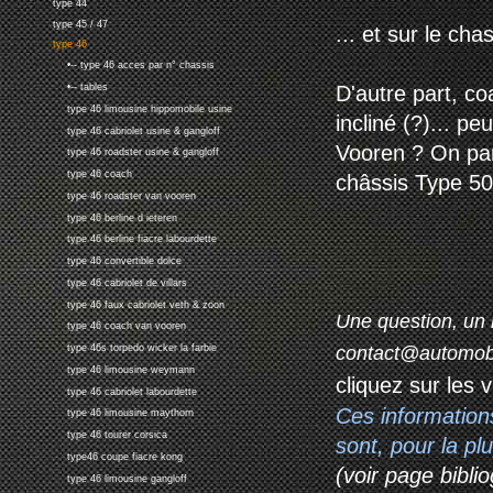
type 44
type 45 / 47
... et sur le cha
type 46
•-- type 46 acces par n° chassis
D'autre part, c
•-- tables
type 46 limousine hippomobile usine
incliné (?)... pe
type 46 cabriolet usine & gangloff
Vooren ? On par
type 46 roadster usine & gangloff
type 46 coach
châssis Type 50 
type 46 roadster van vooren
type 46 berline d ieteren
type 46 berline fiacre labourdette
type 46 convertible dolce
type 46 cabriolet de villars
type 46 faux cabriolet veth & zoon
Une question, un 
type 46 coach van vooren
contact@automob
type 46s torpedo wicker la farbie
type 46 limousine weymann
cliquez sur les 
type 46 cabriolet labourdette
Ces information
type 46 limousine maythorn
type 46 tourer corsica
sont, pour la p
type46 coupe fiacre kong
(voir page biblio
type 46 limousine gangloff