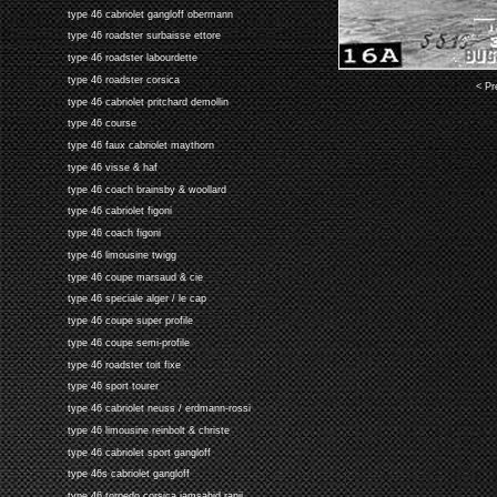
type 46 cabriolet gangloff obermann
type 46 roadster surbaisse ettore
type 46 roadster labourdette
type 46 roadster corsica
< Pr
type 46 cabriolet pritchard demollin
type 46 course
type 46 faux cabriolet maythorn
type 46 visse & haf
type 46 coach brainsby & woollard
type 46 cabriolet figoni
type 46 coach figoni
type 46 limousine twigg
type 46 coupe marsaud & cie
type 46 speciale alger / le cap
type 46 coupe super profile
type 46 coupe semi-profile
type 46 roadster toit fixe
type 46 sport tourer
type 46 cabriolet neuss / erdmann-rossi
type 46 limousine reinbolt & christe
type 46 cabriolet sport gangloff
type 46s cabriolet gangloff
type 46 torpedo corsica jamsahid ranji