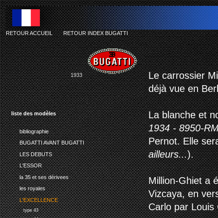
RETOUR ACCUEIL
-
RETOUR INDEX BUGATTI
Le carrossier Mi
1933
déjà vue en Berl
La blanche et no
liste des modèles
1934 - 8950-RM
bibliographie
Pernot. Elle se
BUGATTI AVANT BUGATTI
ailleurs...
).
LES DEBUTS
L'ESSOR
la 35 et ses dérivees
Million-Ghiet a
les royales
Vizcaya, en ver
L'EXCELLENCE
Carlo par Louis 
type 43