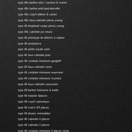
type 46s berline ottin / ravistre & martel
type 46s berline pritchard-demollin
type 46s coach billeter & cartier
type 46s faux-cabriolet james young
type 46 drophead coupe james young
type 46s cabriolet jos neuss
type 46 prototype de dietrich a vapeur
type 46 ambulance
type 46 petite royale varin
type 46 faux-cabriolet jean
type 46 conduite interieure gangloff
type 46 faux-cabriolet usine
type 46 conduite interieure weymann
type 46 conduite interieure 4 portes
type 46 faux-cabriolet vanvooren
type 46 berline freestone & webb
type 46 torpedo 4places
type 46 coach spinnewyn
type 46 coach 4/5 places
type 46 phares orientables
type 46 cabriolet 4 places
type 46 cabriolet 2 places
type 46 conduite interieure 4 places usine