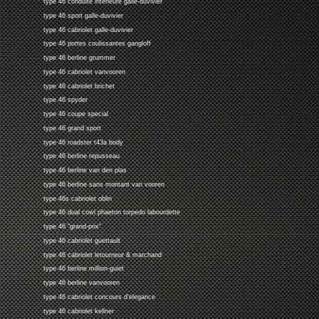
type 46 conduite interieure galle-duvivier
type 46 sport galle-duvivier
type 46 cabriolet galle-duvivier
type 46 portes coulissantes gangloff
type 46 berline grummer
type 46 cabriolet vanvooren
type 46 cabriolet brichet
type 46 spyder
type 46 coupe special
type 46 grand sport
type 46 roadster t43a body
type 46 berline repusseau
type 46 berline van den plas
type 46 berline sans montant van vooren
type 46s cabriolet oblin
type 46 dual cowl phaeton torpedo labourdette
type 46 "grand-prix"
type 46 cabriolet guettault
type 46 cabriolet letourneur & marchand
type 46 berline million-guiet
type 46 berline vanvooren
type 46 cabriolet concours d'elegance
type 46 cabriolet kellner