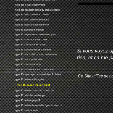
type 46s coupe decouvrable
type 46s roadster bonnefoy prepa k.baggs
type 46 semi-berline van vooren
type 46 semi-berline labourdette
type 46 roadster sport bonnefoy
type 46 cabriolet montilliers
type 46 rallye monte-carlo million guiet
type 46 roadster cadillac body
type 46 cabriolet max roberts
Si vous voyez ap
type 46 cabriolet williams bransby
type 46 coach uhlik portes coulissantes
rien, et ça me 
type 46 coach profile uhlik
type 46 cabriolet duvivier
type 46 torpedo 4 portes van vooren
type 46s open sport salon reinbolt & christe
Ce Site utilise des 
type 46 berline million-guiet
type 46 coach million-guiet
type 46 berline sport salon saoutchik
type 46 cabriolet weinberger
type 46 berline gangloff
type 46 berline decouvrable figoni & falaschi
type 46 roadster ottin