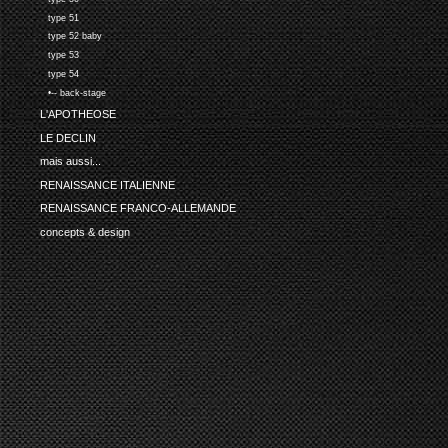
type 51
type 52 baby
type 53
type 54
•-- back-stage
L'APOTHEOSE
LE DECLIN
mais aussi...
RENAISSANCE ITALIENNE
RENAISSANCE FRANCO-ALLEMANDE
concepts & design