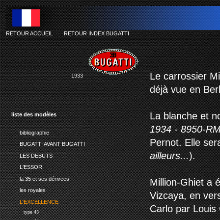
RETOUR ACCUEIL
-
RETOUR INDEX BUGATTI
Le carrossier Mi
1933
déjà vue en Berl
La blanche et no
liste des modèles
1934 - 8950-RM
bibliographie
Pernot. Elle se
BUGATTI AVANT BUGATTI
ailleurs...
).
LES DEBUTS
L'ESSOR
la 35 et ses dérivees
Million-Ghiet a
les royales
Vizcaya, en ver
L'EXCELLENCE
Carlo par Louis 
type 43