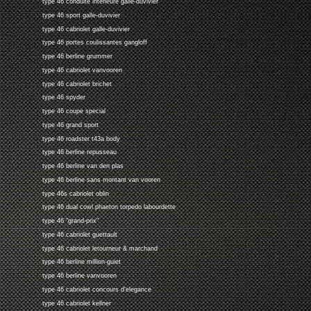
type 46 conduite interieure galle-duvivier
type 46 sport galle-duvivier
type 46 cabriolet galle-duvivier
type 46 portes coulissantes gangloff
type 46 berline grummer
type 46 cabriolet vanvooren
type 46 cabriolet brichet
type 46 spyder
type 46 coupe special
type 46 grand sport
type 46 roadster t43a body
type 46 berline repusseau
type 46 berline van den plas
type 46 berline sans montant van vooren
type 46s cabriolet oblin
type 46 dual cowl phaeton torpedo labourdette
type 46 "grand-prix"
type 46 cabriolet guettault
type 46 cabriolet letourneur & marchand
type 46 berline million-guiet
type 46 berline vanvooren
type 46 cabriolet concours d'elegance
type 46 cabriolet kellner