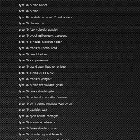
type 46 berline binder
type 46 berline
type 46 conduite interieure 2 portes usine
type 46 chassis nu
type 46 faux cabriolet gangloff
type 46 coach million-guiet gazogene
type 46 conduite interieure felber
type 46 roadster special hata
type 46 coach kellner
type 46 s supermarine
type 46 grand-sport liege-rome-liege
type 46 berline visse & haf
type 46 roadster gangloff
type 46 berline decouvrable glaser
type 46 faux cabriolet galle
type 46 berline decouvrable d'ieteren
type 46 semi-berline pillarless vanvooren
type 46 cabriolet sala
type 46 sport berline castagna
type 46 limousine belvalette
type 46 faux-cabriolet chapron
type 46 cabriolet figoni & falaschi