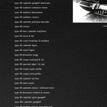
type 46 cabriolet gangloff obermann
type 46 roadster surbaisse ettore
type 46 roadster labourdette
type 46 roadster corsica
type 46 cabriolet pritchard demollin
< Pr
type 46 course
type 46 faux cabriolet maythorn
type 46 visse & haf
type 46 coach brainsby & woollard
type 46 cabriolet figoni
type 46 coach figoni
type 46 limousine twigg
type 46 coupe marsaud & cie
type 46 speciale alger / le cap
type 46 coupe super profile
type 46 coupe semi-profile
type 46 roadster toit fixe
type 46 sport tourer
type 46 cabriolet neuss / erdmann-rossi
type 46 limousine reinbolt & christe
type 46 cabriolet sport gangloff
type 46s cabriolet gangloff
type 46 torpedo corsica jamsahid ranji