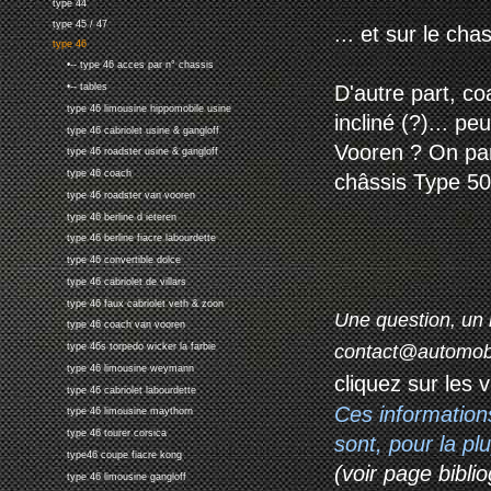
type 44
type 45 / 47
... et sur le cha
type 46
•-- type 46 acces par n° chassis
D'autre part, c
•-- tables
type 46 limousine hippomobile usine
incliné (?)... pe
type 46 cabriolet usine & gangloff
Vooren ? On par
type 46 roadster usine & gangloff
type 46 coach
châssis Type 50 
type 46 roadster van vooren
type 46 berline d ieteren
type 46 berline fiacre labourdette
type 46 convertible dolce
type 46 cabriolet de villars
type 46 faux cabriolet veth & zoon
Une question, un 
type 46 coach van vooren
contact@automob
type 46s torpedo wicker la farbie
type 46 limousine weymann
cliquez sur les 
type 46 cabriolet labourdette
Ces information
type 46 limousine maythorn
type 46 tourer corsica
sont, pour la p
type46 coupe fiacre kong
(voir page biblio
type 46 limousine gangloff