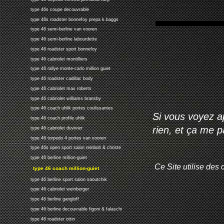
type 46s coupe decouvrable
type 46s roadster bonnefoy prepa k.baggs
type 46 semi-berline van vooren
type 46 semi-berline labourdette
type 46 roadster sport bonnefoy
type 46 cabriolet montilliers
type 46 rallye monte-carlo million guiet
type 46 roadster cadillac body
type 46 cabriolet max roberts
type 46 cabriolet williams bransby
type 46 coach uhlik portes coulissantes
Si vous voyez ap
type 46 coach profile uhlik
rien, et ça me 
type 46 cabriolet duvivier
type 46 torpedo 4 portes van vooren
type 46s open sport salon reinbolt & christe
type 46 berline million-guiet
Ce Site utilise des 
type 46 coach million-guiet
type 46 berline sport salon saoutchik
type 46 cabriolet weinberger
type 46 berline gangloff
type 46 berline decouvrable figoni & falaschi
type 46 roadster ottin