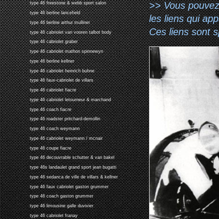
>> Vous pouvez a
type 46 freestone & webb sport salon
type 46 berline lancefield
les liens qui ap
type 46 berline arthur mulliner
Ces liens sont 
type 46 cabriolet van vooren talbot body
type 46 cabriolet graber
type 46 cabriolet mathon spinnewyn
type 46 berline kellner
type 46 cabriolet heinrich buhne
type 46 faux-cabriolet de villars
type 46 cabriolet fiacre
type 46 cabriolet letourneur & marchand
type 46 coach fiacre
type 46 roadster pritchard-demollin
type 46 coach weymann
type 46 cabriolet weymann / mcnair
type 46 coupe fiacre
type 46 decouvrable schutter & van bakel
type 46s landaulet grand sport jean bugatti
type 46 sedanca de ville de villars & kellner
type 46 faux cabriolet gaston grummer
type 46 coach gaston grummer
type 46 limousine galle duvivier
type 46 cabriolet franay