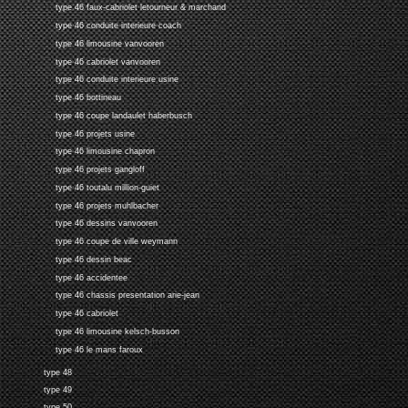
type 46 faux-cabriolet letourneur & marchand
type 46 conduite interieure coach
type 46 limousine vanvooren
type 46 cabriolet vanvooren
type 46 conduite interieure usine
type 46 bottineau
type 46 coupe landaulet haberbusch
type 46 projets usine
type 46 limousine chapron
type 46 projets gangloff
type 46 toutalu million-guiet
type 46 projets muhlbacher
type 46 dessins vanvooren
type 46 coupe de ville weymann
type 46 dessin beac
type 46 accidentee
type 46 chassis presentation arie-jean
type 46 cabriolet
type 46 limousine kelsch-busson
type 46 le mans faroux
type 48
type 49
type 50