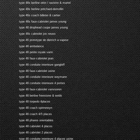
type 46s berline ottin / ravistre & martel
type 46s berline pritchard-demollin
type 46s coach billeter & cartier
type 46s faux-cabriolet james young
type 46 drophead coupe james young
type 46s cabriolet jos neuss
type 46 prototype de dietrich a vapeur
type 46 ambulance
type 46 petite royale varin
type 46 faux-cabriolet jean
type 46 conduite interieure gangloff
type 46 faux-cabriolet usine
type 46 conduite interieure weymann
type 46 conduite interieure 4 portes
type 46 faux-cabriolet vanvooren
type 46 berline freestone & webb
type 46 torpedo 4places
type 46 coach spinnewyn
type 46 coach 4/5 places
type 46 phares orientables
type 46 cabriolet 4 places
type 46 cabriolet 2 places
type 46 conduite interieure 4 places usine