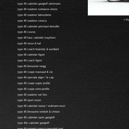
type 46 cabriolet gangloff obermann
type 46 roadster surbaisse ettore
type 46 roadster labourdette
< Pr
type 46 roadster corsica
type 46 cabriolet pritchard demollin
type 46 course
type 46 faux cabriolet maythorn
type 46 visse & haf
type 46 coach brainsby & woollard
type 46 cabriolet figoni
type 46 coach figoni
type 46 limousine twigg
type 46 coupe marsaud & cie
type 46 speciale alger / le cap
type 46 coupe super profile
type 46 coupe semi-profile
type 46 roadster toit fixe
type 46 sport tourer
type 46 cabriolet neuss / erdmann-rossi
type 46 limousine reinbolt & christe
type 46 cabriolet sport gangloff
type 46s cabriolet gangloff
type 46 torpedo corsica jamsahid ranji