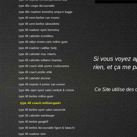
type 46s coupe decouvrable
type 46s roadster bonnefoy prepa k.baggs
type 46 semi-berline van vooren
type 46 semi-berline labourdette
type 46 roadster sport bonnefoy
type 46 cabriolet montilliers
type 46 rallye monte-carlo million guiet
type 46 roadster cadillac body
type 46 cabriolet max roberts
Si vous voyez ap
type 46 cabriolet williams bransby
rien, et ça me 
type 46 coach uhlik portes coulissantes
type 46 coach profile uhlik
type 46 cabriolet duvivier
type 46 torpedo 4 portes van vooren
Ce Site utilise des 
type 46s open sport salon reinbolt & christe
type 46 berline million-guiet
type 46 coach million-guiet
type 46 berline sport salon saoutchik
type 46 cabriolet weinberger
type 46 berline gangloff
type 46 berline decouvrable figoni & falaschi
type 46 roadster ottin