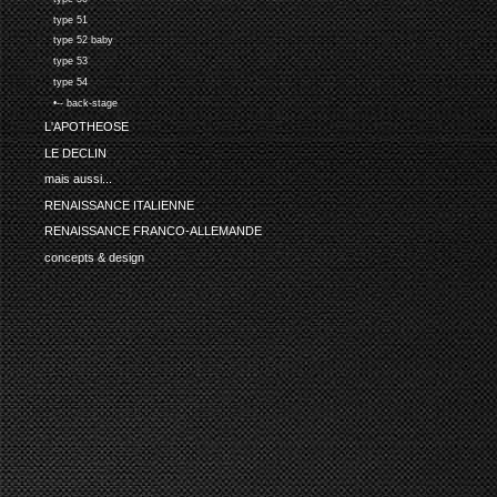
type 51
type 52 baby
type 53
type 54
•-- back-stage
L'APOTHEOSE
LE DECLIN
mais aussi...
RENAISSANCE ITALIENNE
RENAISSANCE FRANCO-ALLEMANDE
concepts & design