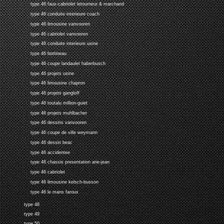
type 46 faux-cabriolet letourneur & marchand
type 46 conduite interieure coach
type 46 limousine vanvooren
type 46 cabriolet vanvooren
type 46 conduite interieure usine
type 46 bottineau
type 46 coupe landaulet haberbusch
type 46 projets usine
type 46 limousine chapron
type 46 projets gangloff
type 46 toutalu million-guiet
type 46 projets muhlbacher
type 46 dessins vanvooren
type 46 coupe de ville weymann
type 46 dessin beac
type 46 accidentee
type 46 chassis presentation arie-jean
type 46 cabriolet
type 46 limousine kelsch-busson
type 46 le mans faroux
type 48
type 49
type 50