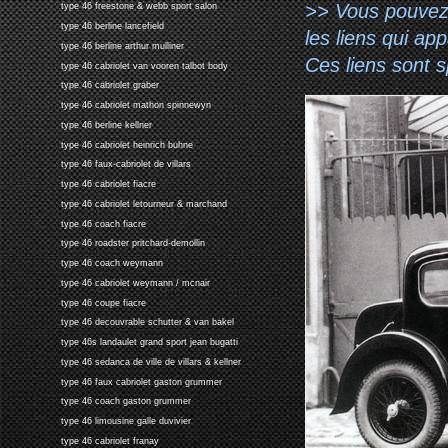
>> Vous pouvez a
type 46 freestone & webb sport salon
type 46 berline lancefield
les liens qui ap
type 46 berline arthur mulliner
Ces liens sont 
type 46 cabriolet van vooren talbot body
type 46 cabriolet graber
type 46 cabriolet mathon spinnewyn
type 46 berline kellner
type 46 cabriolet heinrich buhne
type 46 faux-cabriolet de villars
type 46 cabriolet fiacre
type 46 cabriolet letourneur & marchand
type 46 coach fiacre
type 46 roadster pritchard-demollin
type 46 coach weymann
type 46 cabriolet weymann / mcnair
type 46 coupe fiacre
type 46 decouvrable schutter & van bakel
type 46s landaulet grand sport jean bugatti
type 46 sedanca de ville de villars & kellner
type 46 faux cabriolet gaston grummer
type 46 coach gaston grummer
type 46 limousine galle duvivier
type 46 cabriolet franay