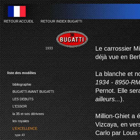
RETOUR ACCUEIL
-
RETOUR INDEX BUGATTI
Le carrossier Mi
1933
déjà vue en Berl
La blanche et no
liste des modèles
1934 - 8950-RM
bibliographie
Pernot. Elle se
BUGATTI AVANT BUGATTI
ailleurs...
).
LES DEBUTS
L'ESSOR
la 35 et ses dérivees
Million-Ghiet a
les royales
Vizcaya, en ver
L'EXCELLENCE
Carlo par Louis 
type 43