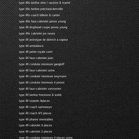
type 46s berline ottin / ravistre & martel
type 46s berline pritchard-demollin
type 46s coach billeter & cartier
type 46s faux-cabriolet james young
type 46 drophead coupe james young
type 46s cabriolet jos neuss
type 46 prototype de dietrich a vapeur
type 46 ambulance
type 46 petite royale varin
type 46 faux-cabriolet jean
type 46 conduite interieure gangloff
type 46 faux-cabriolet usine
type 46 conduite interieure weymann
type 46 conduite interieure 4 portes
type 46 faux-cabriolet vanvooren
type 46 berline freestone & webb
type 46 torpedo 4places
type 46 coach spinnewyn
type 46 coach 4/5 places
type 46 phares orientables
type 46 cabriolet 4 places
type 46 cabriolet 2 places
type 46 conduite interieure 4 places usine