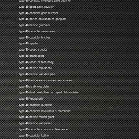
type 46 conduite interieure galle-duvivier
type 46 sport galle-duvivier
type 46 cabriolet galle-duvivier
type 46 portes coulissantes gangloff
type 46 berline grummer
type 46 cabriolet vanvooren
type 46 cabriolet brichet
type 46 spyder
type 46 coupe special
type 46 grand sport
type 46 roadster t43a body
type 46 berline repusseau
type 46 berline van den plas
type 46 berline sans montant van vooren
type 46s cabriolet oblin
type 46 dual cowl phaeton torpedo labourdette
type 46 "grand-prix"
type 46 cabriolet guettault
type 46 cabriolet letourneur & marchand
type 46 berline million-guiet
type 46 berline vanvooren
type 46 cabriolet concours d'elegance
type 46 cabriolet kellner