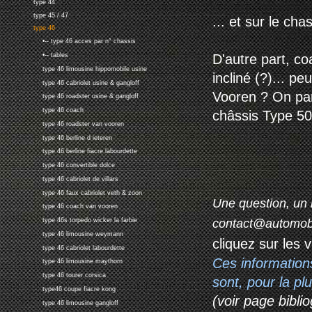
type 44
type 45 / 47
... et sur le cha
type 46
•-- type 46 acces par n° chassis
D'autre part, c
•-- tables
type 46 limousine hippomobile usine
incliné (?)... pe
type 46 cabriolet usine & gangloff
Vooren ? On par
type 46 roadster usine & gangloff
type 46 coach
châssis Type 50 
type 46 roadster van vooren
type 46 berline d ieteren
type 46 berline fiacre labourdette
type 46 convertible dolce
type 46 cabriolet de villars
type 46 faux cabriolet veth & zoon
Une question, un 
type 46 coach van vooren
contact@automob
type 46s torpedo wicker la farbie
type 46 limousine weymann
cliquez sur les 
type 46 cabriolet labourdette
Ces information
type 46 limousine maythorn
type 46 tourer corsica
sont, pour la p
type46 coupe fiacre kong
(voir page biblio
type 46 limousine gangloff