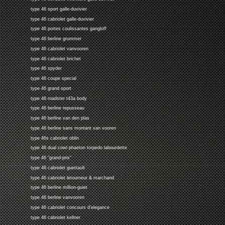
type 46 sport galle-duvivier
type 46 cabriolet galle-duvivier
type 46 portes coulissantes gangloff
type 46 berline grummer
type 46 cabriolet vanvooren
type 46 cabriolet brichet
type 46 spyder
type 46 coupe special
type 46 grand sport
type 46 roadster t43a body
type 46 berline repusseau
type 46 berline van den plas
type 46 berline sans montant van vooren
type 46s cabriolet oblin
type 46 dual cowl phaeton torpedo labourdette
type 46 "grand-prix"
type 46 cabriolet guettault
type 46 cabriolet letourneur & marchand
type 46 berline million-guiet
type 46 berline vanvooren
type 46 cabriolet concours d'elegance
type 46 cabriolet kellner