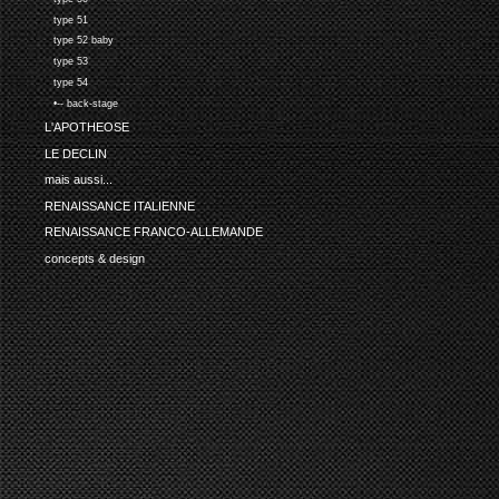
type 51
type 52 baby
type 53
type 54
•-- back-stage
L'APOTHEOSE
LE DECLIN
mais aussi...
RENAISSANCE ITALIENNE
RENAISSANCE FRANCO-ALLEMANDE
concepts & design