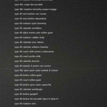
type 46s coupe decouvrable
type 46s roadster bonnefoy prepa k.baggs
type 46 semi-berline van vooren
type 46 semi-berline labourdette
type 46 roadster sport bonnefoy
type 46 cabriolet montilliers
type 46 rallye monte-carlo million guiet
type 46 roadster cadillac body
type 46 cabriolet max roberts
type 46 cabriolet williams bransby
type 46 coach uhlik portes coulissantes
type 46 coach profile uhlik
type 46 cabriolet duvivier
type 46 torpedo 4 portes van vooren
type 46s open sport salon reinbolt & christe
type 46 berline million-guiet
type 46 coach million-guiet
type 46 berline sport salon saoutchik
type 46 cabriolet weinberger
type 46 berline gangloff
type 46 berline decouvrable figoni & falaschi
type 46 roadster ottin