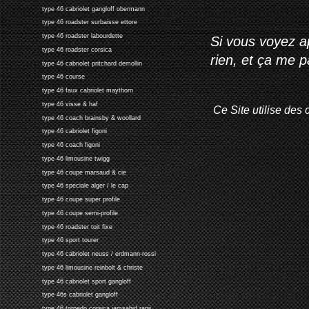
type 46 cabriolet gangloff obermann
type 46 roadster surbaisse ettore
type 46 roadster labourdette
Si vous voyez ap
type 46 roadster corsica
rien, et ça me 
type 46 cabriolet pritchard demollin
type 46 course
type 46 faux cabriolet maythorn
type 46 visse & haf
Ce Site utilise des 
type 46 coach brainsby & woollard
type 46 cabriolet figoni
type 46 coach figoni
type 46 limousine twigg
type 46 coupe marsaud & cie
type 46 speciale alger / le cap
type 46 coupe super profile
type 46 coupe semi-profile
type 46 roadster toit fixe
type 46 sport tourer
type 46 cabriolet neuss / erdmann-rossi
type 46 limousine reinbolt & christe
type 46 cabriolet sport gangloff
type 46s cabriolet gangloff
type 46 torpedo corsica jamsahid ranji