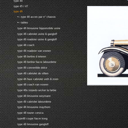
type 44
type 45 / 47
type 46
•-- type 46 acces par n° chassis
•-- tables
type 46 limousine hippomobile usine
type 46 cabriolet usine & gangloff
type 46 roadster usine & gangloff
type 46 coach
type 46 roadster van vooren
type 46 berline d ieteren
type 46 berline fiacre labourdette
type 46 convertible dolce
type 46 cabriolet de villars
type 46 faux cabriolet veth & zoon
type 46 coach van vooren
type 46s torpedo wicker la farbie
type 46 limousine weymann
type 46 cabriolet labourdette
type 46 limousine maythorn
type 46 tourer corsica
type46 coupe fiacre kong
type 46 limousine gangloff