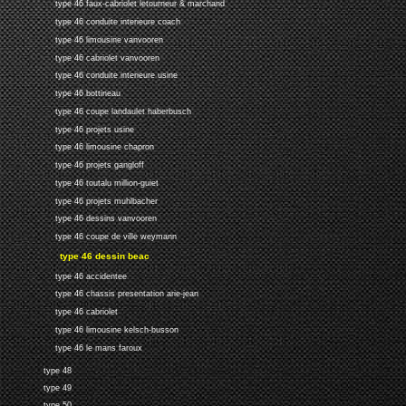
type 46 faux-cabriolet letourneur & marchand
type 46 conduite interieure coach
type 46 limousine vanvooren
type 46 cabriolet vanvooren
type 46 conduite interieure usine
type 46 bottineau
type 46 coupe landaulet haberbusch
type 46 projets usine
type 46 limousine chapron
type 46 projets gangloff
type 46 toutalu million-guiet
type 46 projets muhlbacher
type 46 dessins vanvooren
type 46 coupe de ville weymann
type 46 dessin beac
type 46 accidentee
type 46 chassis presentation arie-jean
type 46 cabriolet
type 46 limousine kelsch-busson
type 46 le mans faroux
type 48
type 49
type 50