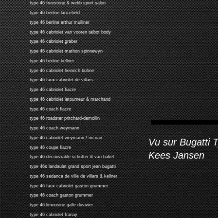
type 46 freestone & webb sport salon
type 46 berline lancefield
type 46 berline arthur mulliner
type 46 cabriolet van vooren talbot body
type 46 cabriolet graber
type 46 cabriolet mathon spinnewyn
type 46 berline kellner
type 46 cabriolet heinrich buhne
type 46 faux-cabriolet de villars
type 46 cabriolet fiacre
type 46 cabriolet letourneur & marchand
type 46 coach fiacre
type 46 roadster pritchard-demollin
type 46 coach weymann
type 46 cabriolet weymann / mcnair
Vu sur Bugatti 
type 46 coupe fiacre
Kees Jansen
type 46 decouvrable schutter & van bakel
type 46s landaulet grand sport jean bugatti
type 46 sedanca de ville de villars & kellner
type 46 faux cabriolet gaston grummer
type 46 coach gaston grummer
type 46 limousine galle duvivier
type 46 cabriolet franay