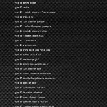
type 46 berline binder
type 46 berline
type 46 conduite interieure 2 portes usine
type 46 chassis nu
type 46 faux cabriolet gangloff
type 46 coach million-guiet gazogene
type 46 conduite interieure felber
type 46 roadster special hata
type 46 coach kellner
type 46 s supermarine
type 46 grand-sport liege-rome-liege
type 46 berline visse & haf
type 46 roadster gangloff
type 46 berline decouvrable glaser
type 46 faux cabriolet galle
type 46 berline decouvrable d'ieteren
type 46 semi-berline pillarless vanvooren
type 46 cabriolet sala
type 46 sport berline castagna
type 46 limousine belvalette
type 46 faux-cabriolet chapron
type 46 cabriolet figoni & falaschi
type 46 conduite interieure galle-duvivier