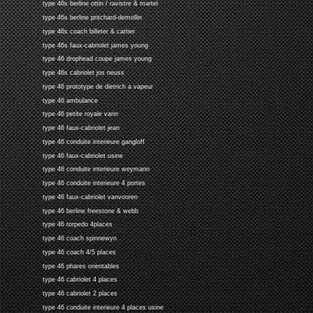
type 46s berline ottin / ravistre & martel
type 46s berline pritchard-demollin
type 46s coach billeter & cartier
type 46s faux-cabriolet james young
type 46 drophead coupe james young
type 46s cabriolet jos neuss
type 46 prototype de dietrich a vapeur
type 46 ambulance
type 46 petite royale varin
type 46 faux-cabriolet jean
type 46 conduite interieure gangloff
type 46 faux-cabriolet usine
type 46 conduite interieure weymann
type 46 conduite interieure 4 portes
type 46 faux-cabriolet vanvooren
type 46 berline freestone & webb
type 46 torpedo 4places
type 46 coach spinnewyn
type 46 coach 4/5 places
type 46 phares orientables
type 46 cabriolet 4 places
type 46 cabriolet 2 places
type 46 conduite interieure 4 places usine