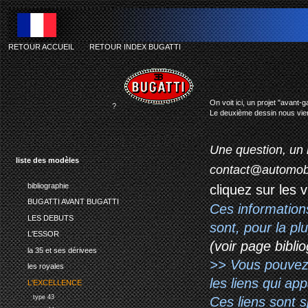
RETOUR ACCUEIL
-
RETOUR INDEX BUGATTI
On voit ici, un projet "avant-
?
Le deuxième dessin nous vien
Une question, un 
liste des modèles
contact@automob
bibliographie
cliquez sur les 
BUGATTI AVANT BUGATTI
Ces information
LES DEBUTS
sont, pour la p
L'ESSOR
(voir page biblio
la 35 et ses dérivees
>> Vous pouvez a
les royales
les liens qui ap
L'EXCELLENCE
type 43
Ces liens sont 