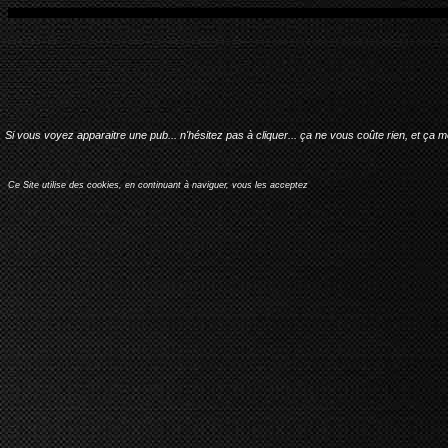
Si vous voyez apparaitre une pub... n'hésitez pas à cliquer... ça ne vous coûte rien, et ça 
Ce Site utilise des cookies, en continuant à naviguer, vous les acceptez