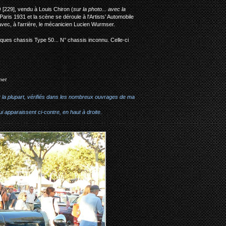
)
[229], vendu à Louis Chiron (
sur la photo... avec la
ris 1931 et la scène se déroule à l'Artists’ Automobile
ec, à l'arrière, le mécanicien Lucien Wurmser.
uelques chassis Type 50... N° chassis inconnu. Celle-ci
net
r la plupart, vérifiés dans les nombreux ouvrages de ma
i apparaissent ci-contre, en haut à droite.