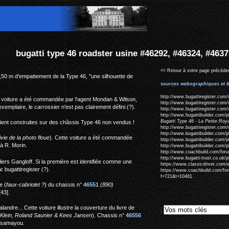
sine #46292, #46324, #46373
<< Retour à votre page précéden
,50 m d'empattement de la Type 46, "une silhouette de
sources webographiques et b
http://www.bugattiregister.com
e voiture a été commandée par l'agent Mondan & Wilson,
http://www.bugattiregister.com/
xemplaire, le carrossier n'est pas clairement défini (?).
http://www.bugattiregister.com/
http://www.bugattibuilder.com/
Bugatti Type 46 - La Petite Ro
taient construites sur des châssis Type 46 non vendus !
http://www.bugattiregister.com/
http://www.bugattibuilder.com/
vie de la photo floue
). Cette voiture a été commandée
http://www.bugattibuilder.com/
 à R. Morin.
http://www.bugattibuilder.com
http://www.coachbuild.com/for
http://www.bugatti-trust.co.uk/
iers Gangloff. Si la première est identifiée comme une
https://www.classicdriver.com/en
 bugattiregister (?).
https://www.coachbuild.com/fo
f=721&t=10481
e (
faux-cabriolet ?
) du chassis n°
46551
(890)
43].
ndre... Cette voiture illustre la couverture du livre de
:
Klein, Roland Saunier & Kees Jansen
). Chassis n°
46556
asamayou.