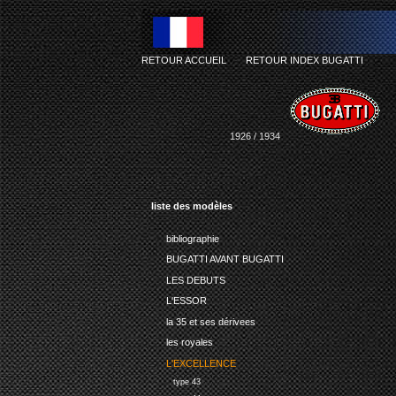
RETOUR ACCUEIL
-
RETOUR INDEX BUGATTI
1926 / 1934
liste des modèles
bibliographie
BUGATTI AVANT BUGATTI
LES DEBUTS
L'ESSOR
la 35 et ses dérivees
les royales
L'EXCELLENCE
type 43