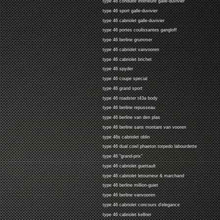
type 46 conduite interieure galle-duvivier
type 46 sport galle-duvivier
type 46 cabriolet galle-duvivier
type 46 portes coulissantes gangloff
type 46 berline grummer
type 46 cabriolet vanvooren
type 46 cabriolet brichet
type 46 spyder
type 46 coupe special
type 46 grand sport
type 46 roadster t43a body
type 46 berline repusseau
type 46 berline van den plas
type 46 berline sans montant van vooren
type 46s cabriolet oblin
type 46 dual cowl phaeton torpedo labourdette
type 46 "grand-prix"
type 46 cabriolet guettault
type 46 cabriolet letourneur & marchand
type 46 berline million-guiet
type 46 berline vanvooren
type 46 cabriolet concours d'elegance
type 46 cabriolet kellner