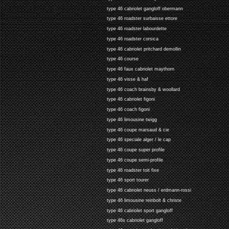
type 46 cabriolet gangloff obermann
type 46 roadster surbaisse ettore
type 46 roadster labourdette
type 46 roadster corsica
type 46 cabriolet pritchard demollin
type 46 course
type 46 faux cabriolet maythorn
type 46 visse & haf
type 46 coach brainsby & woollard
type 46 cabriolet figoni
type 46 coach figoni
type 46 limousine twigg
type 46 coupe marsaud & cie
type 46 speciale alger / le cap
type 46 coupe super profile
type 46 coupe semi-profile
type 46 roadster toit fixe
type 46 sport tourer
type 46 cabriolet neuss / erdmann-rossi
type 46 limousine reinbolt & christe
type 46 cabriolet sport gangloff
type 46s cabriolet gangloff