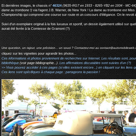
Et dernières images, le chassis n°
46324
(9635-RG7 en 1933 - 8265-YB2 en 1934 - MC-64
dame au trombone !)
via l'agent J.B. Warner, de New York ! La dame au trombone est Miss Pa
Championship qui comprend une course sur route et un concours d'élégance. On le revoit av
Suivi d'un exemplaire original à la fois luxueux et sportif, un dessin également utilisé sur q
aurait été livrée à la Comtesse de Gramont (?)
Une question, un rajout, une précision... un souci ? Contactez-moi au
contact@automobileweb.
cliquez sur les vignettes pour agrandir les photos...
Ces informations et photos proviennent de recherches sur Internet. Les résultats sont, pou
bibliothèque
(voir page bibliographie...)
. Les affirmations discutables sont suivies d'un (?)
>> Vous pouvez accéder à ces pages (si elles existent encore...) en cliquant sur les liens qu
Ces liens sont spécifiques à chaque page : partageons la passion !