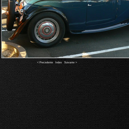
Image 14 of 45
< Precedente
|
Index
|
Suivante >