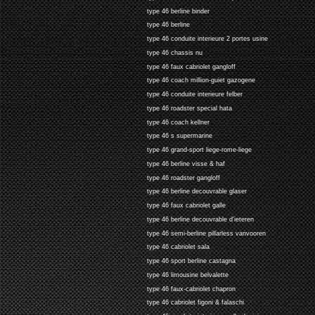
type 46 berline binder
type 46 berline
type 46 conduite interieure 2 portes usine
type 46 chassis nu
type 46 faux cabriolet gangloff
type 46 coach million-guiet gazogene
type 46 conduite interieure felber
type 46 roadster special hata
type 46 coach kellner
type 46 s supermarine
type 46 grand-sport liege-rome-liege
type 46 berline visse & haf
type 46 roadster gangloff
type 46 berline decouvrable glaser
type 46 faux cabriolet galle
type 46 berline decouvrable d'ieteren
type 46 semi-berline pillarless vanvooren
type 46 cabriolet sala
type 46 sport berline castagna
type 46 limousine belvalette
type 46 faux-cabriolet chapron
type 46 cabriolet figoni & falaschi