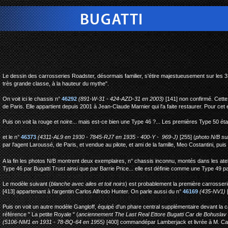
bugatti type 46 roadster u
Le dessin des carrosseries Roadster, désormais familier, s'étire majestueusement sur les 3
très grande classe, à la hauteur du mythe".
On voit ici le chassis n°
46292
(891-W-31 - 424-AZD-31 en 2003)
[141] non confirmé. Cett
de Paris. Elle appartient depuis 2001 à Jean-Claude Marnier qui l'a faite restaurer. Pour cet e
Puis on voit la rouge et noire... mais est-ce bien une Type 46 ?... Les premières Type 50 é
et le n°
46373
(4311-AL9 en 1930 - 7845-RJ7 en 1935 - 400-Y - 969-J)
[255] (
photo N/B sui
par l'agent Laroussé, de Paris, et vendue au pilote, et ami de la famille, Meo Costantini, puis
A la fin les photos N/B montrent deux exemplaires, n° chassis inconnu, montés dans les atel
Type 46 par Bugatti Trust ainsi que par Barrie Price... elle est définie comme une Type 49 par
Le modèle suivant (
blanche avec ailes et toit noirs
) est probablement la première carrosseri
[413] appartenant à l'argentin Carlos Alfredo Hunter. On parle aussi du n°
46169
(435-NV1)
[
Puis on voit un autre modèle Gangloff, équipé d'un phare central supplémentaire devant la cala
référence " La petite Royale " (
anciennement The Last Real Ettore Bugatti Car
de Bohuslav 
(5106-NM1 en 1931 - 78-BQ-64 en 1955)
[400] commandépar Lamberjack et livrée à M. C