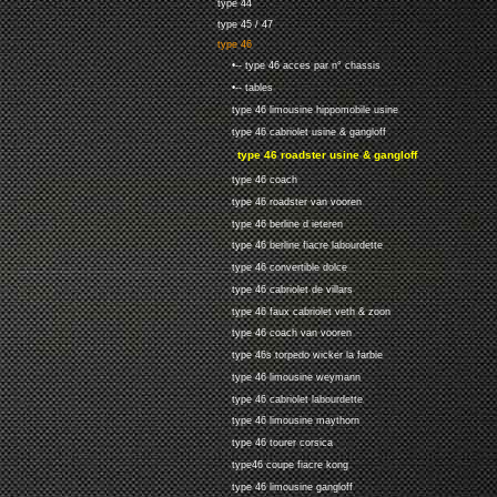
type 44
type 45 / 47
type 46
•-- type 46 acces par n° chassis
•-- tables
type 46 limousine hippomobile usine
type 46 cabriolet usine & gangloff
type 46 roadster usine & gangloff
type 46 coach
type 46 roadster van vooren
type 46 berline d ieteren
type 46 berline fiacre labourdette
type 46 convertible dolce
type 46 cabriolet de villars
type 46 faux cabriolet veth & zoon
type 46 coach van vooren
type 46s torpedo wicker la farbie
type 46 limousine weymann
type 46 cabriolet labourdette
type 46 limousine maythorn
type 46 tourer corsica
type46 coupe fiacre kong
type 46 limousine gangloff