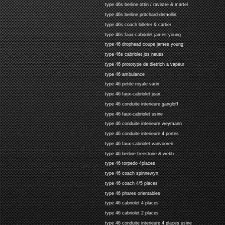
type 46s berline ottin / ravistre & martel
type 46s berline pritchard-demollin
type 46s coach billeter & cartier
type 46s faux-cabriolet james young
type 46 drophead coupe james young
type 46s cabriolet jos neuss
type 46 prototype de dietrich a vapeur
type 46 ambulance
type 46 petite royale varin
type 46 faux-cabriolet jean
type 46 conduite interieure gangloff
type 46 faux-cabriolet usine
type 46 conduite interieure weymann
type 46 conduite interieure 4 portes
type 46 faux-cabriolet vanvooren
type 46 berline freestone & webb
type 46 torpedo 4places
type 46 coach spinnewyn
type 46 coach 4/5 places
type 46 phares orientables
type 46 cabriolet 4 places
type 46 cabriolet 2 places
type 46 conduite interieure 4 places usine