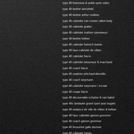
type 46 freestone & webb sport salon
type 46 berline lancefield
type 46 berline arthur mulliner
type 46 cabriolet van vooren talbot body
type 46 cabriolet graber
type 46 cabriolet mathon spinnewyn
type 46 berline kellner
type 46 cabriolet heinrich buhne
type 46 faux-cabriolet de villars
type 46 cabriolet fiacre
type 46 cabriolet letourneur & marchand
type 46 coach fiacre
type 46 roadster pritchard-demollin
type 46 coach weymann
type 46 cabriolet weymann / mcnair
type 46 coupe fiacre
type 46 decouvrable schutter & van bakel
type 46s landaulet grand sport jean bugatti
type 46 sedanca de ville de villars & kellner
type 46 faux cabriolet gaston grummer
type 46 coach gaston grummer
type 46 limousine galle duvivier
type 46 cabriolet franay