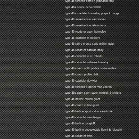
type 46 torpedo corsica jamsahid ranji
type 46s coupe decouvrable
type 46s roadster bonnefoy prepa k.baggs
type 46 semi-berline van vooren
type 46 semi-berline labourdette
type 46 roadster sport bonnefoy
type 46 cabriolet montilliers
type 46 rallye monte-carlo million guiet
type 46 roadster cadillac body
type 46 cabriolet max roberts
type 46 cabriolet williams bransby
type 46 coach uhlik portes coulissantes
type 46 coach profile uhlik
type 46 cabriolet duvivier
type 46 torpedo 4 portes van vooren
type 46s open sport salon reinbolt & christe
type 46 berline million-guiet
type 46 coach million-guiet
type 46 berline sport salon saoutchik
type 46 cabriolet weinberger
type 46 berline gangloff
type 46 berline decouvrable figoni & falaschi
type 46 roadster ottin