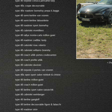
type 46 torpedo corsica jamsahid ranji
type 46s coupe decouvrable
type 46s roadster bonnefoy prepa k.baggs
type 46 semi-berline van vooren
type 46 semi-berline labourdette
type 46 roadster sport bonnefoy
type 46 cabriolet montilliers
type 46 rallye monte-carlo million guiet
type 46 roadster cadillac body
type 46 cabriolet max roberts
type 46 cabriolet williams bransby
type 46 coach uhlik portes coulissantes
type 46 coach profile uhlik
< Pr
type 46 cabriolet duvivier
type 46 torpedo 4 portes van vooren
type 46s open sport salon reinbolt & christe
type 46 berline million-guiet
type 46 coach million-guiet
type 46 berline sport salon saoutchik
type 46 cabriolet weinberger
type 46 berline gangloff
type 46 berline decouvrable figoni & falaschi
type 46 roadster ottin