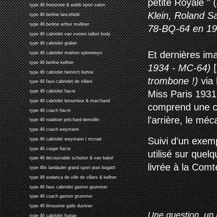
petite Royale " (
type 46 freestone & webb sport salon
Klein, Roland S
type 46 berline lancefield
type 46 berline arthur mulliner
78-BQ-64 en 19
type 46 cabriolet van vooren talbot body
type 46 cabriolet graber
Et dernières im
type 46 cabriolet mathon spinnewyn
type 46 berline kellner
1934 - MC-64)
[
type 46 cabriolet heinrich buhne
trombone !)
via
type 46 faux-cabriolet de villars
Miss Paris 1931 
type 46 cabriolet fiacre
type 46 cabriolet letourneur & marchand
comprend une co
type 46 coach fiacre
l'arrière, le mé
type 46 roadster pritchard-demollin
type 46 coach weymann
Suivi d'un exemp
type 46 cabriolet weymann / mcnair
type 46 coupe fiacre
utilisé sur quel
type 46 decouvrable schutter & van bakel
livrée à la Com
type 46s landaulet grand sport jean bugatti
type 46 sedanca de ville de villars & kellner
type 46 faux cabriolet gaston grummer
type 46 coach gaston grummer
type 46 limousine galle duvivier
Une question, un 
type 46 cabriolet franay