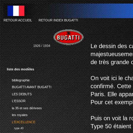
RETOUR ACCUEIL
-
RETOUR INDEX BUGATTI
bu
Le dessin des ca
1926 / 1934
majestueusement
de très grande 
liste des modèles
On voit ici le c
bibliographie
confirmé. Cette
BUGATTI AVANT BUGATTI
Paris. Elle appa
LES DEBUTS
Pour cet exempla
L'ESSOR
la 35 et ses dérivees
les royales
Puis on voit la 
L'EXCELLENCE
Type 50 étaient
type 43