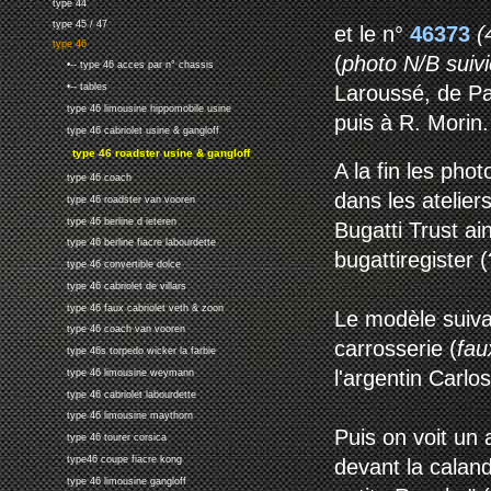
type 44
type 45 / 47
et le n°
46373
(
type 46
(
photo N/B suivi
•-- type 46 acces par n° chassis
Laroussé, de Par
•-- tables
type 46 limousine hippomobile usine
puis à R. Morin.
type 46 cabriolet usine & gangloff
type 46 roadster usine & gangloff
A la fin les ph
type 46 coach
dans les atelier
type 46 roadster van vooren
type 46 berline d ieteren
Bugatti Trust ai
type 46 berline fiacre labourdette
bugattiregister (
type 46 convertible dolce
type 46 cabriolet de villars
type 46 faux cabriolet veth & zoon
Le modèle suiva
type 46 coach van vooren
carrosserie (
fau
type 46s torpedo wicker la farbie
l'argentin Carlo
type 46 limousine weymann
type 46 cabriolet labourdette
type 46 limousine maythorn
Puis on voit un
type 46 tourer corsica
type46 coupe fiacre kong
devant la caland
type 46 limousine gangloff