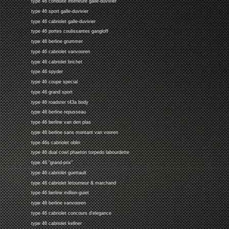
type 46 conduite interieure galle-duvivier
type 46 sport galle-duvivier
type 46 cabriolet galle-duvivier
type 46 portes coulissantes gangloff
type 46 berline grummer
type 46 cabriolet vanvooren
type 46 cabriolet brichet
type 46 spyder
type 46 coupe special
type 46 grand sport
type 46 roadster t43a body
type 46 berline repusseau
type 46 berline van den plas
type 46 berline sans montant van vooren
type 46s cabriolet oblin
type 46 dual cowl phaeton torpedo labourdette
type 46 "grand-prix"
type 46 cabriolet guettault
type 46 cabriolet letourneur & marchand
type 46 berline million-guiet
type 46 berline vanvooren
type 46 cabriolet concours d'elegance
type 46 cabriolet kellner