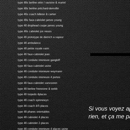
type 46s berline ottin / ravistre & martel
type 46s berline pritchard-demollin
type 46s coach billeter & cartier
type 46s faux-cabriolet james young
type 46 drophead coupe james young
type 46s cabriolet jos neuss
type 46 prototype de dietrich a vapeur
type 46 ambulance
type 46 petite royale varin
type 46 faux-cabriolet jean
type 46 conduite interieure gangloff
type 46 faux-cabriolet usine
type 46 conduite interieure weymann
type 46 conduite interieure 4 portes
type 46 faux-cabriolet vanvooren
type 46 berline freestone & webb
type 46 torpedo 4places
type 46 coach spinnewyn
type 46 coach 4/5 places
Si vous voyez ap
type 46 phares orientables
rien, et ça me 
type 46 cabriolet 4 places
type 46 cabriolet 2 places
type 46 conduite interieure 4 places usine