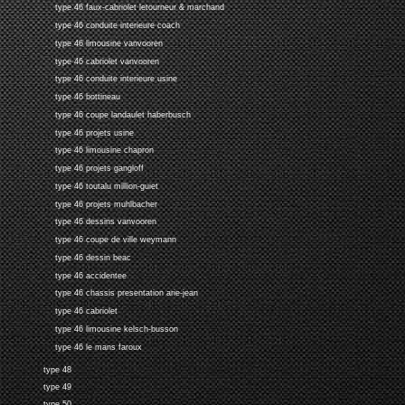
type 46 faux-cabriolet letourneur & marchand
type 46 conduite interieure coach
type 46 limousine vanvooren
type 46 cabriolet vanvooren
type 46 conduite interieure usine
type 46 bottineau
type 46 coupe landaulet haberbusch
type 46 projets usine
type 46 limousine chapron
type 46 projets gangloff
type 46 toutalu million-guiet
type 46 projets muhlbacher
type 46 dessins vanvooren
type 46 coupe de ville weymann
type 46 dessin beac
type 46 accidentee
type 46 chassis presentation arie-jean
type 46 cabriolet
type 46 limousine kelsch-busson
type 46 le mans faroux
type 48
type 49
type 50