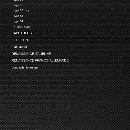
type 51
type 52 baby
type 53
type 54
•-- back-stage
L'APOTHEOSE
LE DECLIN
mais aussi...
RENAISSANCE ITALIENNE
RENAISSANCE FRANCO-ALLEMANDE
concepts & design