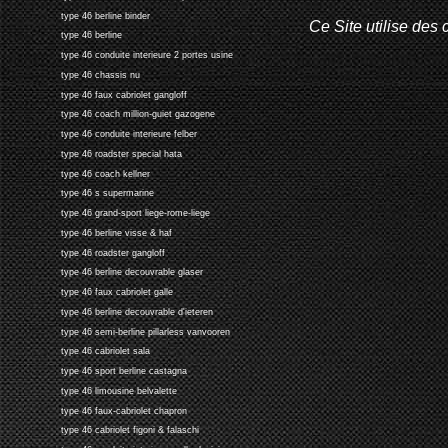
type 46 berline binder
Ce Site utilise des 
type 46 berline
type 46 conduite interieure 2 portes usine
type 46 chassis nu
type 46 faux cabriolet gangloff
type 46 coach million-guiet gazogene
type 46 conduite interieure felber
type 46 roadster special hata
type 46 coach kellner
type 46 s supermarine
type 46 grand-sport liege-rome-liege
type 46 berline visse & haf
type 46 roadster gangloff
type 46 berline decouvrable glaser
type 46 faux cabriolet galle
type 46 berline decouvrable d'ieteren
type 46 semi-berline pillarless vanvooren
type 46 cabriolet sala
type 46 sport berline castagna
type 46 limousine belvalette
type 46 faux-cabriolet chapron
type 46 cabriolet figoni & falaschi