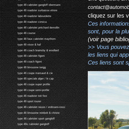
type 46 cabriolet gangloff obermann
contact@automob
type 46 roadster surbaisse ettore
cliquez sur les 
type 46 roadster labourdette
Ces information
type 46 roadster corsica
type 46 cabriolet pritchard demollin
sont, pour la p
type 46 course
(voir page biblio
type 46 faux cabriolet maythorn
type 46 visse & haf
>> Vous pouvez a
type 46 coach brainsby & woollard
les liens qui ap
type 46 cabriolet figoni
Ces liens sont 
type 46 coach figoni
type 46 limousine twigg
type 46 coupe marsaud & cie
type 46 speciale alger / le cap
type 46 coupe super profile
type 46 coupe semi-profile
type 46 roadster toit fixe
type 46 sport tourer
type 46 cabriolet neuss / erdmann-rossi
type 46 limousine reinbolt & christe
type 46 cabriolet sport gangloff
type 46s cabriolet gangloff