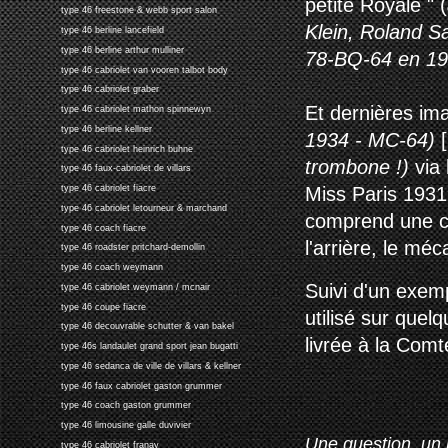
petite Royale " (
type 46 freestone & webb sport salon
Klein, Roland S
type 46 berline lancefield
type 46 berline arthur mulliner
78-BQ-64 en 19
type 46 cabriolet van vooren talbot body
type 46 cabriolet graber
Et dernières im
type 46 cabriolet mathon spinnewyn
type 46 berline kellner
1934 - MC-64)
[
type 46 cabriolet heinrich buhne
trombone !)
via
type 46 faux-cabriolet de villars
Miss Paris 1931 
type 46 cabriolet fiacre
type 46 cabriolet letourneur & marchand
comprend une co
type 46 coach fiacre
l'arrière, le mé
type 46 roadster pritchard-demollin
type 46 coach weymann
Suivi d'un exemp
type 46 cabriolet weymann / mcnair
type 46 coupe fiacre
utilisé sur quel
type 46 decouvrable schutter & van bakel
livrée à la Com
type 46s landaulet grand sport jean bugatti
type 46 sedanca de ville de villars & kellner
type 46 faux cabriolet gaston grummer
type 46 coach gaston grummer
type 46 limousine galle duvivier
Une question, un 
type 46 cabriolet franay