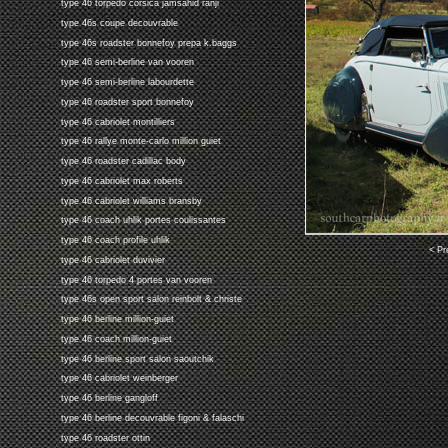
type 46 torpedo corsica jamsahid ranji
type 46s coupe decouvrable
type 46s roadster bonnefoy prepa k.baggs
type 46 semi-berline van vooren
type 46 semi-berline labourdette
type 46 roadster sport bonnefoy
type 46 cabriolet montilliers
type 46 rallye monte-carlo million guiet
type 46 roadster cadillac body
type 46 cabriolet max roberts
type 46 cabriolet williams bransby
type 46 coach uhlik portes coulissantes
type 46 coach profile uhlik
< Pr
type 46 cabriolet duvivier
type 46 torpedo 4 portes van vooren
type 46s open sport salon reinbolt & christe
type 46 berline million-guiet
type 46 coach million-guiet
type 46 berline sport salon saoutchik
type 46 cabriolet weinberger
type 46 berline gangloff
type 46 berline decouvrable figoni & falaschi
type 46 roadster ottin