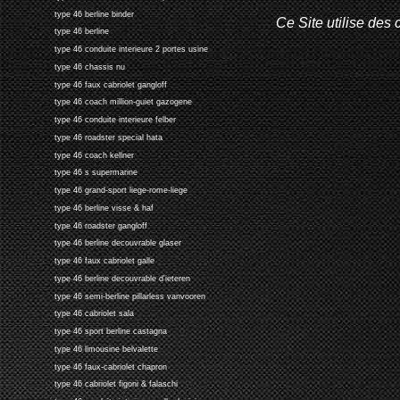
type 46 berline binder
Ce Site utilise des 
type 46 berline
type 46 conduite interieure 2 portes usine
type 46 chassis nu
type 46 faux cabriolet gangloff
type 46 coach million-guiet gazogene
type 46 conduite interieure felber
type 46 roadster special hata
type 46 coach kellner
type 46 s supermarine
type 46 grand-sport liege-rome-liege
type 46 berline visse & haf
type 46 roadster gangloff
type 46 berline decouvrable glaser
type 46 faux cabriolet galle
type 46 berline decouvrable d'ieteren
type 46 semi-berline pillarless vanvooren
type 46 cabriolet sala
type 46 sport berline castagna
type 46 limousine belvalette
type 46 faux-cabriolet chapron
type 46 cabriolet figoni & falaschi