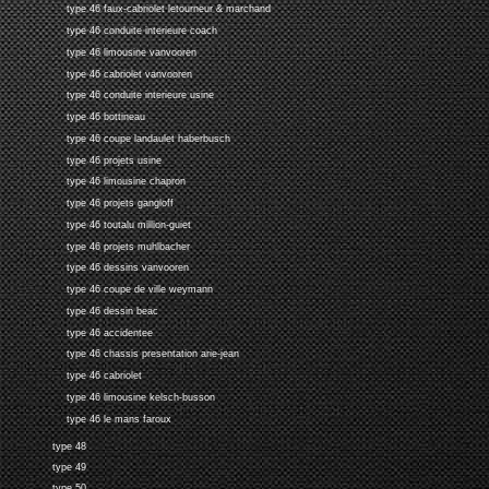
type 46 faux-cabriolet letourneur & marchand
type 46 conduite interieure coach
type 46 limousine vanvooren
type 46 cabriolet vanvooren
type 46 conduite interieure usine
type 46 bottineau
type 46 coupe landaulet haberbusch
type 46 projets usine
type 46 limousine chapron
type 46 projets gangloff
type 46 toutalu million-guiet
type 46 projets muhlbacher
type 46 dessins vanvooren
type 46 coupe de ville weymann
type 46 dessin beac
type 46 accidentee
type 46 chassis presentation arie-jean
type 46 cabriolet
type 46 limousine kelsch-busson
type 46 le mans faroux
type 48
type 49
type 50