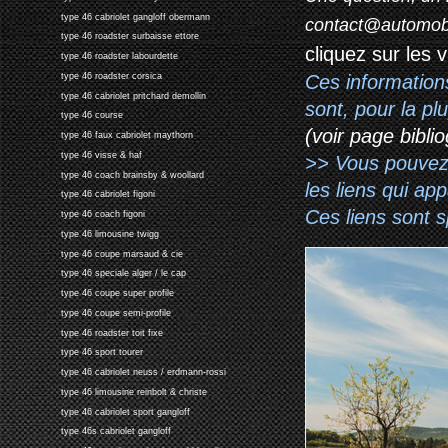
type 46 cabriolet gangloff obermann
contact@automob
type 46 roadster surbaisse ettore
cliquez sur les 
type 46 roadster labourdette
Ces information
type 46 roadster corsica
type 46 cabriolet pritchard demollin
sont, pour la p
type 46 course
(voir page biblio
type 46 faux cabriolet maythorn
type 46 visse & haf
>> Vous pouvez a
type 46 coach brainsby & woollard
les liens qui ap
type 46 cabriolet figoni
Ces liens sont 
type 46 coach figoni
type 46 limousine twigg
type 46 coupe marsaud & cie
type 46 speciale alger / le cap
type 46 coupe super profile
type 46 coupe semi-profile
type 46 roadster toit fixe
type 46 sport tourer
type 46 cabriolet neuss / erdmann-rossi
type 46 limousine reinbolt & christe
type 46 cabriolet sport gangloff
type 46s cabriolet gangloff