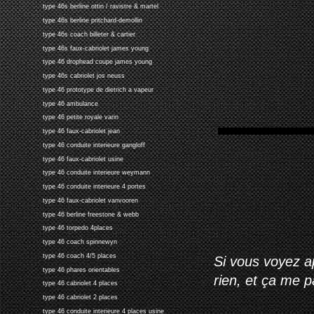
type 46s berline ottin / ravistre & martel
type 46s berline pritchard-demollin
type 46s coach billeter & cartier
type 46s faux-cabriolet james young
type 46 drophead coupe james young
type 46s cabriolet jos neuss
type 46 prototype de dietrich a vapeur
type 46 ambulance
type 46 petite royale varin
type 46 faux-cabriolet jean
type 46 conduite interieure gangloff
type 46 faux-cabriolet usine
type 46 conduite interieure weymann
type 46 conduite interieure 4 portes
type 46 faux-cabriolet vanvooren
type 46 berline freestone & webb
type 46 torpedo 4places
type 46 coach spinnewyn
type 46 coach 4/5 places
Si vous voyez ap
type 46 phares orientables
rien, et ça me 
type 46 cabriolet 4 places
type 46 cabriolet 2 places
type 46 conduite interieure 4 places usine