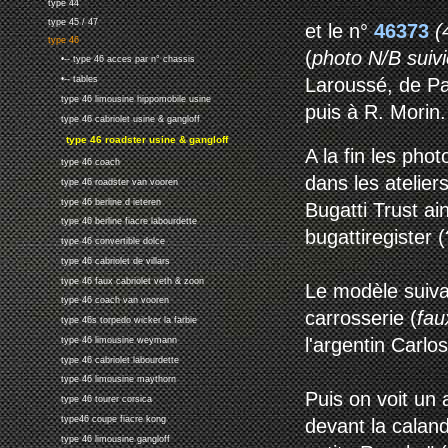
type 44
type 45 / 47
et le n°
46373
(
type 46
(
photo N/B suivi
•-- type 46 acces par n° chassis
Laroussé, de Par
•-- tables
type 46 limousine hippomobile usine
puis à R. Morin.
type 46 cabriolet usine & gangloff
type 46 roadster usine & gangloff
A la fin les ph
type 46 coach
dans les atelier
type 46 roadster van vooren
type 46 berline d ieteren
Bugatti Trust ai
type 46 berline fiacre labourdette
bugattiregister (
type 46 convertible dolce
type 46 cabriolet de villars
type 46 faux cabriolet veth & zoon
Le modèle suiva
type 46 coach van vooren
carrosserie (
fau
type 46s torpedo wicker la farbie
l'argentin Carlo
type 46 limousine weymann
type 46 cabriolet labourdette
type 46 limousine maythorn
Puis on voit un
type 46 tourer corsica
type46 coupe fiacre kong
devant la caland
type 46 limousine gangloff