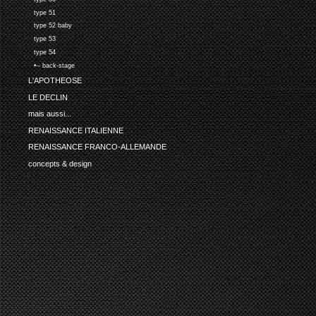
type 51
type 52 baby
type 53
type 54
•-- back-stage
L'APOTHEOSE
LE DECLIN
mais aussi...
RENAISSANCE ITALIENNE
RENAISSANCE FRANCO-ALLEMANDE
concepts & design