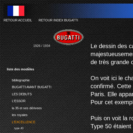
RETOUR ACCUEIL
-
RETOUR INDEX BUGATTI
Le dessin des ca
1926 / 1934
majestueusement
de très grande 
liste des modèles
On voit ici le c
bibliographie
confirmé. Cette
BUGATTI AVANT BUGATTI
Paris. Elle appa
LES DEBUTS
Pour cet exempla
L'ESSOR
la 35 et ses dérivees
les royales
Puis on voit la 
L'EXCELLENCE
Type 50 étaient
type 43