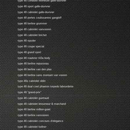
type 46 conduite interieure galle-duvivier
type 46 sport galle-duvivier
type 46 cabriolet galle-duvivier
type 46 portes coulissantes gangloff
type 46 berline grummer
type 46 cabriolet vanvooren
type 46 cabriolet brichet
type 46 spyder
type 46 coupe special
type 46 grand sport
type 46 roadster t43a body
type 46 berline repusseau
type 46 berline van den plas
type 46 berline sans montant van vooren
type 46s cabriolet oblin
type 46 dual cowl phaeton torpedo labourdette
type 46 "grand-prix"
type 46 cabriolet guettault
type 46 cabriolet letourneur & marchand
type 46 berline million-guiet
type 46 berline vanvooren
type 46 cabriolet concours d'elegance
type 46 cabriolet kellner