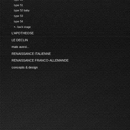
type 51
type 52 baby
type 53
type 54
•-- back-stage
L'APOTHEOSE
LE DECLIN
mais aussi...
RENAISSANCE ITALIENNE
RENAISSANCE FRANCO-ALLEMANDE
concepts & design