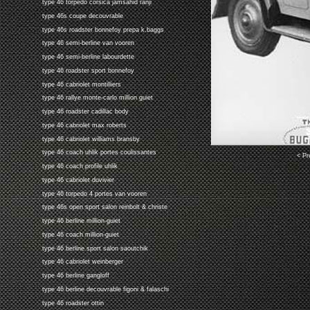
type 46 torpedo corsica jamsahid ranji
type 46s coupe decouvrable
type 46s roadster bonnefoy prepa k.baggs
type 46 semi-berline van vooren
type 46 semi-berline labourdette
type 46 roadster sport bonnefoy
type 46 cabriolet montilliers
type 46 rallye monte-carlo million guiet
type 46 roadster cadillac body
type 46 cabriolet max roberts
type 46 cabriolet williams bransby
type 46 coach uhlik portes coulissantes
< Pr
type 46 coach profile uhlik
type 46 cabriolet duvivier
type 46 torpedo 4 portes van vooren
type 46s open sport salon reinbolt & christe
type 46 berline million-guiet
type 46 coach million-guiet
type 46 berline sport salon saoutchik
type 46 cabriolet weinberger
type 46 berline gangloff
type 46 berline decouvrable figoni & falaschi
type 46 roadster ottin