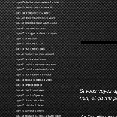
type 46s berline ottin / ravistre & martel
type 46s berline pritchard-demollin
type 46s coach billeter & cartier
type 46s faux-cabriolet james young
type 46 drophead coupe james young
type 46s cabriolet jos neuss
type 46 prototype de dietrich a vapeur
type 46 ambulance
type 46 petite royale varin
type 46 faux-cabriolet jean
type 46 conduite interieure gangloff
type 46 faux-cabriolet usine
type 46 conduite interieure weymann
type 46 conduite interieure 4 portes
type 46 faux-cabriolet vanvooren
type 46 berline freestone & webb
type 46 torpedo 4places
Si vous voyez ap
type 46 coach spinnewyn
type 46 coach 4/5 places
rien, et ça me 
type 46 phares orientables
type 46 cabriolet 4 places
type 46 cabriolet 2 places
Ce Site utilise des 
type 46 conduite interieure 4 places usine