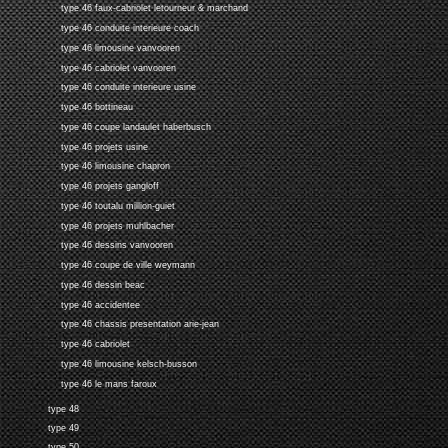
type 46 faux-cabriolet letourneur & marchand
type 46 conduite interieure coach
type 46 limousine vanvooren
type 46 cabriolet vanvooren
type 46 conduite interieure usine
type 46 bottineau
type 46 coupe landaulet haberbusch
type 46 projets usine
type 46 limousine chapron
type 46 projets gangloff
type 46 toutalu million-guiet
type 46 projets muhlbacher
type 46 dessins vanvooren
type 46 coupe de ville weymann
type 46 dessin beac
type 46 accidentee
type 46 chassis presentation arie-jean
type 46 cabriolet
type 46 limousine kelsch-busson
type 46 le mans faroux
type 48
type 49
type 50