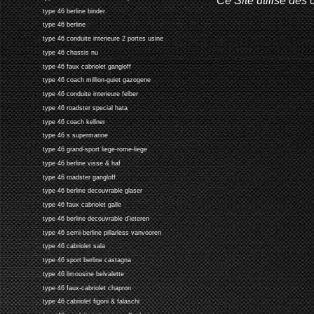
type 46 berline binder
type 46 berline
type 46 conduite interieure 2 portes usine
type 46 chassis nu
type 46 faux cabriolet gangloff
type 46 coach million-guiet gazogene
type 46 conduite interieure felber
type 46 roadster special hata
type 46 coach kellner
type 46 s supermarine
type 46 grand-sport liege-rome-liege
type 46 berline visse & haf
type 46 roadster gangloff
type 46 berline decouvrable glaser
type 46 faux cabriolet galle
type 46 berline decouvrable d'ieteren
type 46 semi-berline pillarless vanvooren
type 46 cabriolet sala
type 46 sport berline castagna
type 46 limousine belvalette
type 46 faux-cabriolet chapron
type 46 cabriolet figoni & falaschi