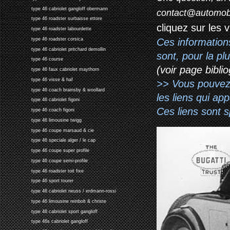
type 46 cabriolet gangloff obermann
contact@automob
type 46 roadster surbaisse ettore
cliquez sur les 
type 46 roadster labourdette
Ces information
type 46 roadster corsica
type 46 cabriolet pritchard demollin
sont, pour la p
type 46 course
(voir page biblio
type 46 faux cabriolet maythorn
type 46 visse & haf
>> Vous pouvez a
type 46 coach brainsby & woollard
les liens qui ap
type 46 cabriolet figoni
Ces liens sont 
type 46 coach figoni
type 46 limousine twigg
type 46 coupe marsaud & cie
type 46 speciale alger / le cap
type 46 coupe super profile
type 46 coupe semi-profile
type 46 roadster toit fixe
type 46 sport tourer
type 46 cabriolet neuss / erdmann-rossi
type 46 limousine reinbolt & christe
type 46 cabriolet sport gangloff
type 46s cabriolet gangloff