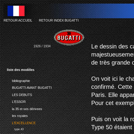
RETOUR ACCUEIL
-
RETOUR INDEX BUGATTI
bu
Le dessin des ca
1926 / 1934
majestueusement
de très grande 
liste des modèles
On voit ici le c
bibliographie
confirmé. Cette
BUGATTI AVANT BUGATTI
Paris. Elle appa
LES DEBUTS
Pour cet exempla
L'ESSOR
la 35 et ses dérivees
les royales
Puis on voit la 
L'EXCELLENCE
Type 50 étaient
type 43