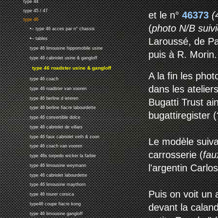
type 44
type 45 / 47
et le n°
46373
(
type 46
(
photo N/B suivi
•-- type 46 acces par n° chassis
Laroussé, de Par
•-- tables
type 46 limousine hippomobile usine
puis à R. Morin.
type 46 cabriolet usine & gangloff
type 46 roadster usine & gangloff
A la fin les ph
type 46 coach
dans les atelier
type 46 roadster van vooren
type 46 berline d ieteren
Bugatti Trust ai
type 46 berline fiacre labourdette
bugattiregister (
type 46 convertible dolce
type 46 cabriolet de villars
type 46 faux cabriolet veth & zoon
Le modèle suiva
type 46 coach van vooren
carrosserie (
fau
type 46s torpedo wicker la farbie
l'argentin Carlo
type 46 limousine weymann
type 46 cabriolet labourdette
type 46 limousine maythorn
Puis on voit un
type 46 tourer corsica
type46 coupe fiacre kong
devant la caland
type 46 limousine gangloff