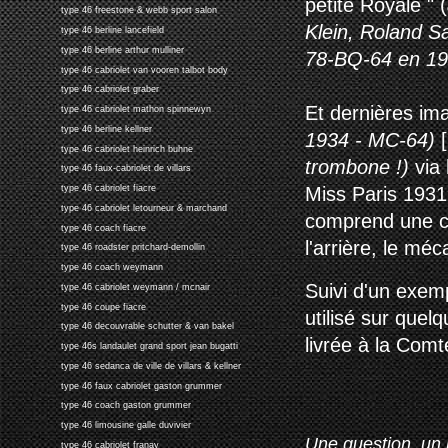
petite Royale " (
type 46 freestone & webb sport salon
Klein, Roland S
type 46 berline lancefield
type 46 berline arthur mulliner
78-BQ-64 en 19
type 46 cabriolet van vooren talbot body
type 46 cabriolet graber
Et dernières im
type 46 cabriolet mathon spinnewyn
type 46 berline kellner
1934 - MC-64)
[
type 46 cabriolet heinrich buhne
trombone !)
via
type 46 faux-cabriolet de villars
Miss Paris 1931 
type 46 cabriolet fiacre
type 46 cabriolet letourneur & marchand
comprend une co
type 46 coach fiacre
l'arrière, le mé
type 46 roadster pritchard-demollin
type 46 coach weymann
Suivi d'un exemp
type 46 cabriolet weymann / mcnair
type 46 coupe fiacre
utilisé sur quel
type 46 decouvrable schutter & van bakel
livrée à la Com
type 46s landaulet grand sport jean bugatti
type 46 sedanca de ville de villars & kellner
type 46 faux cabriolet gaston grummer
type 46 coach gaston grummer
type 46 limousine galle duvivier
Une question, un 
type 46 cabriolet franay