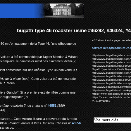
ter usine #46292, #46324, #46373
<< Retour à votre page précéden
,50 m d'empattement de la Type 46, "une silhouette de
sources webographiques et b
http://www.bugattiregister.com
e voiture a été commandée par l'agent Mondan & Wilson,
http://www.bugattiregister.com/
xemplaire, le carrossier n'est pas clairement défini (?).
http://www.bugattiregister.com/
http://www.bugattibuilder.com/
Bugatti Type 46 - La Petite Ro
taient construites sur des châssis Type 46 non vendus !
http://www.bugattiregister.com/
http://www.bugattibuilder.com/
vie de la photo floue
). Cette voiture a été commandée
http://www.bugattibuilder.com/
 à R. Morin.
http://www.bugattibuilder.com
http://www.coachbuild.com/for
http://www.bugatti-trust.co.uk/
iers Gangloff. Si la première est identifiée comme une
https://www.classicdriver.com/en
 bugattiregister (?).
https://www.coachbuild.com/fo
f=721&t=10481
e (
faux-cabriolet ?
) du chassis n°
46551
(890)
43].
ndre... Cette voiture illustre la couverture du livre de
:
Klein, Roland Saunier & Kees Jansen
). Chassis n°
46556
asamayou.