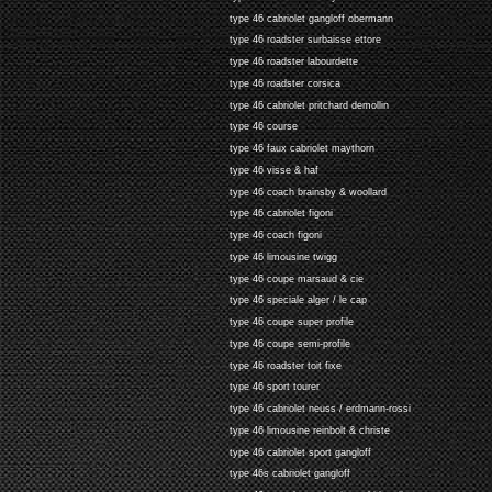
type 46 cabriolet gangloff obermann
type 46 roadster surbaisse ettore
type 46 roadster labourdette
type 46 roadster corsica
type 46 cabriolet pritchard demollin
type 46 course
type 46 faux cabriolet maythorn
type 46 visse & haf
type 46 coach brainsby & woollard
type 46 cabriolet figoni
type 46 coach figoni
type 46 limousine twigg
type 46 coupe marsaud & cie
type 46 speciale alger / le cap
type 46 coupe super profile
type 46 coupe semi-profile
type 46 roadster toit fixe
type 46 sport tourer
type 46 cabriolet neuss / erdmann-rossi
type 46 limousine reinbolt & christe
type 46 cabriolet sport gangloff
type 46s cabriolet gangloff