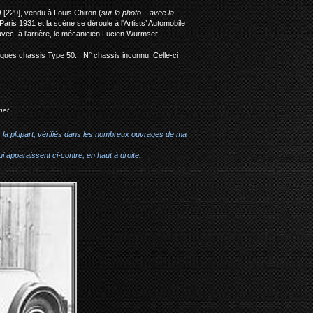
)
[229], vendu à Louis Chiron (
sur la photo... avec la
ris 1931 et la scène se déroule à l'Artists’ Automobile
ec, à l'arrière, le mécanicien Lucien Wurmser.
uelques chassis Type 50... N° chassis inconnu. Celle-ci
net
r la plupart, vérifiés dans les nombreux ouvrages de ma
i apparaissent ci-contre, en haut à droite.