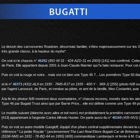
bugatti type 46 roads
Le dessin des carrosseries Roadster, désormais familier, s'étire majestueusement sur les 3
très grande classe, à la hauteur du mythe".
On voit ici le chassis n°
46292
(891-W-31 - 424-AZD-31 en 2003)
[141] non confirmé. Cett
de Paris. Elle appartient depuis 2001 à Jean-Claude Marnier qui l'a faite restaurer. Pour cet e
Puis on voit la rouge et noire... mais est-ce bien une Type 46 ?... Les premières Type 50 é
et le n°
46373
(4311-AL9 en 1930 - 7845-RJ7 en 1935 - 400-Y - 969-J)
[255] (
photo N/B sui
par l'agent Laroussé, de Paris, et vendue au pilote, et ami de la famille, Meo Costantini, puis
A la fin les photos N/B montrent deux exemplaires, n° chassis inconnu, montés dans les atel
Type 46 par Bugatti Trust ainsi que par Barrie Price... elle est définie comme une Type 49 par
Le modèle suivant (
blanche avec ailes et toit noirs
) est probablement la première carrosseri
[413] appartenant à l'argentin Carlos Alfredo Hunter. On parle aussi du n°
46169
(435-NV1)
[
Puis on voit un autre modèle Gangloff, équipé d'un phare central supplémentaire devant la cala
référence " La petite Royale " (
anciennement The Last Real Ettore Bugatti Car
de Bohuslav 
(5106-NM1 en 1931 - 78-BQ-64 en 1955)
[400] commandépar Lamberjack et livrée à M. C