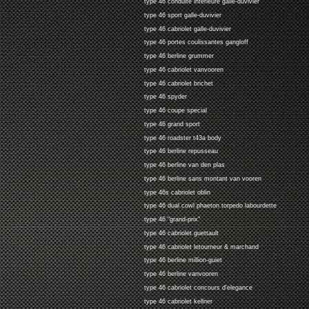
type 46 conduite interieure galle-duvivier
type 46 sport galle-duvivier
type 46 cabriolet galle-duvivier
type 46 portes coulissantes gangloff
type 46 berline grummer
type 46 cabriolet vanvooren
type 46 cabriolet brichet
type 46 spyder
type 46 coupe special
type 46 grand sport
type 46 roadster t43a body
type 46 berline repusseau
type 46 berline van den plas
type 46 berline sans montant van vooren
type 46s cabriolet oblin
type 46 dual cowl phaeton torpedo labourdette
type 46 "grand-prix"
type 46 cabriolet guettault
type 46 cabriolet letourneur & marchand
type 46 berline million-guiet
type 46 berline vanvooren
type 46 cabriolet concours d'elegance
type 46 cabriolet kellner