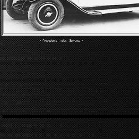
Image 35 of 45
< Precedente
|
Index
|
Suivante >