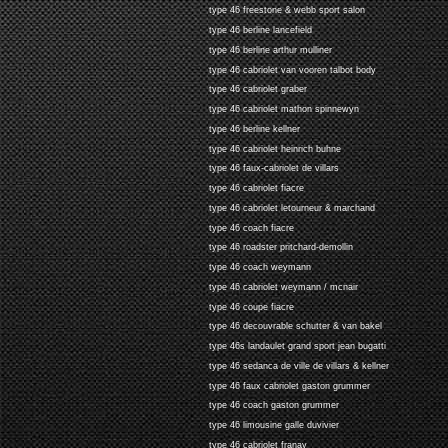
type 46 freestone & webb sport salon
type 46 berline lancefield
type 46 berline arthur mulliner
type 46 cabriolet van vooren talbot body
type 46 cabriolet graber
type 46 cabriolet mathon spinnewyn
type 46 berline kellner
type 46 cabriolet heinrich buhne
type 46 faux-cabriolet de villars
type 46 cabriolet fiacre
type 46 cabriolet letourneur & marchand
type 46 coach fiacre
type 46 roadster pritchard-demollin
type 46 coach weymann
type 46 cabriolet weymann / mcnair
type 46 coupe fiacre
type 46 decouvrable schutter & van bakel
type 46s landaulet grand sport jean bugatti
type 46 sedanca de ville de villars & kellner
type 46 faux cabriolet gaston grummer
type 46 coach gaston grummer
type 46 limousine galle duvivier
type 46 cabriolet franay