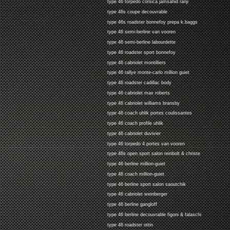
type 46 torpedo corsica jamsahid ranji
type 46s coupe decouvrable
type 46s roadster bonnefoy prepa k.baggs
type 46 semi-berline van vooren
type 46 semi-berline labourdette
type 46 roadster sport bonnefoy
type 46 cabriolet montilliers
type 46 rallye monte-carlo million guiet
type 46 roadster cadillac body
type 46 cabriolet max roberts
type 46 cabriolet williams bransby
type 46 coach uhlik portes coulissantes
type 46 coach profile uhlik
type 46 cabriolet duvivier
type 46 torpedo 4 portes van vooren
type 46s open sport salon reinbolt & christe
type 46 berline million-guiet
type 46 coach million-guiet
type 46 berline sport salon saoutchik
type 46 cabriolet weinberger
type 46 berline gangloff
type 46 berline decouvrable figoni & falaschi
type 46 roadster ottin