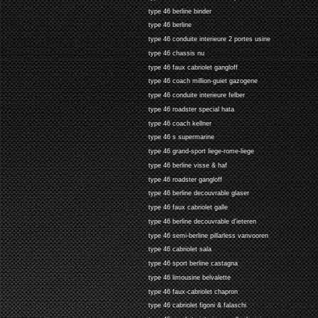
type 46 berline binder
type 46 berline
type 46 conduite interieure 2 portes usine
type 46 chassis nu
type 46 faux cabriolet gangloff
type 46 coach million-guiet gazogene
type 46 conduite interieure felber
type 46 roadster special hata
type 46 coach kellner
type 46 s supermarine
type 46 grand-sport liege-rome-liege
type 46 berline visse & haf
type 46 roadster gangloff
type 46 berline decouvrable glaser
type 46 faux cabriolet galle
type 46 berline decouvrable d'ieteren
type 46 semi-berline pillarless vanvooren
type 46 cabriolet sala
type 46 sport berline castagna
type 46 limousine belvalette
type 46 faux-cabriolet chapron
type 46 cabriolet figoni & falaschi