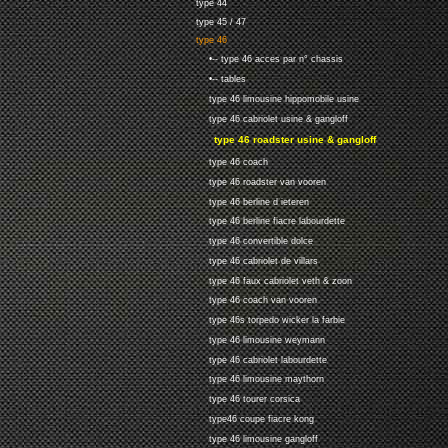
type 44
type 45 / 47
type 46
•-- type 46 acces par n° chassis
•-- tables
type 46 limousine hippomobile usine
type 46 cabriolet usine & gangloff
type 46 roadster usine & gangloff
type 46 coach
type 46 roadster van vooren
type 46 berline d ieteren
type 46 berline fiacre labourdette
type 46 convertible dolce
type 46 cabriolet de villars
type 46 faux cabriolet veth & zoon
type 46 coach van vooren
type 46s torpedo wicker la farbie
type 46 limousine weymann
type 46 cabriolet labourdette
type 46 limousine maythorn
type 46 tourer corsica
type46 coupe fiacre kong
type 46 limousine gangloff