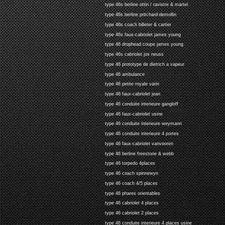
type 46s berline ottin / ravistre & martel
type 46s berline pritchard-demollin
type 46s coach billeter & cartier
type 46s faux-cabriolet james young
type 46 drophead coupe james young
type 46s cabriolet jos neuss
type 46 prototype de dietrich a vapeur
type 46 ambulance
type 46 petite royale varin
type 46 faux-cabriolet jean
type 46 conduite interieure gangloff
type 46 faux-cabriolet usine
type 46 conduite interieure weymann
type 46 conduite interieure 4 portes
type 46 faux-cabriolet vanvooren
type 46 berline freestone & webb
type 46 torpedo 4places
type 46 coach spinnewyn
type 46 coach 4/5 places
type 46 phares orientables
type 46 cabriolet 4 places
type 46 cabriolet 2 places
type 46 conduite interieure 4 places usine