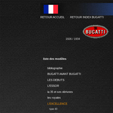
RETOUR ACCUEIL
-
RETOUR INDEX BUGATTI
1926 / 1934
liste des modèles
bibliographie
BUGATTI AVANT BUGATTI
LES DEBUTS
L'ESSOR
la 35 et ses dérivees
les royales
L'EXCELLENCE
type 43