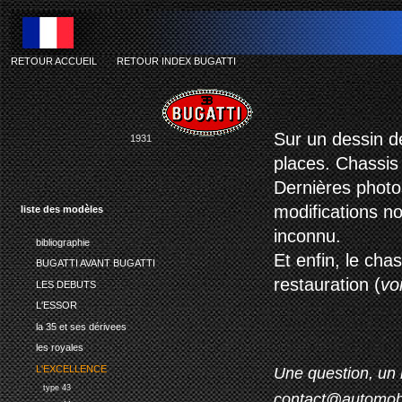
RETOUR ACCUEIL
-
RETOUR INDEX BUGATTI
Sur un dessin d
1931
places. Chassis
Dernières photo
modifications no
liste des modèles
inconnu.
bibliographie
Et enfin, le cha
BUGATTI AVANT BUGATTI
restauration (
voi
LES DEBUTS
L'ESSOR
la 35 et ses dérivees
les royales
L'EXCELLENCE
Une question, un 
type 43
contact@automob