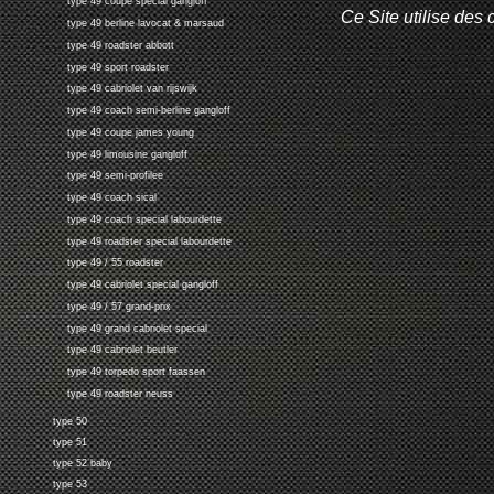
type 49 coupe special gangloff
Ce Site utilise des 
type 49 berline lavocat & marsaud
type 49 roadster abbott
type 49 sport roadster
type 49 cabriolet van rijswijk
type 49 coach semi-berline gangloff
type 49 coupe james young
type 49 limousine gangloff
type 49 semi-profilee
type 49 coach sical
type 49 coach special labourdette
type 49 roadster special labourdette
type 49 / 55 roadster
type 49 cabriolet special gangloff
type 49 / 57 grand-prix
type 49 grand cabriolet special
type 49 cabriolet beutler
type 49 torpedo sport faassen
type 49 roadster neuss
type 50
type 51
type 52 baby
type 53