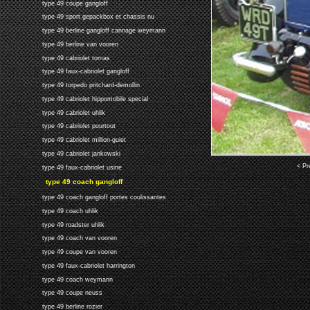
type 49 coupe gangloff
type 49 sport gepackbox et chassis nu
type 49 berline gangloff cannage weymann
type 49 berline van vooren
type 49 cabriolet tomas
type 49 faux-cabriolet gangloff
type 49 torpedo pritchard-demollin
type 49 cabriolet hippomobile special
type 49 cabriolet uhlik
type 49 cabriolet pourtout
type 49 cabriolet million-guiet
type 49 cabriolet jankowski
< Pr
type 49 faux-cabriolet usine
type 49 coach gangloff
type 49 coach gangloff portes coulissantes
type 49 coach uhlik
type 49 roadster uhlik
type 49 coach van vooren
type 49 coupe van vooren
type 49 faux-cabriolet harrington
type 49 coach weymann
type 49 coupe neuss
type 49 berline rozier