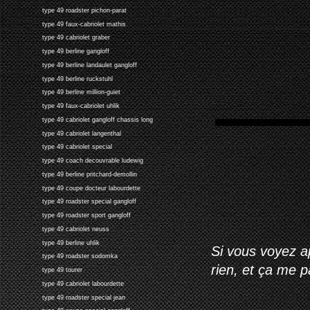
type 49 roadster pichon-parat
type 49 faux-cabriolet mathis
type 49 cabriolet graber
type 49 berline gangloff
type 49 berline landaulet gangloff
type 49 berline ruckstuhl
type 49 berline million-guiet
type 49 faux-cabriolet uhlik
type 49 cabriolet gangloff chassis long
type 49 cabriolet langenthal
type 49 cabriolet special
type 49 coach decouvrable ludewig
type 49 berline pritchard-demollin
type 49 coupe docteur labourdette
type 49 roadster special gangloff
type 49 roadster sport gangloff
type 49 cabriolet neuss
type 49 berline uhlik
Si vous voyez ap
type 49 roadster sodomka
rien, et ça me 
type 49 tourer
type 49 cabriolet labourdette
type 49 roadster special jean