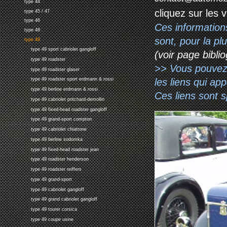
type 44
cliquez sur les 
type 45 / 47
type 46
Ces information
type 48
sont, pour la p
type 49
type 49 sport cabriolet gangloff
(voir page biblio
type 49 roadster
>> Vous pouvez a
type 49 roadster glaser
les liens qui ap
type 49 roadster sport erdmann & rossi
type 49 berline erdmann & rossi
Ces liens sont 
type 49 cabriolet pritchard-demollin
type 49 fixed-head roadster gangloff
type 49 grand-sport compton
type 49 cabriolet chiattone
type 49 berline sodomka
type 49 fixed-head roadster jean
type 49 roadster henderson
type 49 roadster reiffers
type 49 grand-sport
type 49 cabriolet gangloff
type 49 grand cabriolet gangloff
type 49 tourer corsica
type 49 coupe usine