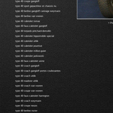
type 49 coupe gangloff
type 49 sport gepackbox et chassis nu
type 49 berline gangloff cannage weymann
type 49 berline van vooren
type 49 cabriolet tomas
< Pr
type 49 faux-cabriolet gangloff
type 49 torpedo pritchard-demollin
type 49 cabriolet hippomobile special
type 49 cabriolet uhlik
type 49 cabriolet pourtout
type 49 cabriolet million-guiet
type 49 cabriolet jankowski
type 49 faux-cabriolet usine
type 49 coach gangloff
type 49 coach gangloff portes coulissantes
type 49 coach uhlik
type 49 roadster uhlik
type 49 coach van vooren
type 49 coupe van vooren
type 49 faux-cabriolet harrington
type 49 coach weymann
type 49 coupe neuss
type 49 berline rozier