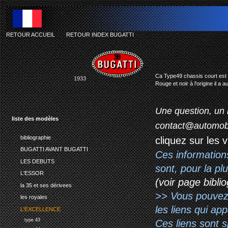
RETOUR ACCUEIL
-
RETOUR INDEX BUGATTI
Ca Type49 chassis court est t
1933
Rouge et noir à l'origine il a
Une question, un 
liste des modèles
contact@automob
bibliographie
cliquez sur les 
BUGATTI AVANT BUGATTI
Ces information
LES DEBUTS
sont, pour la p
L'ESSOR
(voir page biblio
la 35 et ses dérivees
>> Vous pouvez a
les royales
les liens qui ap
L'EXCELLENCE
type 43
Ces liens sont 