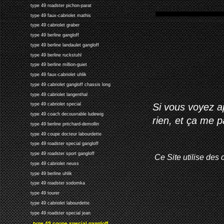
type 49 roadster pichon-parat
type 49 faux-cabriolet mathis
type 49 cabriolet graber
type 49 berline gangloff
type 49 berline landaulet gangloff
type 49 berline ruckstuhl
type 49 berline million-guiet
type 49 faux-cabriolet uhlik
type 49 cabriolet gangloff chassis long
type 49 cabriolet langenthal
Si vous voyez ap
type 49 cabriolet special
type 49 coach decouvrable ludewig
rien, et ça me 
type 49 berline pritchard-demollin
type 49 coupe docteur labourdette
type 49 roadster special gangloff
type 49 roadster sport gangloff
Ce Site utilise des 
type 49 cabriolet neuss
type 49 berline uhlik
type 49 roadster sodomka
type 49 tourer
type 49 cabriolet labourdette
type 49 roadster special jean
type 49 coupe special gangloff