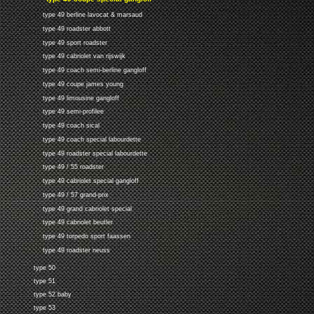
type 49 berline lavocat & marsaud
type 49 roadster abbott
type 49 sport roadster
type 49 cabriolet van rijswijk
type 49 coach semi-berline gangloff
type 49 coupe james young
type 49 limousine gangloff
type 49 semi-profilee
type 49 coach sical
type 49 coach special labourdette
type 49 roadster special labourdette
type 49 / 55 roadster
type 49 cabriolet special gangloff
type 49 / 57 grand-prix
type 49 grand cabriolet special
type 49 cabriolet beutler
type 49 torpedo sport faassen
type 49 roadster neuss
type 50
type 51
type 52 baby
type 53