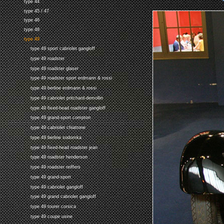
type 44
type 45 / 47
type 46
type 48
type 49
type 49 sport cabriolet gangloff
type 49 roadster
type 49 roadster glaser
type 49 roadster sport erdmann & rossi
type 49 berline erdmann & rossi
type 49 cabriolet pritchard-demollin
type 49 fixed-head roadster gangloff
type 49 grand-sport compton
type 49 cabriolet chiattone
type 49 berline sodomka
type 49 fixed-head roadster jean
type 49 roadster henderson
type 49 roadster reiffers
type 49 grand-sport
type 49 cabriolet gangloff
type 49 grand cabriolet gangloff
type 49 tourer corsica
type 49 coupe usine