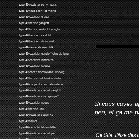
type 49 roadster pichon-parat
type 49 faux-cabriolet mathis
type 49 cabriolet graber
type 49 berline gangloff
type 49 berline landaulet gangloff
type 49 berline ruckstuhl
type 49 berline million-guiet
type 49 faux-cabriolet uhlik
type 49 cabriolet gangloff chassis long
type 49 cabriolet langenthal
type 49 cabriolet special
type 49 coach decouvrable ludewig
type 49 berline pritchard-demollin
type 49 coupe docteur labourdette
type 49 roadster special gangloff
type 49 roadster sport gangloff
Si vous voyez ap
type 49 cabriolet neuss
type 49 berline uhlik
rien, et ça me 
type 49 roadster sodomka
type 49 tourer
type 49 cabriolet labourdette
type 49 roadster special jean
Ce Site utilise des 