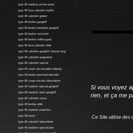
type 49 roadster pichon-parat
type 49 faux-cabriolet mathis
type 49 cabriolet graber
type 49 berline gangloff
type 49 berline landaulet gangloff
type 49 berline ruckstuhl
type 49 berline million-guiet
type 49 faux-cabriolet uhlik
type 49 cabriolet gangloff chassis long
type 49 cabriolet langenthal
type 49 cabriolet special
type 49 coach decouvrable ludewig
type 49 berline pritchard-demollin
type 49 coupe docteur labourdette
Si vous voyez ap
type 49 roadster special gangloff
type 49 roadster sport gangloff
rien, et ça me 
type 49 cabriolet neuss
type 49 berline uhlik
type 49 roadster sodomka
Ce Site utilise des 
type 49 tourer
type 49 cabriolet labourdette
type 49 roadster special jean