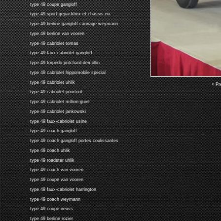
type 49 coupe gangloff
type 49 sport gepackbox et chassis nu
type 49 berline gangloff cannage weymann
type 49 berline van vooren
type 49 cabriolet tomas
type 49 faux-cabriolet gangloff
type 49 torpedo pritchard-demollin
type 49 cabriolet hippomobile special
type 49 cabriolet uhlik
< Pr
type 49 cabriolet pourtout
type 49 cabriolet million-guiet
type 49 cabriolet jankowski
type 49 faux-cabriolet usine
type 49 coach gangloff
type 49 coach gangloff portes coulissantes
type 49 coach uhlik
type 49 roadster uhlik
type 49 coach van vooren
type 49 coupe van vooren
type 49 faux-cabriolet harrington
type 49 coach weymann
type 49 coupe neuss
type 49 berline rozier