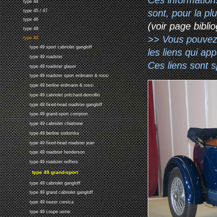
type 44
sont, pour la p
type 45 / 47
type 46
(voir page biblio
type 48
>> Vous pouvez a
type 49
type 49 sport cabriolet gangloff
les liens qui ap
type 49 roadster
Ces liens sont 
type 49 roadster glaser
type 49 roadster sport erdmann & rossi
type 49 berline erdmann & rossi
type 49 cabriolet pritchard-demollin
type 49 fixed-head roadster gangloff
type 49 grand-sport compton
type 49 cabriolet chiattone
type 49 berline sodomka
type 49 fixed-head roadster jean
type 49 roadster henderson
type 49 roadster reiffers
type 49 grand-sport
type 49 cabriolet gangloff
type 49 grand cabriolet gangloff
type 49 tourer corsica
type 49 coupe usine