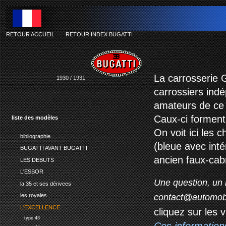
RETOUR ACCUEIL
-
RETOUR INDEX BUGATTI
La carrosserie 
1930 / 1931
carrossiers ind
amateurs de ce
Caux-ci forment 
liste des modèles
On voit ici les 
bibliographie
(bleue avec inté
BUGATTI AVANT BUGATTI
ancien faux-cabr
LES DEBUTS
L'ESSOR
Une question, un 
la 35 et ses dérivees
contact@automob
les royales
L'EXCELLENCE
cliquez sur les 
type 43
Ces information