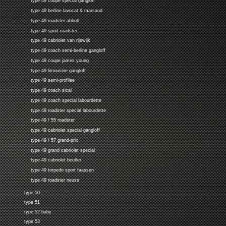
type 49 coupe special gangloff
type 49 berline lavocat & marsaud
type 49 roadster abbott
type 49 sport roadster
type 49 cabriolet van rijswijk
type 49 coach semi-berline gangloff
type 49 coupe james young
type 49 limousine gangloff
type 49 semi-profilee
type 49 coach sical
type 49 coach special labourdette
type 49 roadster special labourdette
type 49 / 55 roadster
type 49 cabriolet special gangloff
type 49 / 57 grand-prix
type 49 grand cabriolet special
type 49 cabriolet beutler
type 49 torpedo sport faassen
type 49 roadster neuss
type 50
type 51
type 52 baby
type 53