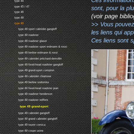
type 44
sont, pour la p
type 45 / 47
type 46
(voir page biblio
type 48
>> Vous pouvez a
type 49
type 49 sport cabriolet gangloff
les liens qui ap
type 49 roadster
Ces liens sont 
type 49 roadster glaser
type 49 roadster sport erdmann & rossi
type 49 berline erdmann & rossi
type 49 cabriolet pritchard-demollin
type 49 fixed-head roadster gangloff
type 49 grand-sport compton
type 49 cabriolet chiattone
type 49 berline sodomka
type 49 fixed-head roadster jean
type 49 roadster henderson
type 49 roadster reiffers
type 49 grand-sport
type 49 cabriolet gangloff
type 49 grand cabriolet gangloff
type 49 tourer corsica
type 49 coupe usine