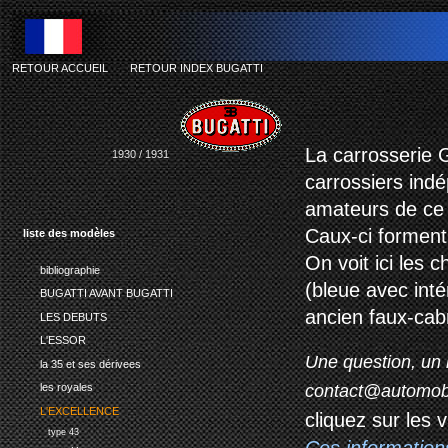
RETOUR ACCUEIL
-
RETOUR INDEX BUGATTI
La carrosserie 
1930 / 1931
carrossiers ind
amateurs de ce
Caux-ci forment 
liste des modèles
On voit ici les 
bibliographie
(bleue avec inté
BUGATTI AVANT BUGATTI
ancien faux-cabr
LES DEBUTS
L'ESSOR
Une question, un 
la 35 et ses dérivees
contact@automob
les royales
L'EXCELLENCE
cliquez sur les 
type 43
Ces information