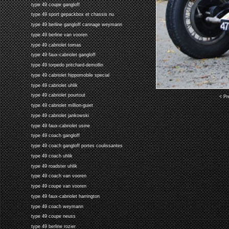
type 49 coupe gangloff
type 49 sport gepackbox et chassis nu
type 49 berline gangloff cannage weymann
type 49 berline van vooren
type 49 cabriolet tomas
type 49 faux-cabriolet gangloff
type 49 torpedo pritchard-demollin
type 49 cabriolet hippomobile special
type 49 cabriolet uhlik
type 49 cabriolet pourtout
< Pr
type 49 cabriolet million-guiet
type 49 cabriolet jankowski
type 49 faux-cabriolet usine
type 49 coach gangloff
type 49 coach gangloff portes coulissantes
type 49 coach uhlik
type 49 roadster uhlik
type 49 coach van vooren
type 49 coupe van vooren
type 49 faux-cabriolet harrington
type 49 coach weymann
type 49 coupe neuss
type 49 berline rozier