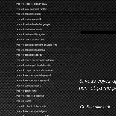
type 49 roadster pichon-parat
type 49 faux-cabriolet mathis
type 49 cabriolet graber
type 49 berline gangloff
type 49 berline landaulet gangloff
type 49 berline ruckstuhl
type 49 berline million-guiet
type 49 faux-cabriolet uhlik
type 49 cabriolet gangloff chassis long
type 49 cabriolet langenthal
type 49 cabriolet special
type 49 coach decouvrable ludewig
type 49 berline pritchard-demollin
type 49 coupe docteur labourdette
type 49 roadster special gangloff
Si vous voyez ap
type 49 roadster sport gangloff
type 49 cabriolet neuss
rien, et ça me 
type 49 berline uhlik
type 49 roadster sodomka
type 49 tourer
Ce Site utilise des 
type 49 cabriolet labourdette
type 49 roadster special jean