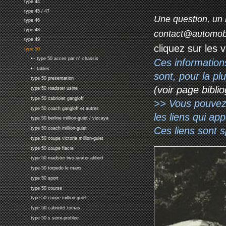
type 44
type 45 / 47
Une question, un 
type 46
type 48
contact@automob
type 49
cliquez sur les 
type 50
•-- type 50 acces par n° chassis
Ces information
•-- tables
sont, pour la p
type 50 presentation
(voir page biblio
type 50 roadster usine
type 50 cabriolet gangloff
>> Vous pouvez a
type 50 coach gangloff et autres
les liens qui ap
type 50 berline million-guiet / vizcaya
Ces liens sont 
type 50 coach million-guiet
type 50 coupe victoria million-guiet
type 50 coupe fiacre
type 50 roadster two-seater abbott
type 50 torpedo le mans
type 50 sport
type 50 course
type 50 coupe million-guiet
type 50 cabriolet tomas
type 50 s semi-profilee