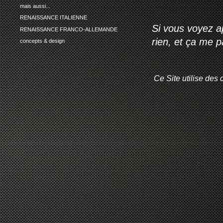
mais aussi...
RENAISSANCE ITALIENNE
Si vous voyez ap
RENAISSANCE FRANCO-ALLEMANDE
rien, et ça me 
concepts & design
Ce Site utilise des 