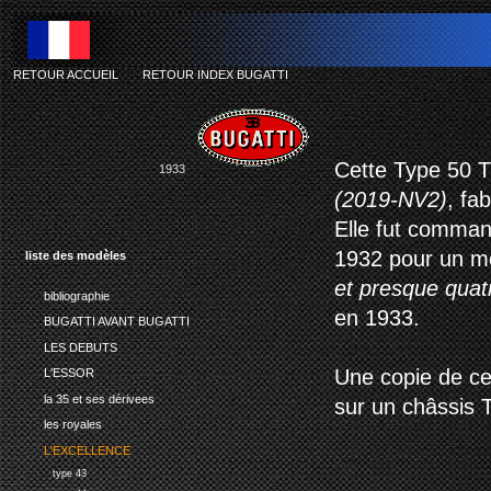
RETOUR ACCUEIL
-
RETOUR INDEX BUGATTI
Bug
Cette Type 50 T
1933
(2019-NV2)
, fa
Elle fut comman
1932 pour un mo
liste des modèles
et presque quatr
bibliographie
en 1933.
BUGATTI AVANT BUGATTI
LES DEBUTS
Une copie de ce
L'ESSOR
la 35 et ses dérivees
sur un châssis T
les royales
L'EXCELLENCE
type 43