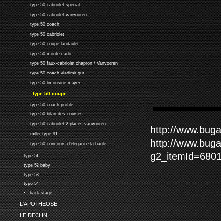
type 50 cabriolet special
type 50 cabriolet vanvooren
type 50 coach
type 50 cabriolet
type 50 coupe landaulet
type 50 monte-carlo
type 50 faux-cabriolet chapron / Vanvooren
type 50 coach vladimir gut
type 50 limousine mayer
type 50 coupe
type 50 coach profile
type 50 bilan des courses
type 50 cabriolet 2 places vanvooren
http://www.bugat
miller type 91
http://www.buga
type 50 concours d'elegance la baule
g2_itemId=680
type 51
type 52 baby
type 53
type 54
•-- back-stage
L'APOTHEOSE
LE DECLIN