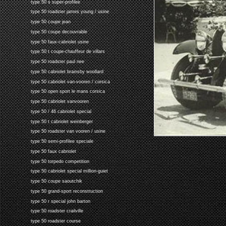
type 50 s super-profilee
type 50 roadster james young / usine
type 50 coupe jean
type 50 coupe decouvrable
type 50 faux-cabriolet usine
type 50 t coupe-chauffeur de villars
type 50 roadster paul nee
type 50 cabriolet brainsby woollard
type 50 cabriolet van-vooren / corsica
type 50 open sport le mans corsica
type 50 cabriolet vanvooren
type 50 / 46 cabriolet special
type 50 t cabriolet weinberger
type 50 roadster van vooren / usine
type 50 semi-profilee speciale
type 50 faux cabriolet
type 50 torpedo competition
type 50 cabriolet special million-guiet
type 50 coupe saoutchik
type 50 grand-sport reconstruction
type 50 r special john barton
type 50 roadster crailville
type 50 roadster course