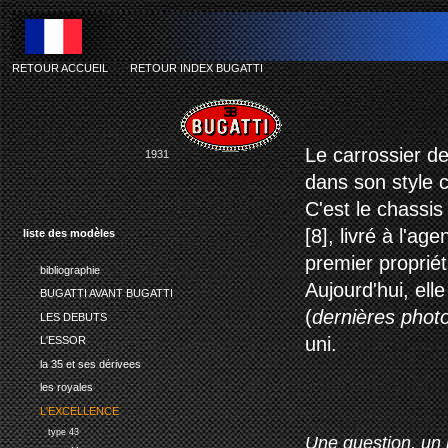
RETOUR ACCUEIL
-
RETOUR INDEX BUGATTI
Le carrossier de
1931
dans son style c
C'est le chassis
[8], livré à l'a
liste des modèles
premier proprié
bibliographie
Aujourd'hui, ell
BUGATTI AVANT BUGATTI
(
dernières phot
LES DEBUTS
uni.
L'ESSOR
la 35 et ses dérivees
les royales
L'EXCELLENCE
type 43
Une question, un 