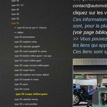
type 44
contact@automob
type 45 / 47
type 46
cliquez sur les 
type 48
Ces information
type 49
type 50
sont, pour la p
•-- type 50 acces par n° chassis
(voir page biblio
•-- tables
type 50 presentation
>> Vous pouvez a
type 50 roadster usine
les liens qui ap
type 50 cabriolet gangloff
Ces liens sont 
type 50 coach gangloff et autres
type 50 berline million-guiet / vizcaya
type 50 coach million-guiet
type 50 coupe victoria million-guiet
type 50 coupe fiacre
type 50 roadster two-seater abbott
type 50 torpedo le mans
type 50 sport
type 50 course
type 50 coupe million-guiet
type 50 cabriolet tomas
type 50 s semi-profilee