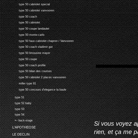
type 50 cabriolet special
type 50 cabriolet vanvooren
type 50 coach
type 50 cabriolet
type 50 coupe landaulet
type 50 monte-carlo
type 50 faux-cabriolet chapron / Vanvooren
type 50 coach vladimir gut
type 50 limousine mayer
type 50 coupe
type 50 coach profile
type 50 bilan des courses
type 50 cabriolet 2 places vanvooren
miller type 91
type 50 concours d'elegance la baule
type 51
type 52 baby
type 53
type 54
•-- back-stage
Si vous voyez ap
L'APOTHEOSE
rien, et ça me 
LE DECLIN