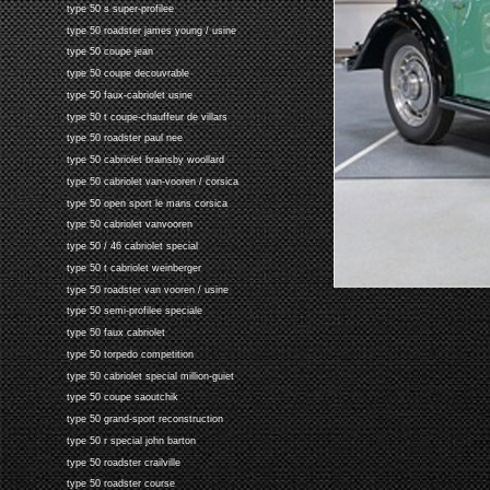
type 50 s super-profilee
type 50 roadster james young / usine
type 50 coupe jean
type 50 coupe decouvrable
type 50 faux-cabriolet usine
type 50 t coupe-chauffeur de villars
type 50 roadster paul nee
type 50 cabriolet brainsby woollard
type 50 cabriolet van-vooren / corsica
type 50 open sport le mans corsica
type 50 cabriolet vanvooren
type 50 / 46 cabriolet special
type 50 t cabriolet weinberger
type 50 roadster van vooren / usine
type 50 semi-profilee speciale
type 50 faux cabriolet
type 50 torpedo competition
type 50 cabriolet special million-guiet
type 50 coupe saoutchik
type 50 grand-sport reconstruction
type 50 r special john barton
type 50 roadster crailville
type 50 roadster course