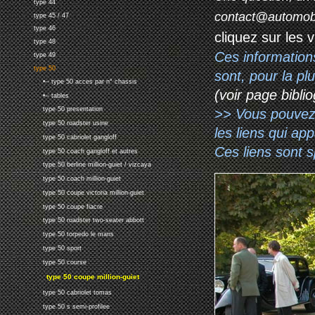
type 44
contact@automob
type 45 / 47
type 46
cliquez sur les 
type 48
Ces information
type 49
type 50
sont, pour la p
•-- type 50 acces par n° chassis
(voir page biblio
•-- tables
type 50 presentation
>> Vous pouvez a
type 50 roadster usine
les liens qui ap
type 50 cabriolet gangloff
Ces liens sont 
type 50 coach gangloff et autres
type 50 berline million-guiet / vizcaya
type 50 coach million-guiet
type 50 coupe victoria million-guiet
type 50 coupe fiacre
type 50 roadster two-seater abbott
type 50 torpedo le mans
type 50 sport
type 50 course
type 50 coupe million-guiet
type 50 cabriolet tomas
type 50 s semi-profilee