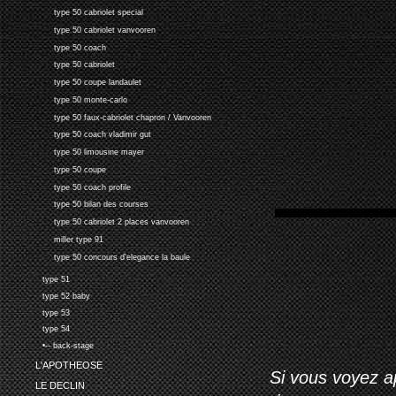
type 50 cabriolet special
type 50 cabriolet vanvooren
type 50 coach
type 50 cabriolet
type 50 coupe landaulet
type 50 monte-carlo
type 50 faux-cabriolet chapron / Vanvooren
type 50 coach vladimir gut
type 50 limousine mayer
type 50 coupe
type 50 coach profile
type 50 bilan des courses
type 50 cabriolet 2 places vanvooren
miller type 91
type 50 concours d'elegance la baule
type 51
type 52 baby
type 53
type 54
•-- back-stage
L'APOTHEOSE
Si vous voyez ap
LE DECLIN