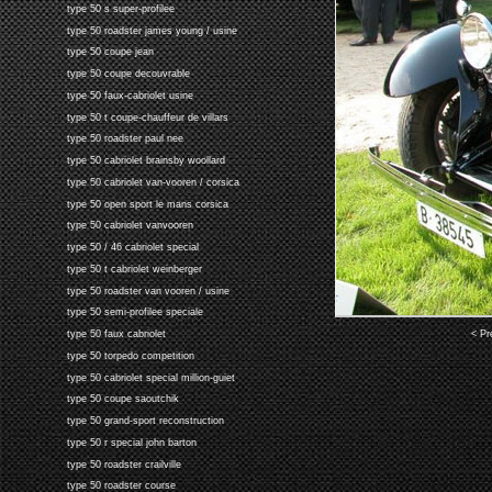
type 50 s super-profilee
type 50 roadster james young / usine
type 50 coupe jean
type 50 coupe decouvrable
type 50 faux-cabriolet usine
type 50 t coupe-chauffeur de villars
type 50 roadster paul nee
type 50 cabriolet brainsby woollard
type 50 cabriolet van-vooren / corsica
type 50 open sport le mans corsica
type 50 cabriolet vanvooren
type 50 / 46 cabriolet special
type 50 t cabriolet weinberger
type 50 roadster van vooren / usine
type 50 semi-profilee speciale
< Pr
type 50 faux cabriolet
type 50 torpedo competition
type 50 cabriolet special million-guiet
type 50 coupe saoutchik
type 50 grand-sport reconstruction
type 50 r special john barton
type 50 roadster crailville
type 50 roadster course