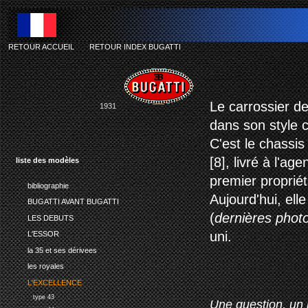
RETOUR ACCUEIL
-
RETOUR INDEX BUGATTI
Le carrossier de
1931
dans son style c
C'est le chassis
[8], livré à l'a
liste des modèles
premier proprié
bibliographie
Aujourd'hui, ell
BUGATTI AVANT BUGATTI
(
dernières phot
LES DEBUTS
uni.
L'ESSOR
la 35 et ses dérivees
les royales
L'EXCELLENCE
type 43
Une question, un 