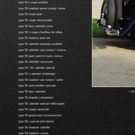
type 50 s super-profilee
type 50 roadster james young / usine
type 50 coupe jean
type 50 coupe decouvrable
type 50 faux-cabriolet usine
type 50 t coupe-chauffeur de villars
type 50 roadster paul nee
type 50 cabriolet brainsby woollard
type 50 cabriolet van-vooren / corsica
type 50 open sport le mans corsica
type 50 cabriolet vanvooren
type 50 / 46 cabriolet special
type 50 t cabriolet weinberger
type 50 roadster van vooren / usine
type 50 semi-profilee speciale
< Pr
type 50 faux cabriolet
type 50 torpedo competition
type 50 cabriolet special million-guiet
type 50 coupe saoutchik
type 50 grand-sport reconstruction
type 50 r special john barton
type 50 roadster crailville
type 50 roadster course