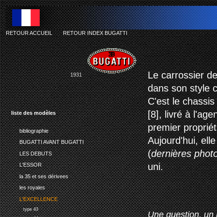
RETOUR ACCUEIL
-
RETOUR INDEX BUGATTI
Le carrossier de
1931
dans son style c
C'est le chassis
[8], livré à l'a
liste des modèles
premier proprié
bibliographie
Aujourd'hui, ell
BUGATTI AVANT BUGATTI
(
dernières phot
LES DEBUTS
uni.
L'ESSOR
la 35 et ses dérivees
les royales
L'EXCELLENCE
type 43
Une question, un 