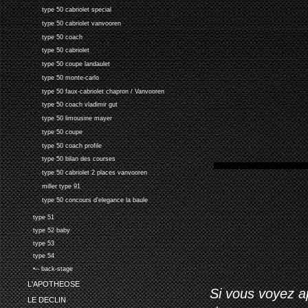
type 50 cabriolet special
type 50 cabriolet vanvooren
type 50 coach
type 50 cabriolet
type 50 coupe landaulet
type 50 monte-carlo
type 50 faux-cabriolet chapron / Vanvooren
type 50 coach vladimir gut
type 50 limousine mayer
type 50 coupe
type 50 coach profile
type 50 bilan des courses
type 50 cabriolet 2 places vanvooren
miller type 91
type 50 concours d'elegance la baule
type 51
type 52 baby
type 53
type 54
•-- back-stage
L'APOTHEOSE
Si vous voyez ap
LE DECLIN