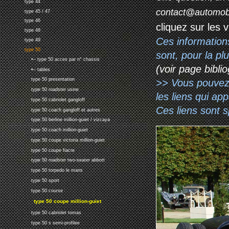
type 44
contact@automob
type 45 / 47
type 46
cliquez sur les 
type 48
Ces information
type 49
type 50
sont, pour la p
•-- type 50 acces par n° chassis
(voir page biblio
•-- tables
type 50 presentation
>> Vous pouvez a
type 50 roadster usine
les liens qui ap
type 50 cabriolet gangloff
Ces liens sont 
type 50 coach gangloff et autres
type 50 berline million-guiet / vizcaya
type 50 coach million-guiet
type 50 coupe victoria million-guiet
type 50 coupe fiacre
type 50 roadster two-seater abbott
type 50 torpedo le mans
type 50 sport
type 50 course
type 50 coupe million-guiet
type 50 cabriolet tomas
type 50 s semi-profilee