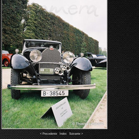
Image 40 of 71
< Precedente
|
Index
|
Suivante >