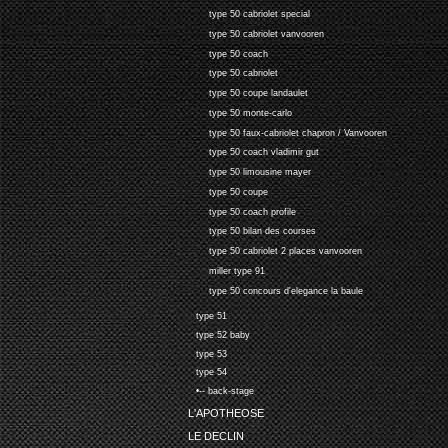
type 50 cabriolet special
type 50 cabriolet vanvooren
type 50 coach
type 50 cabriolet
type 50 coupe landaulet
type 50 monte-carlo
type 50 faux-cabriolet chapron / Vanvooren
type 50 coach vladimir gut
type 50 limousine mayer
type 50 coupe
type 50 coach profile
type 50 bilan des courses
type 50 cabriolet 2 places vanvooren
miller type 91
type 50 concours d'elegance la baule
type 51
type 52 baby
type 53
type 54
•-- back-stage
L'APOTHEOSE
LE DECLIN