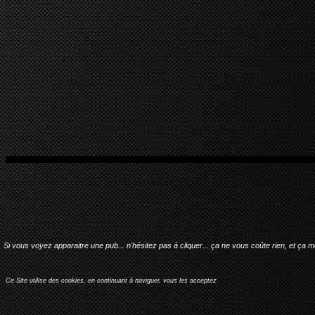
Si vous voyez apparaitre une pub... n'hésitez pas à cliquer... ça ne vous coûte rien, et ça 
Ce Site utilise des cookies, en continuant à naviguer, vous les acceptez