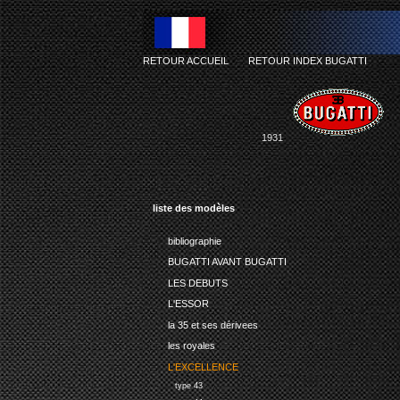
RETOUR ACCUEIL
-
RETOUR INDEX BUGATTI
1931
liste des modèles
bibliographie
BUGATTI AVANT BUGATTI
LES DEBUTS
L'ESSOR
la 35 et ses dérivees
les royales
L'EXCELLENCE
type 43