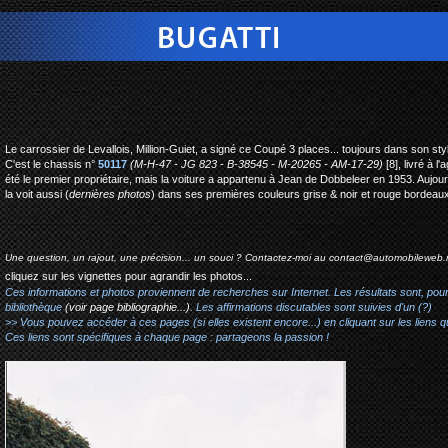
bugatti type 50 coupe mi
Le carrossier de Levallois, Million-Guiet, a signé ce Coupé 3 places... toujours dans son sty
C'est le chassis n°
50117
(M-H-47 - JG 823 - B-38545 - M-20265 - AM-17-29)
[8], livré à 
été le premier propriétaire, mais la voiture a appartenu à Jean de Dobbeleer en 1953. Aujou
la voit aussi (
dernières photos
) dans ses premières couleurs grise & noir et rouge bordeaux
Une question, un rajout, une précision... un souci ? Contactez-moi au
contact@automobileweb.
cliquez sur les vignettes pour agrandir les photos...
Ces informations et photos proviennent de recherches sur Internet. Les résultats sont, pou
bibliothèque
(voir page bibliographie...)
. Les affirmations discutables sont suivies d'un (?)
>> Vous pouvez accéder à ces pages (si elles existent encore...) en cliquant sur les liens qu
Ces liens sont spécifiques à chaque page : partageons la passion !