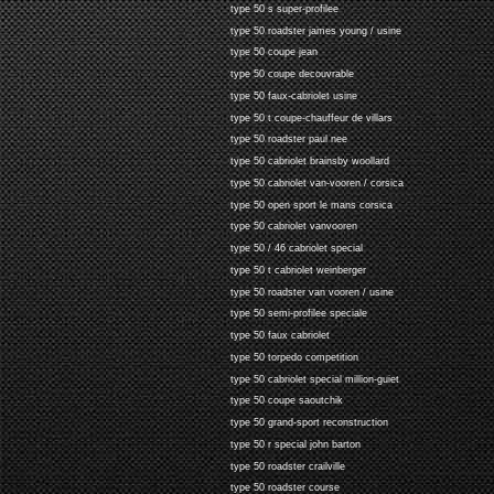
type 50 s super-profilee
type 50 roadster james young / usine
type 50 coupe jean
type 50 coupe decouvrable
type 50 faux-cabriolet usine
type 50 t coupe-chauffeur de villars
type 50 roadster paul nee
type 50 cabriolet brainsby woollard
type 50 cabriolet van-vooren / corsica
type 50 open sport le mans corsica
type 50 cabriolet vanvooren
type 50 / 46 cabriolet special
type 50 t cabriolet weinberger
type 50 roadster van vooren / usine
type 50 semi-profilee speciale
type 50 faux cabriolet
type 50 torpedo competition
type 50 cabriolet special million-guiet
type 50 coupe saoutchik
type 50 grand-sport reconstruction
type 50 r special john barton
type 50 roadster crailville
type 50 roadster course