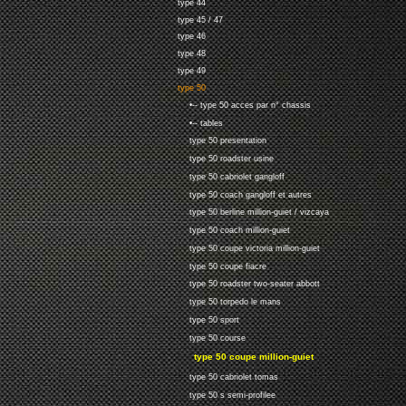
type 44
type 45 / 47
type 46
type 48
type 49
type 50
•-- type 50 acces par n° chassis
•-- tables
type 50 presentation
type 50 roadster usine
type 50 cabriolet gangloff
type 50 coach gangloff et autres
type 50 berline million-guiet / vizcaya
type 50 coach million-guiet
type 50 coupe victoria million-guiet
type 50 coupe fiacre
type 50 roadster two-seater abbott
type 50 torpedo le mans
type 50 sport
type 50 course
type 50 coupe million-guiet
type 50 cabriolet tomas
type 50 s semi-profilee