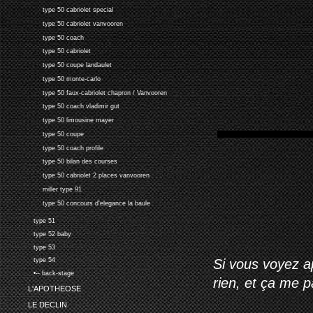
type 50 cabriolet special
type 50 cabriolet vanvooren
type 50 coach
type 50 cabriolet
type 50 coupe landaulet
type 50 monte-carlo
type 50 faux-cabriolet chapron / Vanvooren
type 50 coach vladimir gut
type 50 limousine mayer
type 50 coupe
type 50 coach profile
type 50 bilan des courses
type 50 cabriolet 2 places vanvooren
miller type 91
type 50 concours d'elegance la baule
type 51
type 52 baby
type 53
Si vous voyez ap
type 54
•-- back-stage
rien, et ça me 
L'APOTHEOSE
LE DECLIN