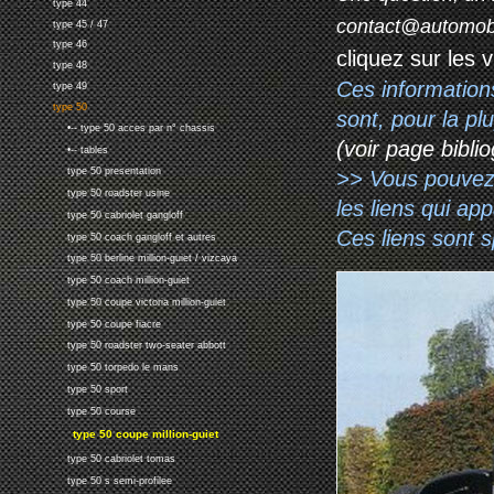
type 44
contact@automob
type 45 / 47
type 46
cliquez sur les 
type 48
Ces information
type 49
type 50
sont, pour la p
•-- type 50 acces par n° chassis
(voir page biblio
•-- tables
type 50 presentation
>> Vous pouvez a
type 50 roadster usine
les liens qui ap
type 50 cabriolet gangloff
Ces liens sont 
type 50 coach gangloff et autres
type 50 berline million-guiet / vizcaya
type 50 coach million-guiet
type 50 coupe victoria million-guiet
type 50 coupe fiacre
type 50 roadster two-seater abbott
type 50 torpedo le mans
type 50 sport
type 50 course
type 50 coupe million-guiet
type 50 cabriolet tomas
type 50 s semi-profilee