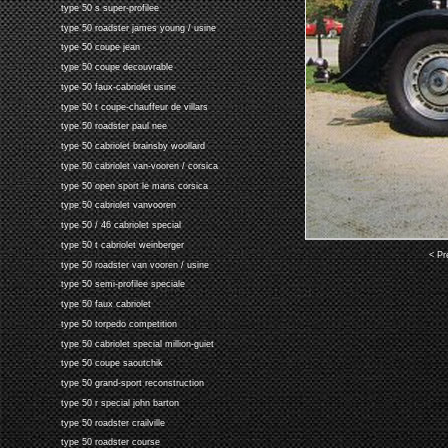
type 50 s super-profilee
type 50 roadster james young / usine
type 50 coupe jean
type 50 coupe decouvrable
type 50 faux-cabriolet usine
type 50 t coupe-chauffeur de villars
type 50 roadster paul nee
type 50 cabriolet brainsby woollard
type 50 cabriolet van-vooren / corsica
type 50 open sport le mans corsica
type 50 cabriolet vanvooren
type 50 / 46 cabriolet special
type 50 t cabriolet weinberger
< Pr
type 50 roadster van vooren / usine
type 50 semi-profilee speciale
type 50 faux cabriolet
type 50 torpedo competition
type 50 cabriolet special million-guiet
type 50 coupe saoutchik
type 50 grand-sport reconstruction
type 50 r special john barton
type 50 roadster crailville
type 50 roadster course