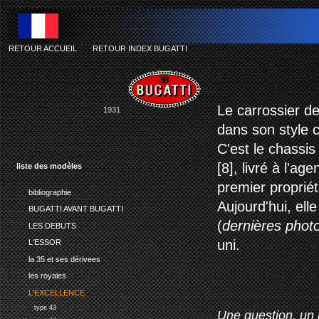
RETOUR ACCUEIL
-
RETOUR INDEX BUGATTI
Le carrossier de
1931
dans son style c
C'est le chassis
[8], livré à l'a
liste des modèles
premier proprié
bibliographie
Aujourd'hui, ell
BUGATTI AVANT BUGATTI
(
dernières phot
LES DEBUTS
uni.
L'ESSOR
la 35 et ses dérivees
les royales
L'EXCELLENCE
type 43
Une question, un 