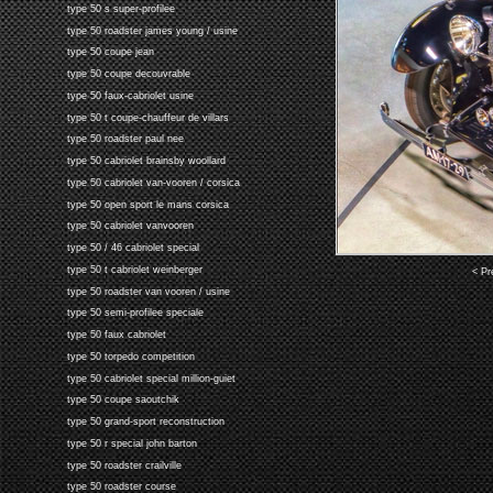
type 50 s super-profilee
type 50 roadster james young / usine
type 50 coupe jean
type 50 coupe decouvrable
type 50 faux-cabriolet usine
type 50 t coupe-chauffeur de villars
type 50 roadster paul nee
type 50 cabriolet brainsby woollard
type 50 cabriolet van-vooren / corsica
type 50 open sport le mans corsica
type 50 cabriolet vanvooren
type 50 / 46 cabriolet special
type 50 t cabriolet weinberger
< Pr
type 50 roadster van vooren / usine
type 50 semi-profilee speciale
type 50 faux cabriolet
type 50 torpedo competition
type 50 cabriolet special million-guiet
type 50 coupe saoutchik
type 50 grand-sport reconstruction
type 50 r special john barton
type 50 roadster crailville
type 50 roadster course