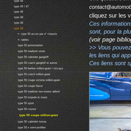
type 44
contact@automob
type 45 / 47
type 46
cliquez sur les 
type 48
Ces information
type 49
type 50
sont, pour la p
•-- type 50 acces par n° chassis
(voir page biblio
•-- tables
type 50 presentation
>> Vous pouvez a
type 50 roadster usine
les liens qui ap
type 50 cabriolet gangloff
Ces liens sont 
type 50 coach gangloff et autres
type 50 berline million-guiet / vizcaya
type 50 coach million-guiet
type 50 coupe victoria million-guiet
type 50 coupe fiacre
type 50 roadster two-seater abbott
type 50 torpedo le mans
type 50 sport
type 50 course
type 50 coupe million-guiet
type 50 cabriolet tomas
type 50 s semi-profilee