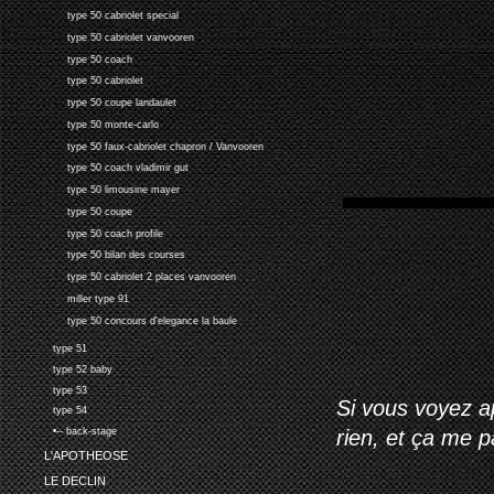
type 50 cabriolet special
type 50 cabriolet vanvooren
type 50 coach
type 50 cabriolet
type 50 coupe landaulet
type 50 monte-carlo
type 50 faux-cabriolet chapron / Vanvooren
type 50 coach vladimir gut
type 50 limousine mayer
type 50 coupe
type 50 coach profile
type 50 bilan des courses
type 50 cabriolet 2 places vanvooren
miller type 91
type 50 concours d'elegance la baule
type 51
type 52 baby
type 53
Si vous voyez ap
type 54
rien, et ça me 
•-- back-stage
L'APOTHEOSE
LE DECLIN