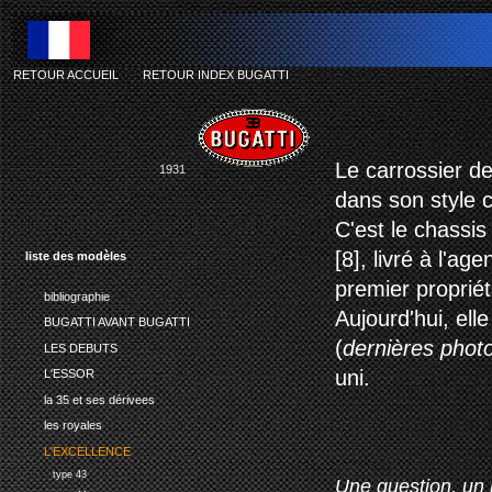
RETOUR ACCUEIL
-
RETOUR INDEX BUGATTI
Le carrossier de
1931
dans son style c
C'est le chassis
[8], livré à l'a
liste des modèles
premier proprié
bibliographie
Aujourd'hui, ell
BUGATTI AVANT BUGATTI
(
dernières phot
LES DEBUTS
uni.
L'ESSOR
la 35 et ses dérivees
les royales
L'EXCELLENCE
type 43
Une question, un 