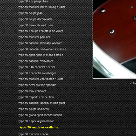
type 50 s super-profilee
type 50 roadster james young / usine
type 50 coupe jean
type 50 coupe decouvrable
type 50 faux-cabriolet usine
type 50 t coupe-chauffeur de villars
type 50 roadster paul nee
type 50 cabriolet brainsby woollard
type 50 cabriolet van-vooren / corsica
type 50 open sport le mans corsica
type 50 cabriolet vanvooren
type 50 / 46 cabriolet special
type 50 t cabriolet weinberger
type 50 roadster van vooren / usine
< Pr
type 50 semi-profilee speciale
type 50 faux cabriolet
type 50 torpedo competition
type 50 cabriolet special million-guiet
type 50 coupe saoutchik
type 50 grand-sport reconstruction
type 50 r special john barton
type 50 roadster crailville
type 50 roadster course