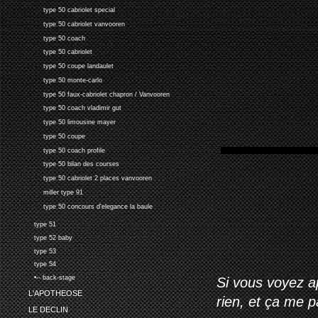
type 50 cabriolet special
type 50 cabriolet vanvooren
type 50 coach
type 50 cabriolet
type 50 coupe landaulet
type 50 monte-carlo
type 50 faux-cabriolet chapron / Vanvooren
type 50 coach vladimir gut
type 50 limousine mayer
type 50 coupe
type 50 coach profile
type 50 bilan des courses
type 50 cabriolet 2 places vanvooren
miller type 91
type 50 concours d'elegance la baule
type 51
type 52 baby
type 53
type 54
•-- back-stage
Si vous voyez ap
L'APOTHEOSE
rien, et ça me 
LE DECLIN