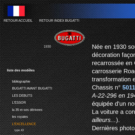
RETOUR ACCUEIL
-
RETOUR INDEX BUGATTI
Née en 1930 sou
1930
décoration faço
recarrossée en C
carrosserie Road
liste des modèles
transformation es
bibliographie
Chassis n°
501
BUGATTI AVANT BUGATTI
A-22-296 en 19
LES DEBUTS
équipée d'un no
L'ESSOR
la 35 et ses dérivees
La voiture a co
les royales
ailleurs...
).
L'EXCELLENCE
Dernières photos,
type 43