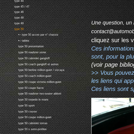
type 44
type 45 / 47
type 46
type 48
Une question, un 
type 49
type 50
contact@automob
•-- type 50 acces par n° chassis
cliquez sur les 
•-- tables
type 50 presentation
Ces information
type 50 roadster usine
sont, pour la p
type 50 cabriolet gangloff
(voir page biblio
type 50 coach gangloff et autres
type 50 berline million-guiet / vizcaya
>> Vous pouvez a
type 50 coach million-guiet
les liens qui ap
type 50 coupe victoria million-guiet
Ces liens sont 
type 50 coupe fiacre
type 50 roadster two-seater abbott
type 50 torpedo le mans
type 50 sport
type 50 course
type 50 coupe million-guiet
type 50 cabriolet tomas
type 50 s semi-profilee