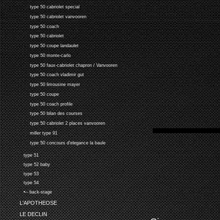
type 50 cabriolet special
type 50 cabriolet vanvooren
type 50 coach
type 50 cabriolet
type 50 coupe landaulet
type 50 monte-carlo
type 50 faux-cabriolet chapron / Vanvooren
type 50 coach vladimir gut
type 50 limousine mayer
type 50 coupe
type 50 coach profile
type 50 bilan des courses
type 50 cabriolet 2 places vanvooren
miller type 91
type 50 concours d'elegance la baule
type 51
type 52 baby
type 53
type 54
•-- back-stage
L'APOTHEOSE
LE DECLIN