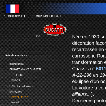
RETOUR ACCUEIL
-
RETOUR INDEX BUGATTI
bu
Née en 1930 sou
1930
décoration faço
recarrossée en C
carrosserie Road
liste des modèles
transformation es
bibliographie
Chassis n°
501
BUGATTI AVANT BUGATTI
A-22-296 en 19
LES DEBUTS
équipée d'un no
L'ESSOR
la 35 et ses dérivees
La voiture a co
les royales
ailleurs...
).
L'EXCELLENCE
Dernières photos,
type 43