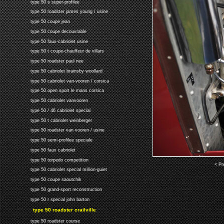
type 50 s super-profilee
type 50 roadster james young / usine
type 50 coupe jean
type 50 coupe decouvrable
type 50 faux-cabriolet usine
type 50 t coupe-chauffeur de villars
type 50 roadster paul nee
type 50 cabriolet brainsby woollard
type 50 cabriolet van-vooren / corsica
type 50 open sport le mans corsica
type 50 cabriolet vanvooren
type 50 / 46 cabriolet special
type 50 t cabriolet weinberger
type 50 roadster van vooren / usine
type 50 semi-profilee speciale
type 50 faux cabriolet
type 50 torpedo competition
< Pr
type 50 cabriolet special million-guiet
type 50 coupe saoutchik
type 50 grand-sport reconstruction
type 50 r special john barton
type 50 roadster crailville
type 50 roadster course