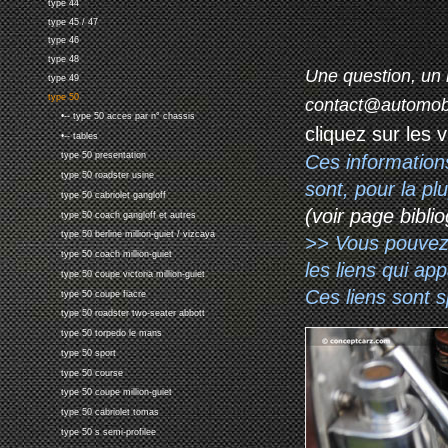
type 44
type 45 / 47
type 46
type 48
Une question, un 
type 49
type 50
contact@automob
•-- type 50 acces par n° chassis
cliquez sur les 
•-- tables
type 50 presentation
Ces information
type 50 roadster usine
sont, pour la p
type 50 cabriolet gangloff
(voir page biblio
type 50 coach gangloff et autres
type 50 berline million-guiet / vizcaya
>> Vous pouvez a
type 50 coach million-guiet
les liens qui ap
type 50 coupe victoria million-guiet
Ces liens sont 
type 50 coupe fiacre
type 50 roadster two-seater abbott
type 50 torpedo le mans
type 50 sport
type 50 course
type 50 coupe million-guiet
type 50 cabriolet tomas
type 50 s semi-profilee